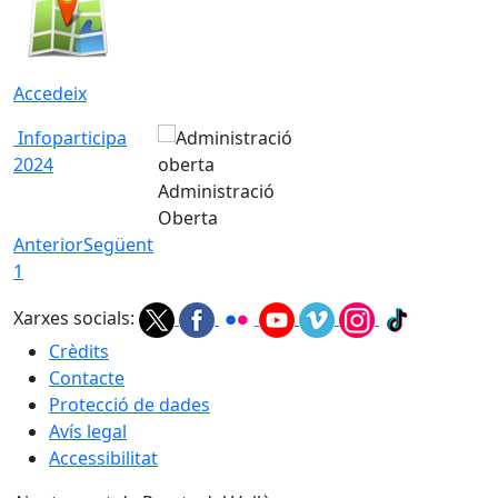
Accedeix
Infoparticipa
2024
Administració
Oberta
Anterior
Següent
1
Xarxes socials:
Crèdits
Contacte
Protecció de dades
Avís legal
Accessibilitat