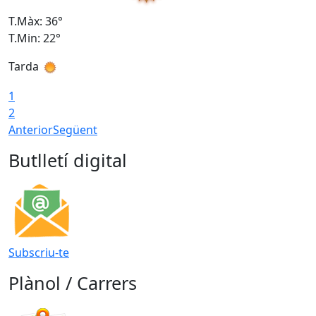
T.Màx: 36°
T
T.Min: 22°
T
Tarda
T
1
2
Anterior
Següent
Butlletí digital
Subscriu-te
Plànol / Carrers