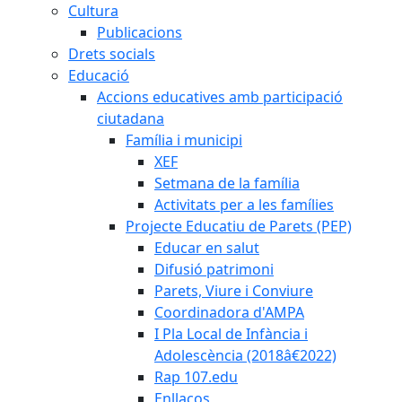
Cultura
Publicacions
Drets socials
Educació
Accions educatives amb participació
ciutadana
Família i municipi
XEF
Setmana de la família
Activitats per a les famílies
Projecte Educatiu de Parets (PEP)
Educar en salut
Difusió patrimoni
Parets, Viure i Conviure
Coordinadora d'AMPA
I Pla Local de Infància i
Adolescència (2018â€2022)
Rap 107.edu
Enllaços