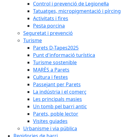
Control i prevenció de Legionel·la
Tatuatges, micropigmentació i pírcing
Activitats i fires
Pesta porcina
Seguretat i prevenció
Turisme
Parets D-Tapes2025
Punt d'informació turística
Turisme sostenible
MARÈS a Parets
Cultura i festes
Passejant per Parets
La indústria i el comerç
Les principals masies
Un tomb pel barri antic
Parets, poble lector
Visites guiades
Urbanisme i via pública
Regidories de barri