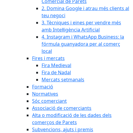
Comercial de Parets
2. Domina Google i atrau més clients al
teu negoci
3. Tècniques i eines per vendre més
amb Intel·ligència Artificial
4. Instagram i WhatsApp Business: la
fórmula guanyadora per al comerç
local
Fires i mercats
Fira Medieval
Fira de Nadal
Mercats setmanals
Formació
Normatives
Sóc comerciant
Associació de comerciants
Alta o modificació de les dades dels
comerços de Parets
Subvencions, ajuts i premis