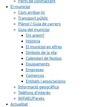
Perfil de contractant
El municipi
Com arribar-hi
Transport públic
Plànol / Guia de carrers
Guia del municipi
On anem?
Història
El municipi en xifres
Símbols de la vila
Calendari de festius
Equipaments
Empreses
Comerços
Entitats i associacions
Informació geogràfica
Telèfons d'interès
WiFi4EUParets
Actualitat