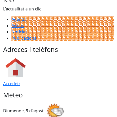
L'actualitat a un clic
Agenda
Avisos
Notícies
Publicacions
Adreces i telèfons
Accedeix
Meteo
Diumenge, 9 d’agost
D