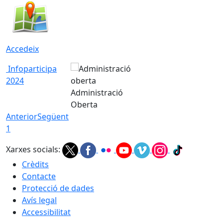
Accedeix
Infoparticipa
2024
Administració
Oberta
Anterior
Següent
1
Xarxes socials:
Crèdits
Contacte
Protecció de dades
Avís legal
Accessibilitat