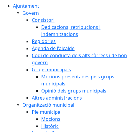
Ajuntament
Govern
Consistori
Dedicacions, retribucions i
indemnitzacions
Regidories
Agenda de l'alcalde
Codi de conducta dels alts càrrecs i de bon
govern
Grups municipals
Mocions presentades pels grups
municipals
Opinió dels grups municipals
Altres administracions
Organització municipal
Ple municipal
Mocions
Històric