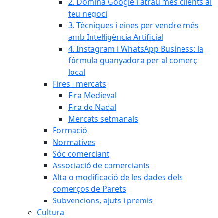
2. Domina Google i atrau més clients al
teu negoci
3. Tècniques i eines per vendre més
amb Intel·ligència Artificial
4. Instagram i WhatsApp Business: la
fórmula guanyadora per al comerç
local
Fires i mercats
Fira Medieval
Fira de Nadal
Mercats setmanals
Formació
Normatives
Sóc comerciant
Associació de comerciants
Alta o modificació de les dades dels
comerços de Parets
Subvencions, ajuts i premis
Cultura