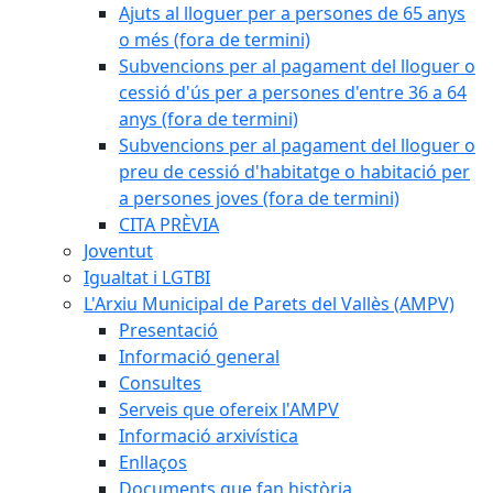
Ajuts al lloguer per a persones de 65 anys
o més (fora de termini)
Subvencions per al pagament del lloguer o
cessió d'ús per a persones d'entre 36 a 64
anys (fora de termini)
Subvencions per al pagament del lloguer o
preu de cessió d'habitatge o habitació per
a persones joves (fora de termini)
CITA PRÈVIA
Joventut
Igualtat i LGTBI
L'Arxiu Municipal de Parets del Vallès (AMPV)
Presentació
Informació general
Consultes
Serveis que ofereix l'AMPV
Informació arxivística
Enllaços
Documents que fan història