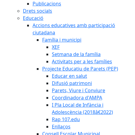
Publicacions
Drets socials
Educació
Accions educatives amb participació
ciutadana
Família i municipi
XEF
Setmana de la família
Activitats per a les famílies
Projecte Educatiu de Parets (PEP)
Educar en salut
Difusió patrimoni
Parets, Viure i Conviure
Coordinadora d'AMPA
I Pla Local de Infància i
Adolescència (2018â€2022)
Rap 107.edu
Enllaços
Consell Escolar Municipal