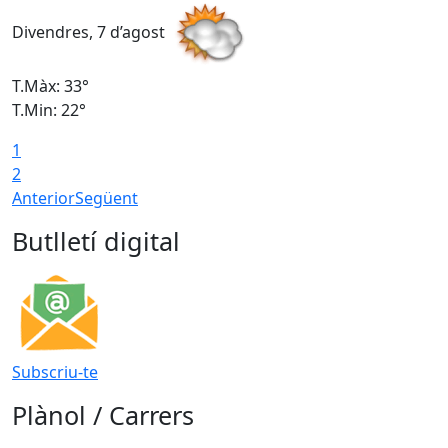
Divendres, 7 d’agost
D
T.Màx: 33°
T
T.Min: 22°
T
1
2
Anterior
Següent
Butlletí digital
Subscriu-te
Plànol / Carrers