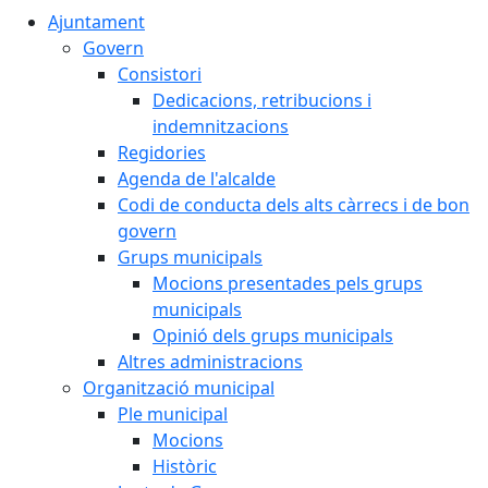
Ajuntament
Govern
Consistori
Dedicacions, retribucions i
indemnitzacions
Regidories
Agenda de l'alcalde
Codi de conducta dels alts càrrecs i de bon
govern
Grups municipals
Mocions presentades pels grups
municipals
Opinió dels grups municipals
Altres administracions
Organització municipal
Ple municipal
Mocions
Històric