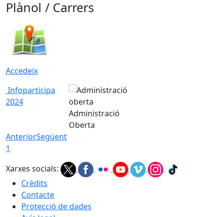
Plànol / Carrers
Accedeix
Infoparticipa
2024
Administració
Oberta
Anterior
Següent
1
Xarxes socials:
Crèdits
Contacte
Protecció de dades