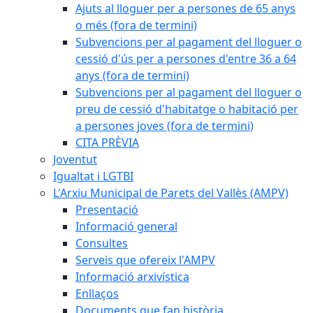
Ajuts al lloguer per a persones de 65 anys
o més (fora de termini)
Subvencions per al pagament del lloguer o
cessió d'ús per a persones d'entre 36 a 64
anys (fora de termini)
Subvencions per al pagament del lloguer o
preu de cessió d'habitatge o habitació per
a persones joves (fora de termini)
CITA PRÈVIA
Joventut
Igualtat i LGTBI
L'Arxiu Municipal de Parets del Vallès (AMPV)
Presentació
Informació general
Consultes
Serveis que ofereix l'AMPV
Informació arxivística
Enllaços
Documents que fan història