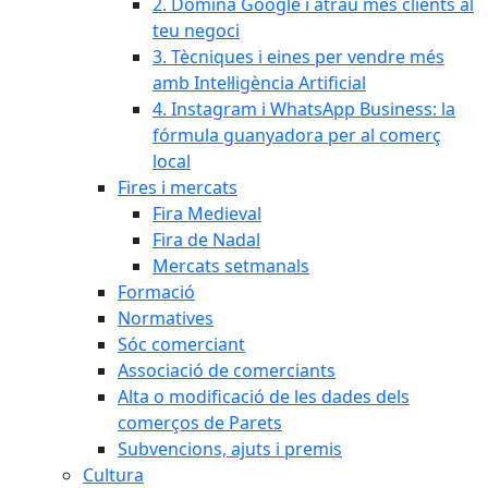
2. Domina Google i atrau més clients al
teu negoci
3. Tècniques i eines per vendre més
amb Intel·ligència Artificial
4. Instagram i WhatsApp Business: la
fórmula guanyadora per al comerç
local
Fires i mercats
Fira Medieval
Fira de Nadal
Mercats setmanals
Formació
Normatives
Sóc comerciant
Associació de comerciants
Alta o modificació de les dades dels
comerços de Parets
Subvencions, ajuts i premis
Cultura