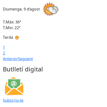
Diumenge, 9 d’agost
D
T.Màx: 36°
T
T.Min: 22°
T
Tarda
T
1
2
Anterior
Següent
Butlletí digital
Subscriu-te