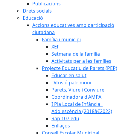
Publicacions
Drets socials
Educació
Accions educatives amb participació
ciutadana
Família i municipi
XEF
Setmana de la família
Activitats per a les famílies
Projecte Educatiu de Parets (PEP)
Educar en salut
Difusió patrimoni
Parets, Viure i Conviure
Coordinadora d'AMPA
I Pla Local de Infància i
Adolescència (2018â€2022)
Rap 107.edu
Enllaços
Consell Escolar Municipal