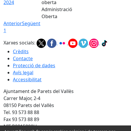
2024
Administració
Oberta
Anterior
Següent
1
Xarxes socials:
Crèdits
Contacte
Protecció de dades
Avís legal
Accessibilitat
Ajuntament de Parets del Vallès
Carrer Major, 2-4
08150 Parets del Vallès
Tel. 93 573 88 88
Fax 93 573 88 89
NIF P0815800H