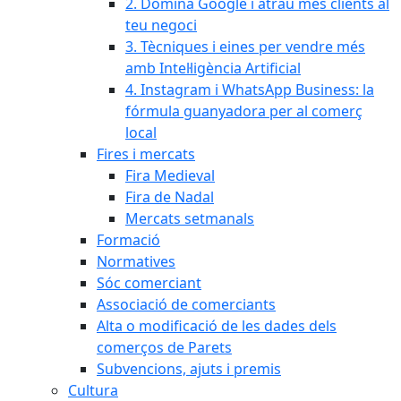
2. Domina Google i atrau més clients al
teu negoci
3. Tècniques i eines per vendre més
amb Intel·ligència Artificial
4. Instagram i WhatsApp Business: la
fórmula guanyadora per al comerç
local
Fires i mercats
Fira Medieval
Fira de Nadal
Mercats setmanals
Formació
Normatives
Sóc comerciant
Associació de comerciants
Alta o modificació de les dades dels
comerços de Parets
Subvencions, ajuts i premis
Cultura