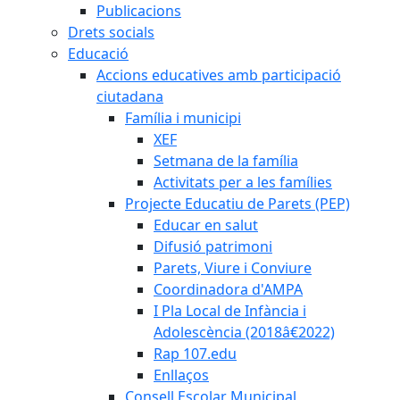
Publicacions
Drets socials
Educació
Accions educatives amb participació
ciutadana
Família i municipi
XEF
Setmana de la família
Activitats per a les famílies
Projecte Educatiu de Parets (PEP)
Educar en salut
Difusió patrimoni
Parets, Viure i Conviure
Coordinadora d'AMPA
I Pla Local de Infància i
Adolescència (2018â€2022)
Rap 107.edu
Enllaços
Consell Escolar Municipal