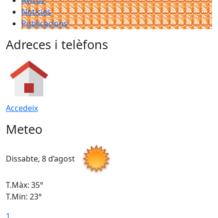
Avisos
Notícies
Publicacions
Adreces i telèfons
Accedeix
Meteo
Dissabte, 8 d’agost
D
T.Màx: 35°
T
T.Min: 23°
T
1