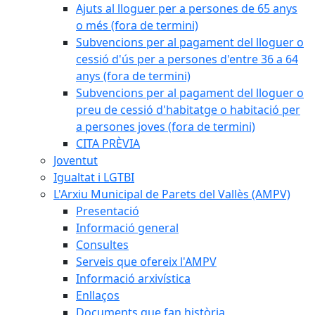
Ajuts al lloguer per a persones de 65 anys
o més (fora de termini)
Subvencions per al pagament del lloguer o
cessió d'ús per a persones d'entre 36 a 64
anys (fora de termini)
Subvencions per al pagament del lloguer o
preu de cessió d'habitatge o habitació per
a persones joves (fora de termini)
CITA PRÈVIA
Joventut
Igualtat i LGTBI
L'Arxiu Municipal de Parets del Vallès (AMPV)
Presentació
Informació general
Consultes
Serveis que ofereix l'AMPV
Informació arxivística
Enllaços
Documents que fan història