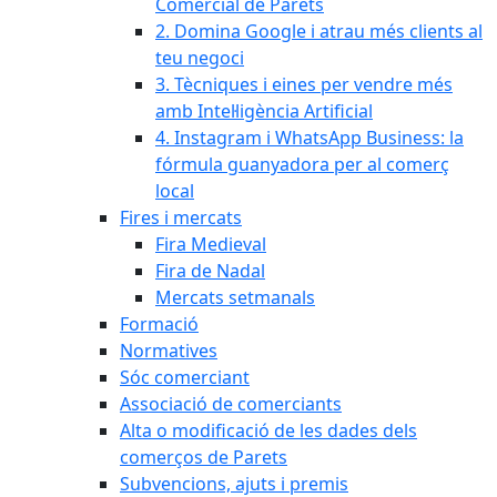
Comercial de Parets
2. Domina Google i atrau més clients al
teu negoci
3. Tècniques i eines per vendre més
amb Intel·ligència Artificial
4. Instagram i WhatsApp Business: la
fórmula guanyadora per al comerç
local
Fires i mercats
Fira Medieval
Fira de Nadal
Mercats setmanals
Formació
Normatives
Sóc comerciant
Associació de comerciants
Alta o modificació de les dades dels
comerços de Parets
Subvencions, ajuts i premis