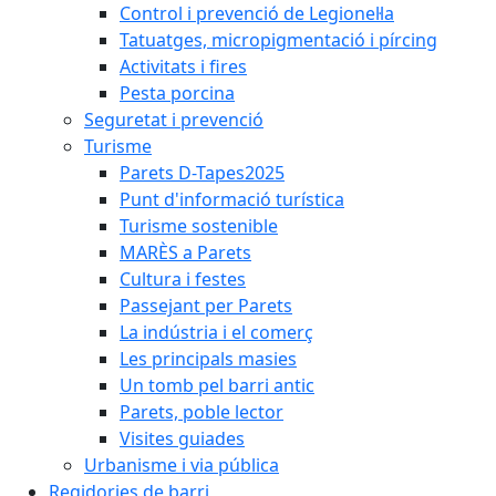
Control i prevenció de Legionel·la
Tatuatges, micropigmentació i pírcing
Activitats i fires
Pesta porcina
Seguretat i prevenció
Turisme
Parets D-Tapes2025
Punt d'informació turística
Turisme sostenible
MARÈS a Parets
Cultura i festes
Passejant per Parets
La indústria i el comerç
Les principals masies
Un tomb pel barri antic
Parets, poble lector
Visites guiades
Urbanisme i via pública
Regidories de barri