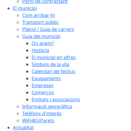
Perfil de contractant
El municipi
Com arribar-hi
Transport públic
Plànol / Guia de carrers
Guia del municipi
On anem?
Història
El municipi en xifres
Símbols de la vila
Calendari de festius
Equipaments
Empreses
Comerços
Entitats i associacions
Informació geogràfica
Telèfons d'interès
WiFi4EUParets
Actualitat