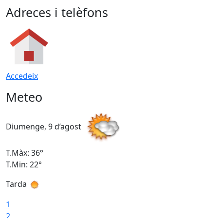
Adreces i telèfons
Accedeix
Meteo
Diumenge, 9 d’agost
D
T.Màx: 36°
T
T.Min: 22°
T
Tarda
T
1
2