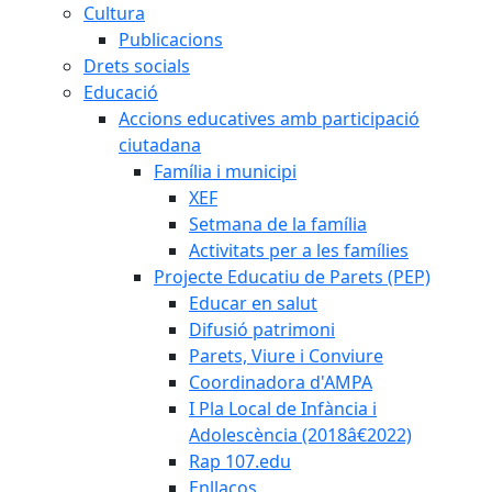
Cultura
Publicacions
Drets socials
Educació
Accions educatives amb participació
ciutadana
Família i municipi
XEF
Setmana de la família
Activitats per a les famílies
Projecte Educatiu de Parets (PEP)
Educar en salut
Difusió patrimoni
Parets, Viure i Conviure
Coordinadora d'AMPA
I Pla Local de Infància i
Adolescència (2018â€2022)
Rap 107.edu
Enllaços