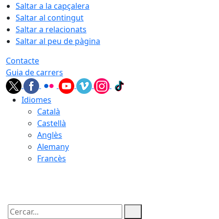
Saltar a la capçalera
Saltar al contingut
Saltar a relacionats
Saltar al peu de pàgina
Contacte
Guia de carrers
Idiomes
Català
Castellà
Anglès
Alemany
Francès
09.08.2026 | 07:52