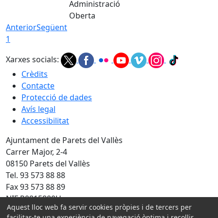
Administració
Oberta
Anterior
Següent
1
Xarxes socials:
Crèdits
Contacte
Protecció de dades
Avís legal
Accessibilitat
Ajuntament de Parets del Vallès
Carrer Major, 2-4
08150 Parets del Vallès
Tel. 93 573 88 88
Fax 93 573 88 89
NIF P0815800H
Aquest lloc web fa servir cookies pròpies i de tercers per
Amb la col·laboració de:
facilitar-te una experiència de navegació òptima i recollir