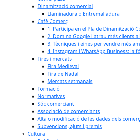
Dinamització comercial
Llaminadura o Entremaliadura
Cafè Comerç
1. Participa en el Pla de Dinamització 
2. Domina Google i atrau més clients al
3. Tècniques i eines per vendre més amb I
4. Instagram i WhatsApp Business: la 
Fires i mercats
Fira Medieval
Fira de Nadal
Mercats setmanals
Formació
Normatives
Sóc comerciant
Associació de comerciants
Alta o modificació de les dades dels comer
Subvencions, ajuts i premis
Cultura