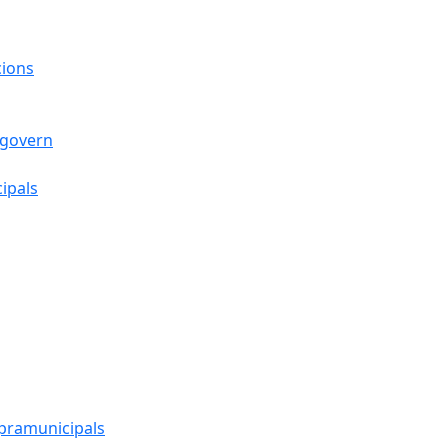
cions
 govern
ipals
upramunicipals