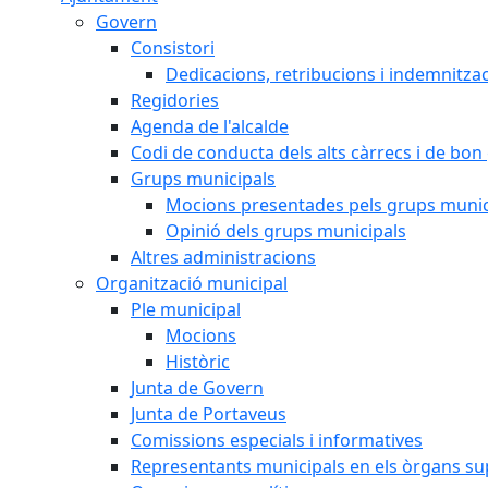
Govern
Consistori
Dedicacions, retribucions i indemnitza
Regidories
Agenda de l'alcalde
Codi de conducta dels alts càrrecs i de bon
Grups municipals
Mocions presentades pels grups munic
Opinió dels grups municipals
Altres administracions
Organització municipal
Ple municipal
Mocions
Històric
Junta de Govern
Junta de Portaveus
Comissions especials i informatives
Representants municipals en els òrgans s