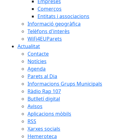
Empreses
Comerços
Entitats i associacions
Informació geogràfica
Telèfons d'interès
WiFi4EUParets
Actualitat
Contacte
Notícies
Agenda
Parets al Dia
Informacions Grups Municipals
Ràdio Rap 107
Butlletí digital
Avisos
Aplicacions mòbils
RSS
Xarxes socials
Hemeroteca