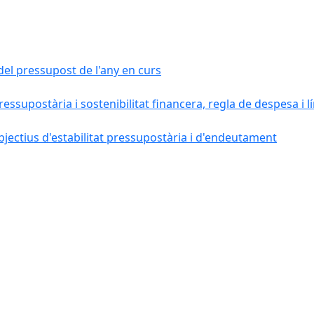
del pressupost de l'any en curs
pressupostària i sostenibilitat financera, regla de despesa i
jectius d'estabilitat pressupostària i d'endeutament