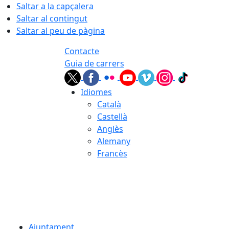
Saltar a la capçalera
Saltar al contingut
Saltar al peu de pàgina
Contacte
Guia de carrers
Idiomes
Català
Castellà
Anglès
Alemany
Francès
07.08.2026 | 03:25
Ajuntament