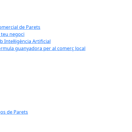
Comercial de Parets
 teu negoci
ntel·ligència Artificial
fórmula guanyadora per al comerç local
ços de Parets