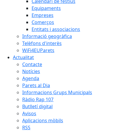
Calendari de festius
Equipaments
Empreses
Comerços
Entitats i associacions
Informació geogràfica
Telèfons d'interès
WiFi4EUParets
Actualitat
Contacte
Notícies
Agenda
Parets al Dia
Informacions Grups Municipals
Ràdio Rap 107
Butlletí digital
Avisos
Aplicacions mòbils
RSS