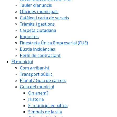
Tauler d'anuncis
Oficines municipals
Catàleg i carta de serveis
Tràmits i gestions
Carpeta ciutadana
Impostos
Finestreta Única Empresarial (FUE)
Bústia incidències
Perfil de contractant
El municipi
Com arribar-hi
Transport públic
Plànol / Guia de carrers
Guia del municipi
On anem?
Història
El municipi en xifres
Símbols de la vila