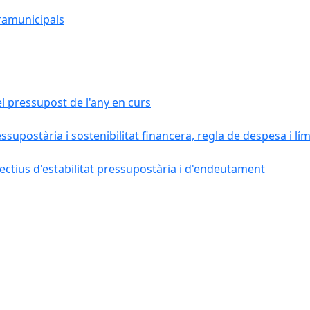
ramunicipals
el pressupost de l'any en curs
essupostària i sostenibilitat financera, regla de despesa i l
ctius d'estabilitat pressupostària i d'endeutament