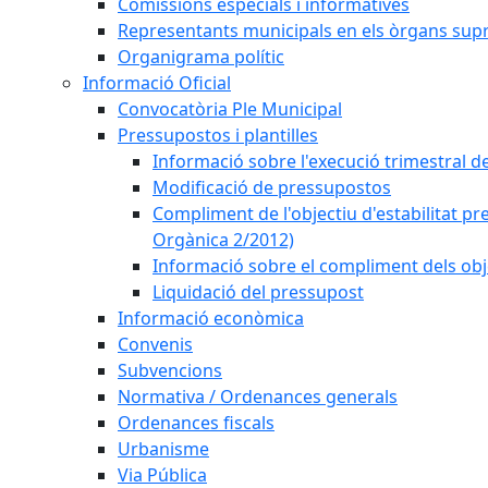
Comissions especials i informatives
Representants municipals en els òrgans sup
Organigrama polític
Informació Oficial
Convocatòria Ple Municipal
Pressupostos i plantilles
Informació sobre l'execució trimestral d
Modificació de pressupostos
Compliment de l'objectiu d'estabilitat pr
Orgànica 2/2012)
Informació sobre el compliment dels obje
Liquidació del pressupost
Informació econòmica
Convenis
Subvencions
Normativa / Ordenances generals
Ordenances fiscals
Urbanisme
Via Pública