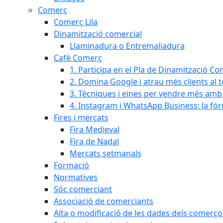
Comerç
Comerç Lila
Dinamització comercial
Llaminadura o Entremaliadura
Cafè Comerç
1. Participa en el Pla de Dinamització Co
2. Domina Google i atrau més clients al 
3. Tècniques i eines per vendre més amb In
4. Instagram i WhatsApp Business: la fó
Fires i mercats
Fira Medieval
Fira de Nadal
Mercats setmanals
Formació
Normatives
Sóc comerciant
Associació de comerciants
Alta o modificació de les dades dels comerço