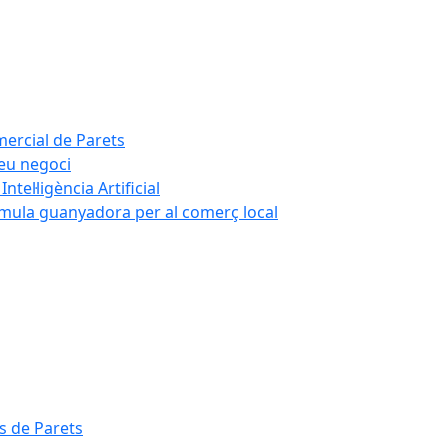
mercial de Parets
teu negoci
tel·ligència Artificial
rmula guanyadora per al comerç local
s de Parets