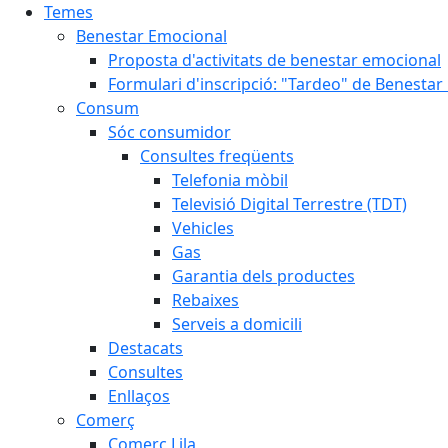
Temes
Benestar Emocional
Proposta d'activitats de benestar emocional
Formulari d'inscripció: "Tardeo" de Benesta
Consum
Sóc consumidor
Consultes freqüents
Telefonia mòbil
Televisió Digital Terrestre (TDT)
Vehicles
Gas
Garantia dels productes
Rebaixes
Serveis a domicili
Destacats
Consultes
Enllaços
Comerç
Comerç Lila