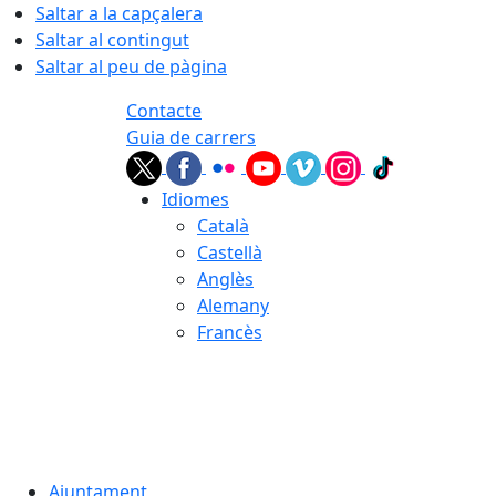
Saltar a la capçalera
Saltar al contingut
Saltar al peu de pàgina
Contacte
Guia de carrers
Idiomes
Català
Castellà
Anglès
Alemany
Francès
07.08.2026 | 06:29
Ajuntament