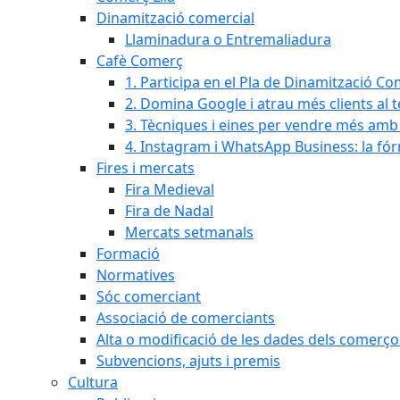
Dinamització comercial
Llaminadura o Entremaliadura
Cafè Comerç
1. Participa en el Pla de Dinamització Co
2. Domina Google i atrau més clients al 
3. Tècniques i eines per vendre més amb In
4. Instagram i WhatsApp Business: la fó
Fires i mercats
Fira Medieval
Fira de Nadal
Mercats setmanals
Formació
Normatives
Sóc comerciant
Associació de comerciants
Alta o modificació de les dades dels comerço
Subvencions, ajuts i premis
Cultura