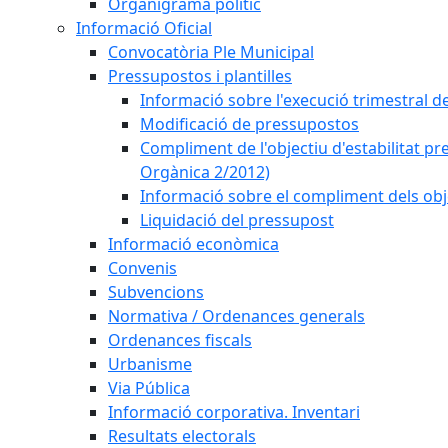
Organigrama polític
Informació Oficial
Convocatòria Ple Municipal
Pressupostos i plantilles
Informació sobre l'execució trimestral d
Modificació de pressupostos
Compliment de l'objectiu d'estabilitat pr
Orgànica 2/2012)
Informació sobre el compliment dels obje
Liquidació del pressupost
Informació econòmica
Convenis
Subvencions
Normativa / Ordenances generals
Ordenances fiscals
Urbanisme
Via Pública
Informació corporativa. Inventari
Resultats electorals