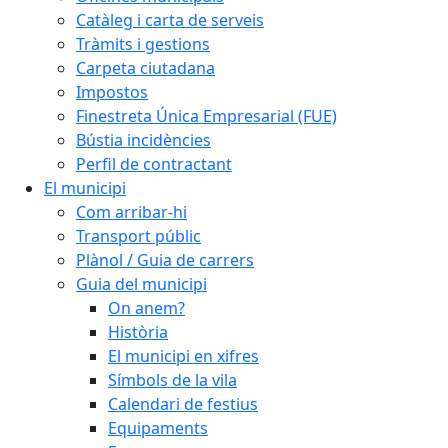
Catàleg i carta de serveis
Tràmits i gestions
Carpeta ciutadana
Impostos
Finestreta Única Empresarial (FUE)
Bústia incidències
Perfil de contractant
El municipi
Com arribar-hi
Transport públic
Plànol / Guia de carrers
Guia del municipi
On anem?
Història
El municipi en xifres
Símbols de la vila
Calendari de festius
Equipaments