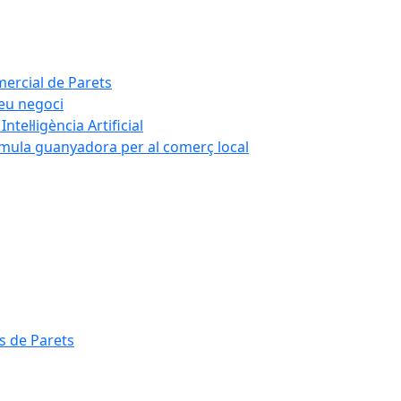
mercial de Parets
teu negoci
tel·ligència Artificial
rmula guanyadora per al comerç local
s de Parets