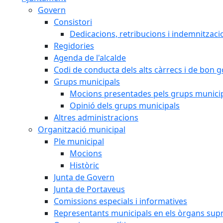
Govern
Consistori
Dedicacions, retribucions i indemnitzaci
Regidories
Agenda de l'alcalde
Codi de conducta dels alts càrrecs i de bon 
Grups municipals
Mocions presentades pels grups munici
Opinió dels grups municipals
Altres administracions
Organització municipal
Ple municipal
Mocions
Històric
Junta de Govern
Junta de Portaveus
Comissions especials i informatives
Representants municipals en els òrgans sup