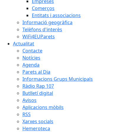
Empreses
Comerços
Entitats i associacions
Informació geogràfica
Telèfons d'interès
WiFi4EUParets
Actualitat
Contacte
Notícies
Agenda
Parets al Dia
Informacions Grups Municipals
Ràdio Rap 107
Butlletí digital
Avisos
Aplicacions mòbils
RSS
Xarxes socials
Hemeroteca