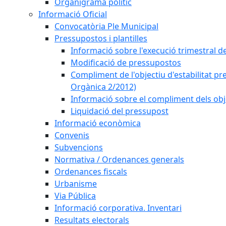
Organigrama polític
Informació Oficial
Convocatòria Ple Municipal
Pressupostos i plantilles
Informació sobre l'execució trimestral d
Modificació de pressupostos
Compliment de l'objectiu d'estabilitat pr
Orgànica 2/2012)
Informació sobre el compliment dels obje
Liquidació del pressupost
Informació econòmica
Convenis
Subvencions
Normativa / Ordenances generals
Ordenances fiscals
Urbanisme
Via Pública
Informació corporativa. Inventari
Resultats electorals