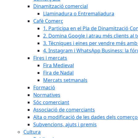
Dinamització comercial
Llaminadura o Entremaliadura
Cafè Comerç
1. Participa en el Pla de Dinamització Co
2. Domina Google i atrau més clients al 
3. Tècniques i eines per vendre més amb In
4. Instagram i WhatsApp Business: la fó
Fires i mercats
Fira Medieval
Fira de Nadal
Mercats setmanals
Formació
Normatives
Sóc comerciant
Associació de comerciants
Alta o modificació de les dades dels comerço
Subvencions, ajuts i premis
Cultura