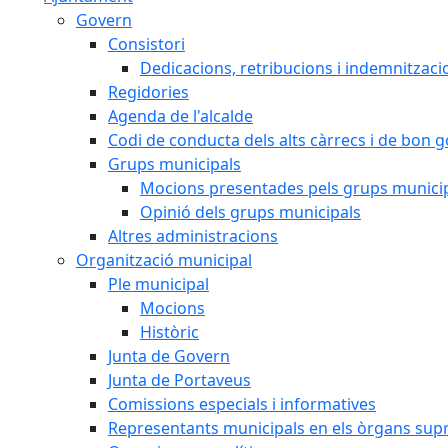
Govern
Consistori
Dedicacions, retribucions i indemnitzaci
Regidories
Agenda de l'alcalde
Codi de conducta dels alts càrrecs i de bon 
Grups municipals
Mocions presentades pels grups munici
Opinió dels grups municipals
Altres administracions
Organització municipal
Ple municipal
Mocions
Històric
Junta de Govern
Junta de Portaveus
Comissions especials i informatives
Representants municipals en els òrgans sup