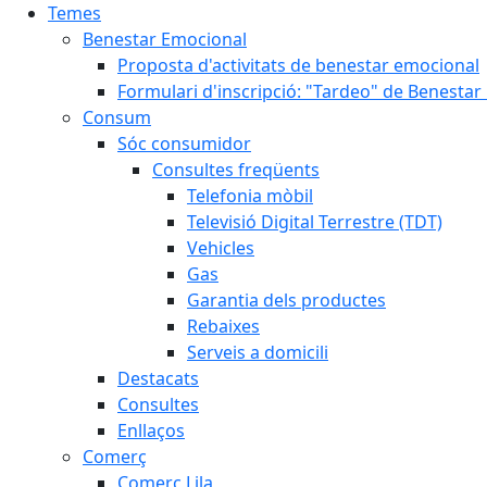
Temes
Benestar Emocional
Proposta d'activitats de benestar emocional
Formulari d'inscripció: "Tardeo" de Benesta
Consum
Sóc consumidor
Consultes freqüents
Telefonia mòbil
Televisió Digital Terrestre (TDT)
Vehicles
Gas
Garantia dels productes
Rebaixes
Serveis a domicili
Destacats
Consultes
Enllaços
Comerç
Comerç Lila