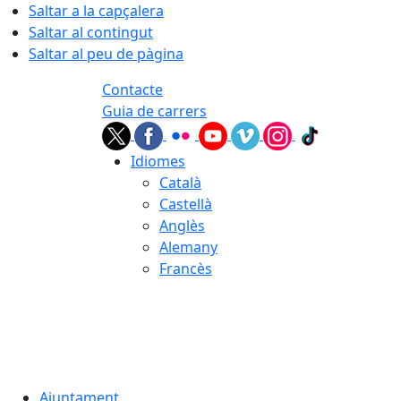
Saltar a la capçalera
Saltar al contingut
Saltar al peu de pàgina
Contacte
Guia de carrers
Idiomes
Català
Castellà
Anglès
Alemany
Francès
05.08.2026 | 21:47
Ajuntament