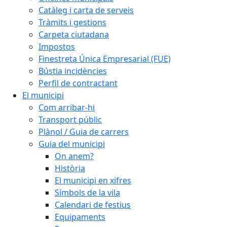
Catàleg i carta de serveis
Tràmits i gestions
Carpeta ciutadana
Impostos
Finestreta Única Empresarial (FUE)
Bústia incidències
Perfil de contractant
El municipi
Com arribar-hi
Transport públic
Plànol / Guia de carrers
Guia del municipi
On anem?
Història
El municipi en xifres
Símbols de la vila
Calendari de festius
Equipaments