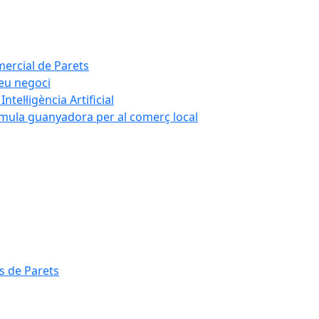
mercial de Parets
teu negoci
tel·ligència Artificial
rmula guanyadora per al comerç local
s de Parets