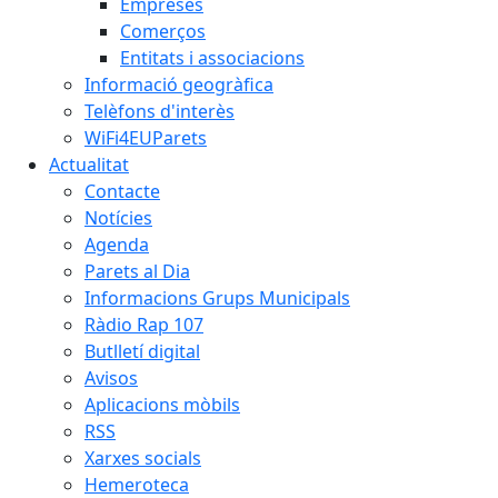
Empreses
Comerços
Entitats i associacions
Informació geogràfica
Telèfons d'interès
WiFi4EUParets
Actualitat
Contacte
Notícies
Agenda
Parets al Dia
Informacions Grups Municipals
Ràdio Rap 107
Butlletí digital
Avisos
Aplicacions mòbils
RSS
Xarxes socials
Hemeroteca