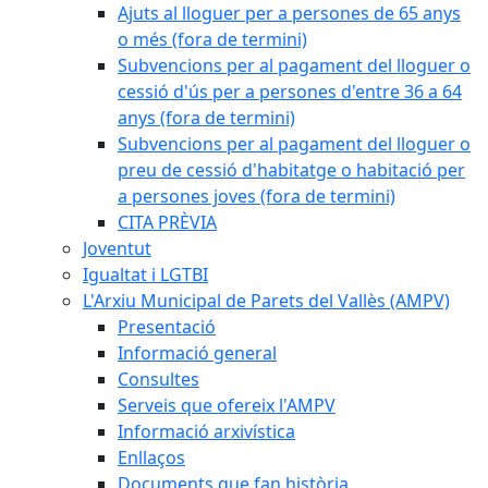
Ajuts al lloguer per a persones de 65 anys
o més (fora de termini)
Subvencions per al pagament del lloguer o
cessió d'ús per a persones d'entre 36 a 64
anys (fora de termini)
Subvencions per al pagament del lloguer o
preu de cessió d'habitatge o habitació per
a persones joves (fora de termini)
CITA PRÈVIA
Joventut
Igualtat i LGTBI
L'Arxiu Municipal de Parets del Vallès (AMPV)
Presentació
Informació general
Consultes
Serveis que ofereix l'AMPV
Informació arxivística
Enllaços
Documents que fan història