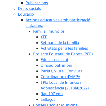
Publicacions
Drets socials
Educació
Accions educatives amb participació
ciutadana
Família i municipi
XEF
Setmana de la família
Activitats per a les famílies
Projecte Educatiu de Parets (PEP)
Educar en salut
Difusió patrimoni
Parets, Viure i Conviure
Coordinadora d'AMPA
I Pla Local de Infància i
Adolescència (2018â€2022)
Rap 107.edu
Enllaços
Consell Escolar Municipal