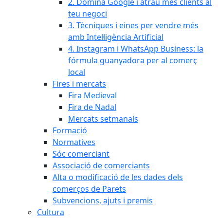
2. Domina Google i atrau més clients al
teu negoci
3. Tècniques i eines per vendre més
amb Intel·ligència Artificial
4. Instagram i WhatsApp Business: la
fórmula guanyadora per al comerç
local
Fires i mercats
Fira Medieval
Fira de Nadal
Mercats setmanals
Formació
Normatives
Sóc comerciant
Associació de comerciants
Alta o modificació de les dades dels
comerços de Parets
Subvencions, ajuts i premis
Cultura