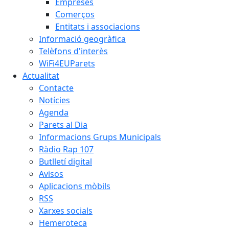
Empreses
Comerços
Entitats i associacions
Informació geogràfica
Telèfons d'interès
WiFi4EUParets
Actualitat
Contacte
Notícies
Agenda
Parets al Dia
Informacions Grups Municipals
Ràdio Rap 107
Butlletí digital
Avisos
Aplicacions mòbils
RSS
Xarxes socials
Hemeroteca