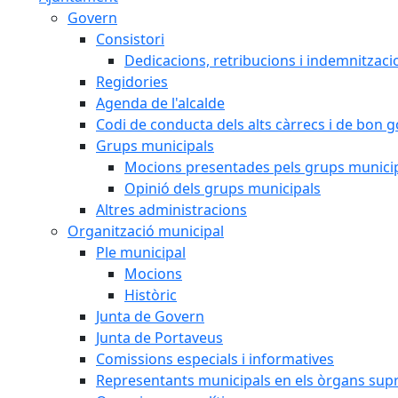
Govern
Consistori
Dedicacions, retribucions i indemnitzaci
Regidories
Agenda de l'alcalde
Codi de conducta dels alts càrrecs i de bon 
Grups municipals
Mocions presentades pels grups munici
Opinió dels grups municipals
Altres administracions
Organització municipal
Ple municipal
Mocions
Històric
Junta de Govern
Junta de Portaveus
Comissions especials i informatives
Representants municipals en els òrgans sup