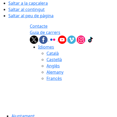
Saltar a la capçalera
Saltar al contingut
Saltar al peu de pàgina
Contacte
Guia de carrers
Idiomes
Català
Castellà
Anglès
Alemany
Francès
08.08.2026 | 17:02
Ajuntament