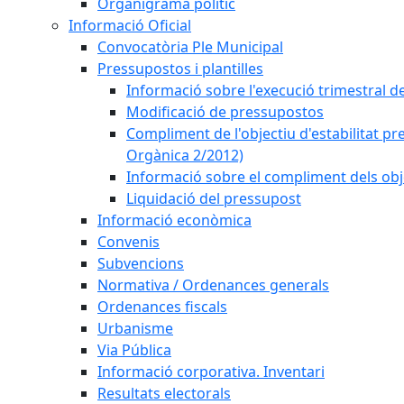
Organigrama polític
Informació Oficial
Convocatòria Ple Municipal
Pressupostos i plantilles
Informació sobre l'execució trimestral d
Modificació de pressupostos
Compliment de l'objectiu d'estabilitat pr
Orgànica 2/2012)
Informació sobre el compliment dels obje
Liquidació del pressupost
Informació econòmica
Convenis
Subvencions
Normativa / Ordenances generals
Ordenances fiscals
Urbanisme
Via Pública
Informació corporativa. Inventari
Resultats electorals