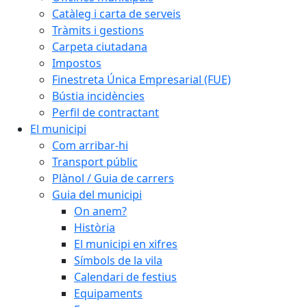
Catàleg i carta de serveis
Tràmits i gestions
Carpeta ciutadana
Impostos
Finestreta Única Empresarial (FUE)
Bústia incidències
Perfil de contractant
El municipi
Com arribar-hi
Transport públic
Plànol / Guia de carrers
Guia del municipi
On anem?
Història
El municipi en xifres
Símbols de la vila
Calendari de festius
Equipaments