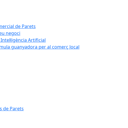
mercial de Parets
teu negoci
tel·ligència Artificial
rmula guanyadora per al comerç local
s de Parets