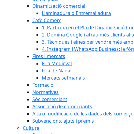
Dinamització comercial
Llaminadura o Entremaliadura
Cafè Comerç
1. Participa en el Pla de Dinamització Co
2. Domina Google i atrau més clients al 
3. Tècniques i eines per vendre més amb In
4. Instagram i WhatsApp Business: la fó
Fires i mercats
Fira Medieval
Fira de Nadal
Mercats setmanals
Formació
Normatives
Sóc comerciant
Associació de comerciants
Alta o modificació de les dades dels comerço
Subvencions, ajuts i premis
Cultura