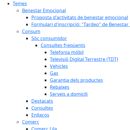
Temes
Benestar Emocional
Proposta d'activitats de benestar emocional
Formulari d'inscripció: "Tardeo" de Benesta
Consum
Sóc consumidor
Consultes freqüents
Telefonia mòbil
Televisió Digital Terrestre (TDT)
Vehicles
Gas
Garantia dels productes
Rebaixes
Serveis a domicili
Destacats
Consultes
Enllaços
Comerç
Comerç Lila