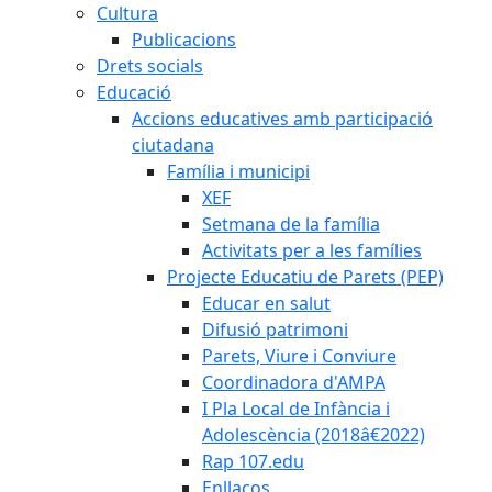
Cultura
Publicacions
Drets socials
Educació
Accions educatives amb participació
ciutadana
Família i municipi
XEF
Setmana de la família
Activitats per a les famílies
Projecte Educatiu de Parets (PEP)
Educar en salut
Difusió patrimoni
Parets, Viure i Conviure
Coordinadora d'AMPA
I Pla Local de Infància i
Adolescència (2018â€2022)
Rap 107.edu
Enllaços