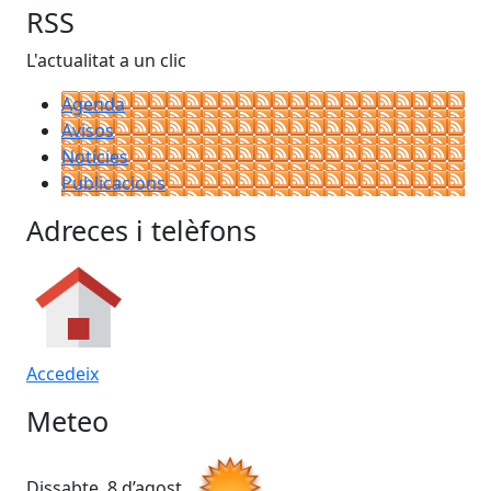
RSS
L'actualitat a un clic
Agenda
Avisos
Notícies
Publicacions
Adreces i telèfons
Accedeix
Meteo
Dissabte, 8 d’agost
Di