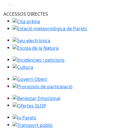
Anterior
Següent
Play
Play
ACCESSOS DIRECTES
Cita prèvia
Estació meteorològica de Parets
Seu electrònica
Escola de la Natura
Incidències i peticions
Cultura
Govern Obert
Processos de participació
Benestar Emocional
Ofertes SLOP
tv Parets
Transport públic