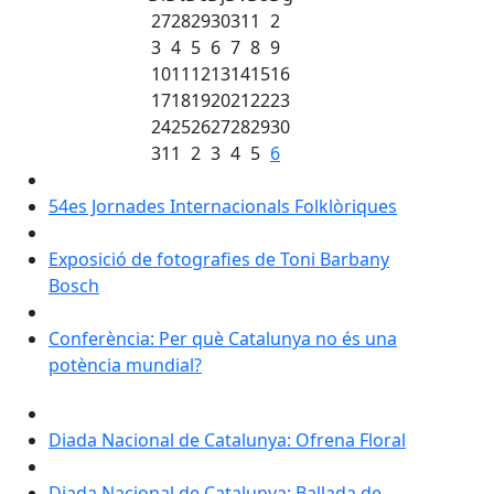
27
28
29
30
31
1
2
3
4
5
6
7
8
9
10
11
12
13
14
15
16
17
18
19
20
21
22
23
24
25
26
27
28
29
30
31
1
2
3
4
5
6
54es Jornades Internacionals Folklòriques
Exposició de fotografies de Toni Barbany
Bosch
Conferència: Per què Catalunya no és una
potència mundial?
Diada Nacional de Catalunya: Ofrena Floral
Diada Nacional de Catalunya: Ballada de