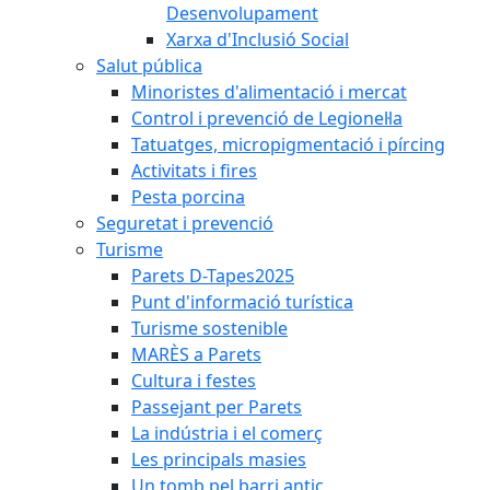
Desenvolupament
Xarxa d'Inclusió Social
Salut pública
Minoristes d'alimentació i mercat
Control i prevenció de Legionel·la
Tatuatges, micropigmentació i pírcing
Activitats i fires
Pesta porcina
Seguretat i prevenció
Turisme
Parets D-Tapes2025
Punt d'informació turística
Turisme sostenible
MARÈS a Parets
Cultura i festes
Passejant per Parets
La indústria i el comerç
Les principals masies
Un tomb pel barri antic