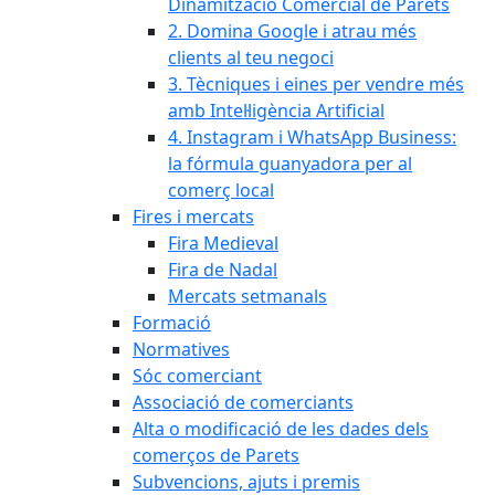
Dinamització Comercial de Parets
2. Domina Google i atrau més
clients al teu negoci
3. Tècniques i eines per vendre més
amb Intel·ligència Artificial
4. Instagram i WhatsApp Business:
la fórmula guanyadora per al
comerç local
Fires i mercats
Fira Medieval
Fira de Nadal
Mercats setmanals
Formació
Normatives
Sóc comerciant
Associació de comerciants
Alta o modificació de les dades dels
comerços de Parets
Subvencions, ajuts i premis