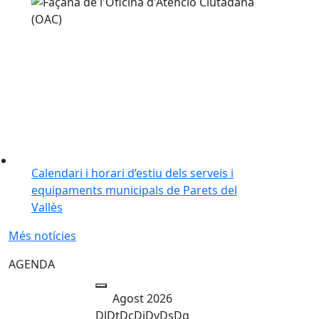
Calendari i horari d’estiu dels serveis i
equipaments municipals de Parets del
Vallès
Més notícies
AGENDA
Agost 2026
Dl
Dt
Dc
Dj
Dv
Ds
Dg