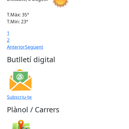
T.Màx: 35°
T.M
T.Min: 23°
T.M
1
2
Anterior
Següent
Butlletí digital
Subscriu-te
Plànol / Carrers