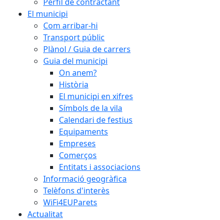
Perfil de contractant
El municipi
Com arribar-hi
Transport públic
Plànol / Guia de carrers
Guia del municipi
On anem?
Història
El municipi en xifres
Símbols de la vila
Calendari de festius
Equipaments
Empreses
Comerços
Entitats i associacions
Informació geogràfica
Telèfons d'interès
WiFi4EUParets
Actualitat