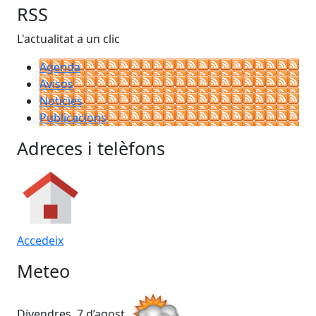
RSS
L'actualitat a un clic
Agenda
Avisos
Notícies
Publicacions
Adreces i telèfons
Accedeix
Meteo
Divendres, 7 d’agost
Dis