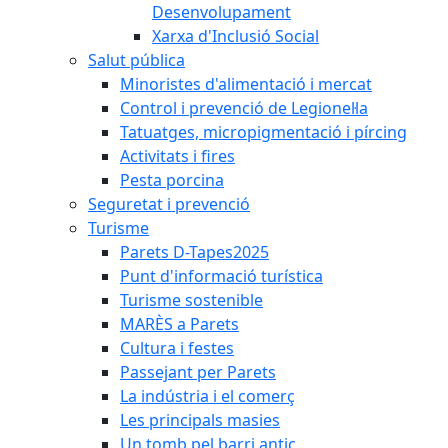
Desenvolupament
Xarxa d'Inclusió Social
Salut pública
Minoristes d'alimentació i mercat
Control i prevenció de Legionel·la
Tatuatges, micropigmentació i pírcing
Activitats i fires
Pesta porcina
Seguretat i prevenció
Turisme
Parets D-Tapes2025
Punt d'informació turística
Turisme sostenible
MARÈS a Parets
Cultura i festes
Passejant per Parets
La indústria i el comerç
Les principals masies
Un tomb pel barri antic