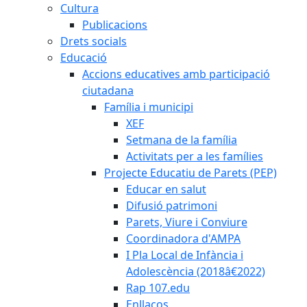
Cultura
Publicacions
Drets socials
Educació
Accions educatives amb participació
ciutadana
Família i municipi
XEF
Setmana de la família
Activitats per a les famílies
Projecte Educatiu de Parets (PEP)
Educar en salut
Difusió patrimoni
Parets, Viure i Conviure
Coordinadora d'AMPA
I Pla Local de Infància i
Adolescència (2018â€2022)
Rap 107.edu
Enllaços