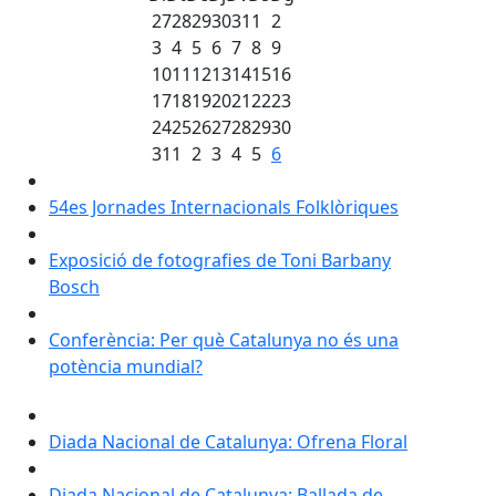
27
28
29
30
31
1
2
3
4
5
6
7
8
9
10
11
12
13
14
15
16
17
18
19
20
21
22
23
24
25
26
27
28
29
30
31
1
2
3
4
5
6
54es Jornades Internacionals Folklòriques
Exposició de fotografies de Toni Barbany
Bosch
Conferència: Per què Catalunya no és una
potència mundial?
Diada Nacional de Catalunya: Ofrena Floral
Diada Nacional de Catalunya: Ballada de