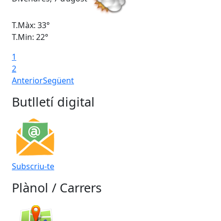
T.Màx: 33°
T.M
T.Min: 22°
T.M
1
2
Anterior
Següent
Butlletí digital
Subscriu-te
Plànol / Carrers