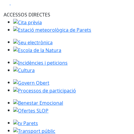
Anterior
Següent
Play
Play
ACCESSOS DIRECTES
Cita prèvia
Estació meteorològica de Parets
Seu electrònica
Escola de la Natura
Incidències i peticions
Cultura
Govern Obert
Processos de participació
Benestar Emocional
Ofertes SLOP
tv Parets
Transport públic