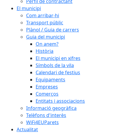
Perfil de contractant
El municipi
Com arribar-hi
Transport públic
Plànol / Guia de carrers
Guia del municipi
On anem?
Història
El municipi en xifres
Símbols de la vila
Calendari de festius
Equipaments
Empreses
Comerços
Entitats i associacions
Informació geogràfica
Telèfons d'interès
WiFi4EUParets
Actualitat