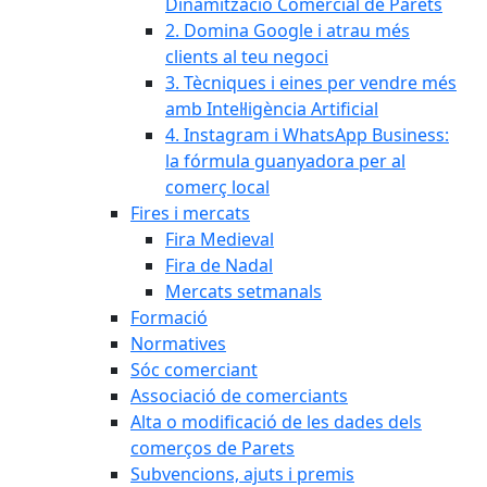
Dinamització Comercial de Parets
2. Domina Google i atrau més
clients al teu negoci
3. Tècniques i eines per vendre més
amb Intel·ligència Artificial
4. Instagram i WhatsApp Business:
la fórmula guanyadora per al
comerç local
Fires i mercats
Fira Medieval
Fira de Nadal
Mercats setmanals
Formació
Normatives
Sóc comerciant
Associació de comerciants
Alta o modificació de les dades dels
comerços de Parets
Subvencions, ajuts i premis