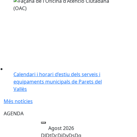
Calendari i horari d’estiu dels serveis i
equipaments municipals de Parets del
Vallès
Més notícies
AGENDA
Agost 2026
Dl
Dt
Dc
Dj
Dv
Ds
Dg