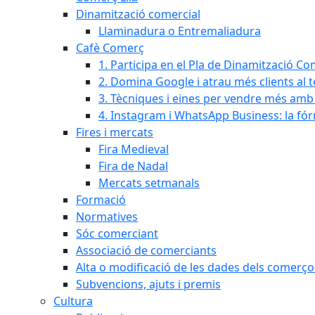
Dinamització comercial
Llaminadura o Entremaliadura
Cafè Comerç
1. Participa en el Pla de Dinamització Co
2. Domina Google i atrau més clients al 
3. Tècniques i eines per vendre més amb In
4. Instagram i WhatsApp Business: la fó
Fires i mercats
Fira Medieval
Fira de Nadal
Mercats setmanals
Formació
Normatives
Sóc comerciant
Associació de comerciants
Alta o modificació de les dades dels comerço
Subvencions, ajuts i premis
Cultura