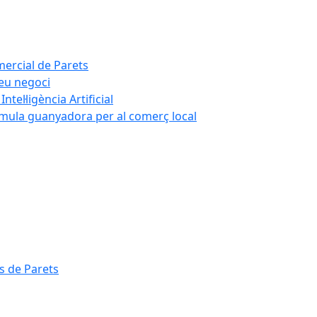
mercial de Parets
teu negoci
tel·ligència Artificial
rmula guanyadora per al comerç local
s de Parets