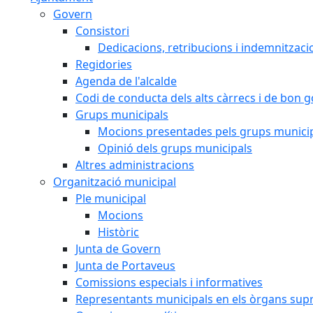
Govern
Consistori
Dedicacions, retribucions i indemnitzaci
Regidories
Agenda de l'alcalde
Codi de conducta dels alts càrrecs i de bon 
Grups municipals
Mocions presentades pels grups munici
Opinió dels grups municipals
Altres administracions
Organització municipal
Ple municipal
Mocions
Històric
Junta de Govern
Junta de Portaveus
Comissions especials i informatives
Representants municipals en els òrgans sup