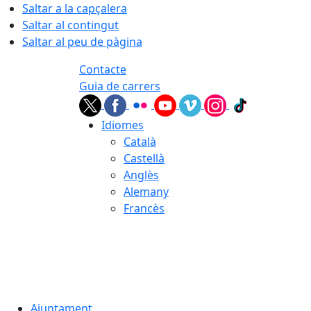
Saltar a la capçalera
Saltar al contingut
Saltar al peu de pàgina
Contacte
Guia de carrers
Idiomes
Català
Castellà
Anglès
Alemany
Francès
08.08.2026 | 01:51
Ajuntament