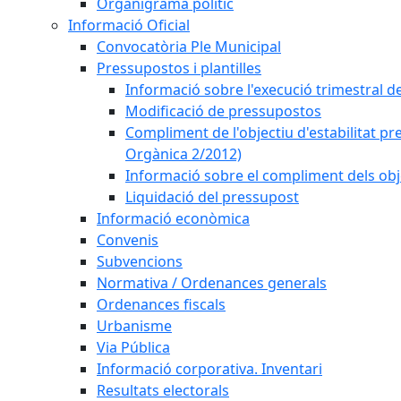
Organigrama polític
Informació Oficial
Convocatòria Ple Municipal
Pressupostos i plantilles
Informació sobre l'execució trimestral d
Modificació de pressupostos
Compliment de l'objectiu d'estabilitat pr
Orgànica 2/2012)
Informació sobre el compliment dels obje
Liquidació del pressupost
Informació econòmica
Convenis
Subvencions
Normativa / Ordenances generals
Ordenances fiscals
Urbanisme
Via Pública
Informació corporativa. Inventari
Resultats electorals