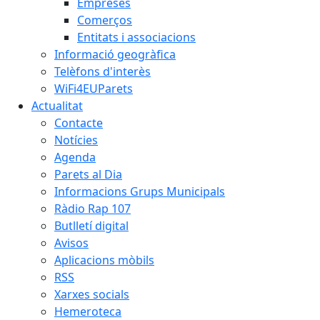
Empreses
Comerços
Entitats i associacions
Informació geogràfica
Telèfons d'interès
WiFi4EUParets
Actualitat
Contacte
Notícies
Agenda
Parets al Dia
Informacions Grups Municipals
Ràdio Rap 107
Butlletí digital
Avisos
Aplicacions mòbils
RSS
Xarxes socials
Hemeroteca