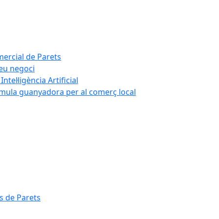
mercial de Parets
teu negoci
tel·ligència Artificial
rmula guanyadora per al comerç local
s de Parets