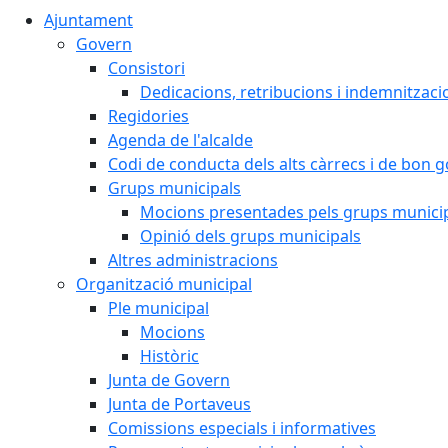
Ajuntament
Govern
Consistori
Dedicacions, retribucions i indemnitzaci
Regidories
Agenda de l'alcalde
Codi de conducta dels alts càrrecs i de bon 
Grups municipals
Mocions presentades pels grups munici
Opinió dels grups municipals
Altres administracions
Organització municipal
Ple municipal
Mocions
Històric
Junta de Govern
Junta de Portaveus
Comissions especials i informatives