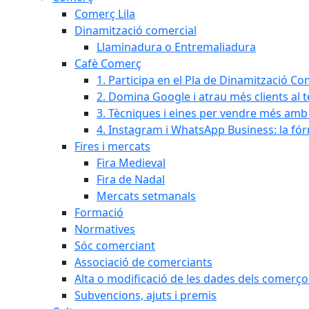
Comerç Lila
Dinamització comercial
Llaminadura o Entremaliadura
Cafè Comerç
1. Participa en el Pla de Dinamització Co
2. Domina Google i atrau més clients al 
3. Tècniques i eines per vendre més amb In
4. Instagram i WhatsApp Business: la fó
Fires i mercats
Fira Medieval
Fira de Nadal
Mercats setmanals
Formació
Normatives
Sóc comerciant
Associació de comerciants
Alta o modificació de les dades dels comerço
Subvencions, ajuts i premis