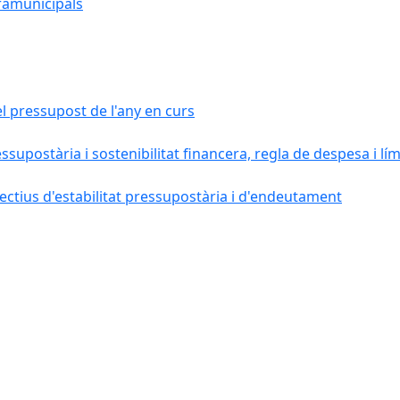
ramunicipals
el pressupost de l'any en curs
essupostària i sostenibilitat financera, regla de despesa i l
ctius d'estabilitat pressupostària i d'endeutament