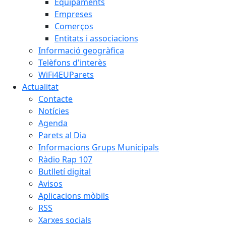
Equipaments
Empreses
Comerços
Entitats i associacions
Informació geogràfica
Telèfons d'interès
WiFi4EUParets
Actualitat
Contacte
Notícies
Agenda
Parets al Dia
Informacions Grups Municipals
Ràdio Rap 107
Butlletí digital
Avisos
Aplicacions mòbils
RSS
Xarxes socials