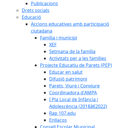
Publicacions
Drets socials
Educació
Accions educatives amb participació
ciutadana
Família i municipi
XEF
Setmana de la família
Activitats per a les famílies
Projecte Educatiu de Parets (PEP)
Educar en salut
Difusió patrimoni
Parets, Viure i Conviure
Coordinadora d'AMPA
I Pla Local de Infància i
Adolescència (2018â€2022)
Rap 107.edu
Enllaços
Consell Escolar Municipal