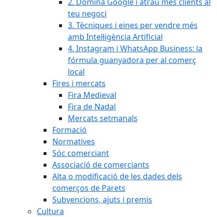
2. Domina Google i atrau més clients al
teu negoci
3. Tècniques i eines per vendre més
amb Intel·ligència Artificial
4. Instagram i WhatsApp Business: la
fórmula guanyadora per al comerç
local
Fires i mercats
Fira Medieval
Fira de Nadal
Mercats setmanals
Formació
Normatives
Sóc comerciant
Associació de comerciants
Alta o modificació de les dades dels
comerços de Parets
Subvencions, ajuts i premis
Cultura