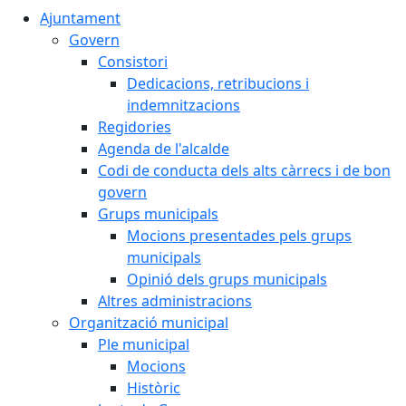
Ajuntament
Govern
Consistori
Dedicacions, retribucions i
indemnitzacions
Regidories
Agenda de l'alcalde
Codi de conducta dels alts càrrecs i de bon
govern
Grups municipals
Mocions presentades pels grups
municipals
Opinió dels grups municipals
Altres administracions
Organització municipal
Ple municipal
Mocions
Històric