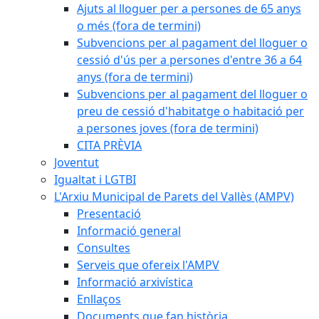
Ajuts al lloguer per a persones de 65 anys
o més (fora de termini)
Subvencions per al pagament del lloguer o
cessió d'ús per a persones d'entre 36 a 64
anys (fora de termini)
Subvencions per al pagament del lloguer o
preu de cessió d'habitatge o habitació per
a persones joves (fora de termini)
CITA PRÈVIA
Joventut
Igualtat i LGTBI
L'Arxiu Municipal de Parets del Vallès (AMPV)
Presentació
Informació general
Consultes
Serveis que ofereix l'AMPV
Informació arxivística
Enllaços
Documents que fan història