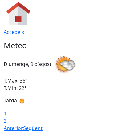
Accedeix
Meteo
Diumenge, 9 d’agost
D
T.Màx: 36°
T
T.Min: 22°
T
Tarda
T
1
2
Anterior
Següent