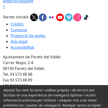
Anterior
Següent
1
Xarxes socials:
Crèdits
Contacte
Protecció de dades
Avís legal
Accessibilitat
Ajuntament de Parets del Vallès
Carrer Major, 2-4
08150 Parets del Vallès
Tel. 93 573 88 88
Fax 93 573 88 89
NIF P0815800H
Aquest lloc web fa servir cookies pròpies i de tercers per
Amb la col·laboració de:
facilitar-te una experiència de navegació òptima i recollir
informació anònima per millorar i adaptar-nos a les teves
preferències i pautes de navegació. Navegar sense acceptar