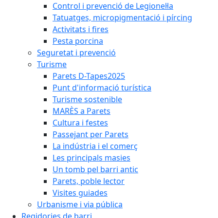
Control i prevenció de Legionel·la
Tatuatges, micropigmentació i pírcing
Activitats i fires
Pesta porcina
Seguretat i prevenció
Turisme
Parets D-Tapes2025
Punt d'informació turística
Turisme sostenible
MARÈS a Parets
Cultura i festes
Passejant per Parets
La indústria i el comerç
Les principals masies
Un tomb pel barri antic
Parets, poble lector
Visites guiades
Urbanisme i via pública
Regidories de barri