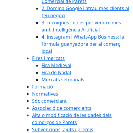
Comercial de Parets
2. Domina Google i atrau més clients al
teu negoci
3. Tècniques i eines per vendre més
amb Intel·ligència Artificial
4. Instagram i WhatsApp Business: la
fórmula guanyadora per al comerç
local
Fires i mercats
Fira Medieval
Fira de Nadal
Mercats setmanals
Formació
Normatives
Sóc comerciant
Associació de comerciants
Alta o modificació de les dades dels
comerços de Parets
Subvencions, ajuts i premis