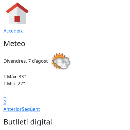
Accedeix
Meteo
Divendres, 7 d’agost
D
T.Màx: 33°
T
T.Min: 22°
T
1
2
Anterior
Següent
Butlletí digital