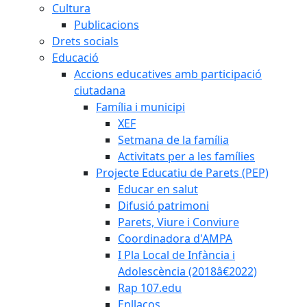
Cultura
Publicacions
Drets socials
Educació
Accions educatives amb participació
ciutadana
Família i municipi
XEF
Setmana de la família
Activitats per a les famílies
Projecte Educatiu de Parets (PEP)
Educar en salut
Difusió patrimoni
Parets, Viure i Conviure
Coordinadora d'AMPA
I Pla Local de Infància i
Adolescència (2018â€2022)
Rap 107.edu
Enllaços