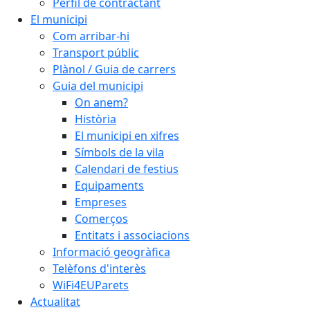
Perfil de contractant
El municipi
Com arribar-hi
Transport públic
Plànol / Guia de carrers
Guia del municipi
On anem?
Història
El municipi en xifres
Símbols de la vila
Calendari de festius
Equipaments
Empreses
Comerços
Entitats i associacions
Informació geogràfica
Telèfons d'interès
WiFi4EUParets
Actualitat