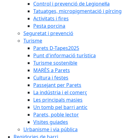
Control i prevenció de Legionel·la
Tatuatges, micropigmentació i pírcing
Activitats i fires
Pesta porcina
Seguretat i prevenció
Turisme
Parets D-Tapes2025
Punt d'informació turística
Turisme sostenible
MARÈS a Parets
Cultura i festes
Passejant per Parets
La indústria i el comerç
Les principals masies
Un tomb pel barri antic
Parets, poble lector
Visites guiades
Urbanisme i via pública
Regidories de barri