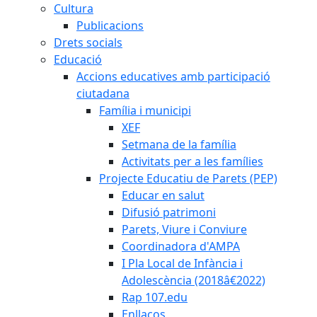
Cultura
Publicacions
Drets socials
Educació
Accions educatives amb participació
ciutadana
Família i municipi
XEF
Setmana de la família
Activitats per a les famílies
Projecte Educatiu de Parets (PEP)
Educar en salut
Difusió patrimoni
Parets, Viure i Conviure
Coordinadora d'AMPA
I Pla Local de Infància i
Adolescència (2018â€2022)
Rap 107.edu
Enllaços