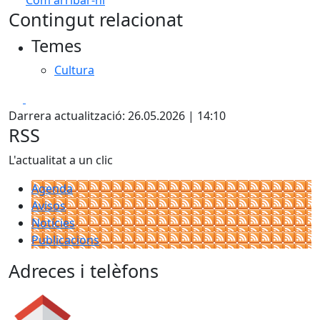
Com arribar-hi
Leaflet
| ©
OpenStreetMap
contributors
Contingut relacionat
+
Temes
−
Cultura
Facebook
X
Darrera actualització: 26.05.2026 | 14:10
RSS
L'actualitat a un clic
Agenda
Avisos
Notícies
Publicacions
Adreces i telèfons