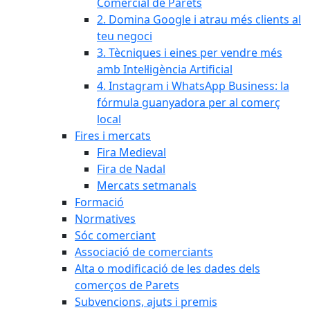
Comercial de Parets
2. Domina Google i atrau més clients al
teu negoci
3. Tècniques i eines per vendre més
amb Intel·ligència Artificial
4. Instagram i WhatsApp Business: la
fórmula guanyadora per al comerç
local
Fires i mercats
Fira Medieval
Fira de Nadal
Mercats setmanals
Formació
Normatives
Sóc comerciant
Associació de comerciants
Alta o modificació de les dades dels
comerços de Parets
Subvencions, ajuts i premis