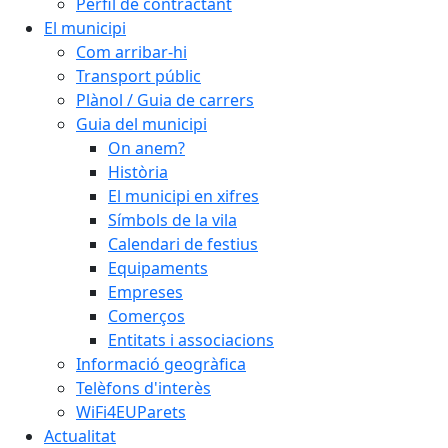
Perfil de contractant
El municipi
Com arribar-hi
Transport públic
Plànol / Guia de carrers
Guia del municipi
On anem?
Història
El municipi en xifres
Símbols de la vila
Calendari de festius
Equipaments
Empreses
Comerços
Entitats i associacions
Informació geogràfica
Telèfons d'interès
WiFi4EUParets
Actualitat