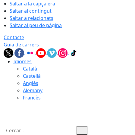
Saltar a la capçalera
Saltar al contingut
Saltar a relacionats
Saltar al peu de pàgina
Contacte
Guia de carrers
Idiomes
Català
Castellà
Anglès
Alemany
Francès
07.08.2026 | 10:17