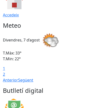
Accedeix
Meteo
Divendres, 7 d’agost
D
T.Màx: 33°
T
T.Min: 22°
T
1
2
Anterior
Següent
Butlletí digital