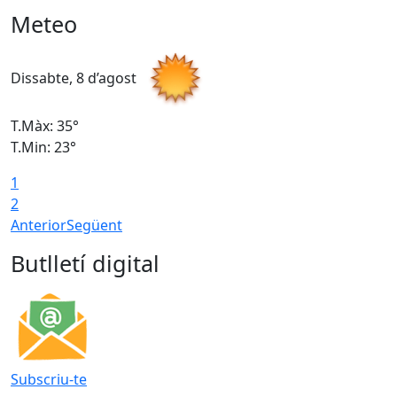
Meteo
Dissabte, 8 d’agost
D
T.Màx: 35°
T
T.Min: 23°
T
1
2
Anterior
Següent
Butlletí digital
Subscriu-te