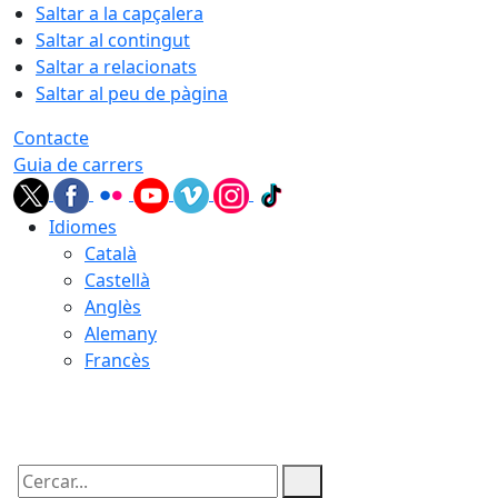
Saltar a la capçalera
Saltar al contingut
Saltar a relacionats
Saltar al peu de pàgina
Contacte
Guia de carrers
Idiomes
Català
Castellà
Anglès
Alemany
Francès
07.08.2026 | 23:12