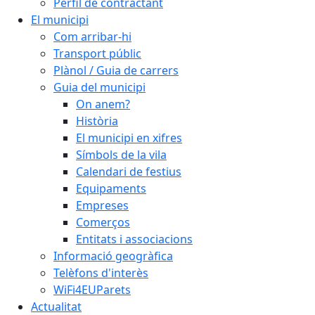
Perfil de contractant
El municipi
Com arribar-hi
Transport públic
Plànol / Guia de carrers
Guia del municipi
On anem?
Història
El municipi en xifres
Símbols de la vila
Calendari de festius
Equipaments
Empreses
Comerços
Entitats i associacions
Informació geogràfica
Telèfons d'interès
WiFi4EUParets
Actualitat