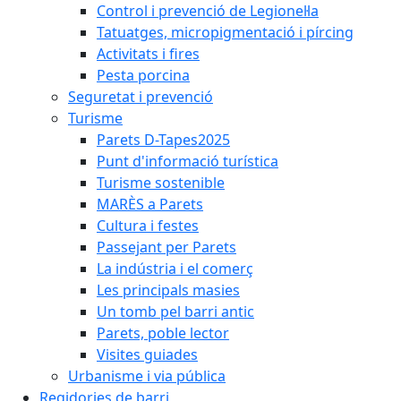
Control i prevenció de Legionel·la
Tatuatges, micropigmentació i pírcing
Activitats i fires
Pesta porcina
Seguretat i prevenció
Turisme
Parets D-Tapes2025
Punt d'informació turística
Turisme sostenible
MARÈS a Parets
Cultura i festes
Passejant per Parets
La indústria i el comerç
Les principals masies
Un tomb pel barri antic
Parets, poble lector
Visites guiades
Urbanisme i via pública
Regidories de barri