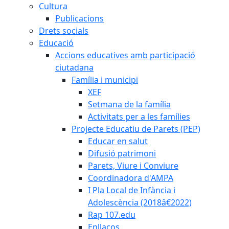
Cultura
Publicacions
Drets socials
Educació
Accions educatives amb participació
ciutadana
Família i municipi
XEF
Setmana de la família
Activitats per a les famílies
Projecte Educatiu de Parets (PEP)
Educar en salut
Difusió patrimoni
Parets, Viure i Conviure
Coordinadora d'AMPA
I Pla Local de Infància i
Adolescència (2018â€2022)
Rap 107.edu
Enllaços