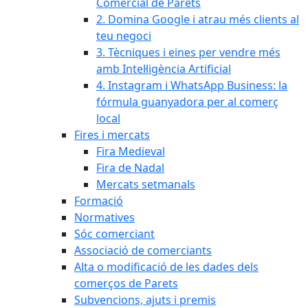
Comercial de Parets
2. Domina Google i atrau més clients al
teu negoci
3. Tècniques i eines per vendre més
amb Intel·ligència Artificial
4. Instagram i WhatsApp Business: la
fórmula guanyadora per al comerç
local
Fires i mercats
Fira Medieval
Fira de Nadal
Mercats setmanals
Formació
Normatives
Sóc comerciant
Associació de comerciants
Alta o modificació de les dades dels
comerços de Parets
Subvencions, ajuts i premis