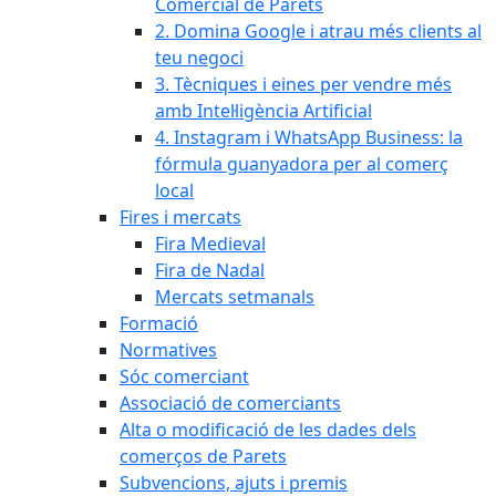
Comercial de Parets
2. Domina Google i atrau més clients al
teu negoci
3. Tècniques i eines per vendre més
amb Intel·ligència Artificial
4. Instagram i WhatsApp Business: la
fórmula guanyadora per al comerç
local
Fires i mercats
Fira Medieval
Fira de Nadal
Mercats setmanals
Formació
Normatives
Sóc comerciant
Associació de comerciants
Alta o modificació de les dades dels
comerços de Parets
Subvencions, ajuts i premis