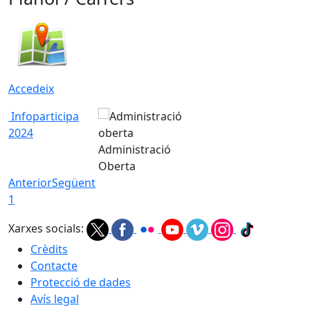
Accedeix
Infoparticipa
2024
Administració
Oberta
Anterior
Següent
1
Xarxes socials:
Crèdits
Contacte
Protecció de dades
Avís legal