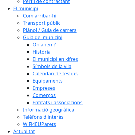
Perfil de contractant
El municipi
Com arribar-hi
Transport públic
Plànol / Guia de carrers
Guia del municipi
On anem?
Història
El municipi en xifres
Símbols de la vila
Calendari de festius
Equipaments
Empreses
Comerços
Entitats i associacions
Informació geogràfica
Telèfons d'interès
WiFi4EUParets
Actualitat