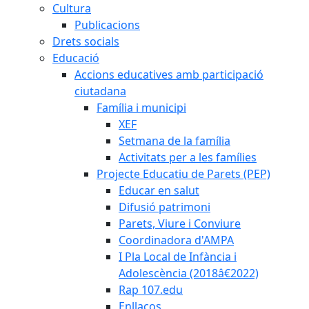
Cultura
Publicacions
Drets socials
Educació
Accions educatives amb participació
ciutadana
Família i municipi
XEF
Setmana de la família
Activitats per a les famílies
Projecte Educatiu de Parets (PEP)
Educar en salut
Difusió patrimoni
Parets, Viure i Conviure
Coordinadora d'AMPA
I Pla Local de Infància i
Adolescència (2018â€2022)
Rap 107.edu
Enllaços