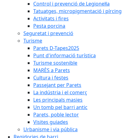
Control i prevenció de Legionel·la
Tatuatges, micropigmentació i pírcing
Activitats i fires
Pesta porcina
Seguretat i prevenció
Turisme
Parets D-Tapes2025
Punt d'informació turística
Turisme sostenible
MARÈS a Parets
Cultura i festes
Passejant per Parets
La indústria i el comerç
Les principals masies
Un tomb pel barri antic
Parets, poble lector
Visites guiades
Urbanisme i via pública
Regidories de barri