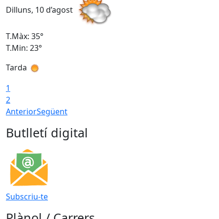
Dilluns, 10 d’agost
D
T.Màx: 35°
T
T.Min: 23°
T
Tarda
T
1
2
Anterior
Següent
Butlletí digital
Subscriu-te
Plànol / Carrers