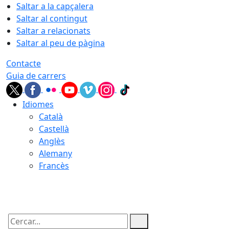
Saltar a la capçalera
Saltar al contingut
Saltar a relacionats
Saltar al peu de pàgina
Contacte
Guia de carrers
Idiomes
Català
Castellà
Anglès
Alemany
Francès
10.08.2026 | 04:50