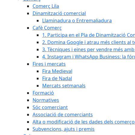
Comerç Lila
Dinamització comercial
Llaminadura o Entremaliadura
Cafè Comerç
1. Participa en el Pla de Dinamització Co
2. Domina Google i atrau més clients al 
3. Tècniques i eines per vendre més amb In
4. Instagram i WhatsApp Business: la fó
Fires i mercats
Fira Medieval
Fira de Nadal
Mercats setmanals
Formació
Normatives
Sóc comerciant
Associació de comerciants
Alta o modificació de les dades dels comerço
Subvencions, ajuts i premis