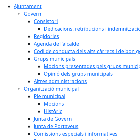
Ajuntament
Govern
Consistori
Dedicacions, retribucions i indemnitzaci
Regidories
Agenda de l'alcalde
Codi de conducta dels alts càrrecs i de bon 
Grups municipals
Mocions presentades pels grups munici
Opinió dels grups municipals
Altres administracions
Organització municipal
Ple municipal
Mocions
Històric
Junta de Govern
Junta de Portaveus
Comissions especials i informatives