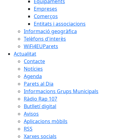
Equipaments
Empreses
Comerços
Entitats i associacions
Informació geogràfica
Telèfons d'interès
WiFi4EUParets
Actualitat
Contacte
Notícies
Agenda
Parets al Dia
Informacions Grups Municipals
Ràdio Rap 107
Butlletí digital
Avisos
Aplicacions mòbils
RSS
Xarxes socials