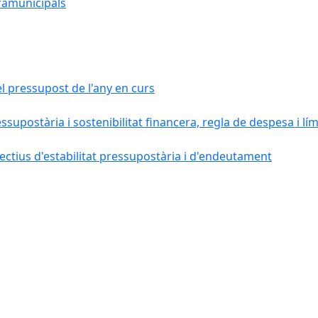
ramunicipals
el pressupost de l'any en curs
essupostària i sostenibilitat financera, regla de despesa i l
ctius d'estabilitat pressupostària i d'endeutament