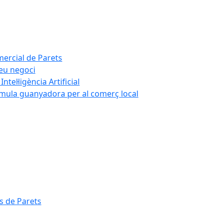
mercial de Parets
teu negoci
tel·ligència Artificial
rmula guanyadora per al comerç local
s de Parets