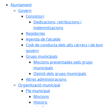
Ajuntament
Govern
Consistori
Dedicacions, retribucions i
indemnitzacions
Regidories
Agenda de l'alcalde
Codi de conducta dels alts càrrecs i de bon
govern
Grups municipals
Mocions presentades pels grups
municipals
Opinió dels grups municipals
Altres administracions
Organització municipal
Ple municipal
Mocions
Històric