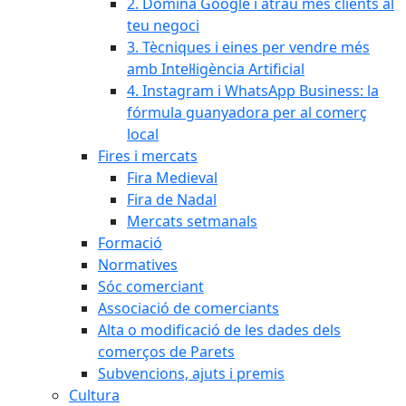
2. Domina Google i atrau més clients al
teu negoci
3. Tècniques i eines per vendre més
amb Intel·ligència Artificial
4. Instagram i WhatsApp Business: la
fórmula guanyadora per al comerç
local
Fires i mercats
Fira Medieval
Fira de Nadal
Mercats setmanals
Formació
Normatives
Sóc comerciant
Associació de comerciants
Alta o modificació de les dades dels
comerços de Parets
Subvencions, ajuts i premis
Cultura