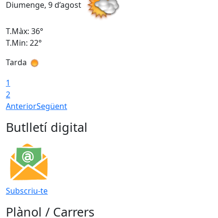
Diumenge, 9 d’agost
D
T.Màx: 36°
T
T.Min: 22°
T
Tarda
T
1
2
Anterior
Següent
Butlletí digital
Subscriu-te
Plànol / Carrers