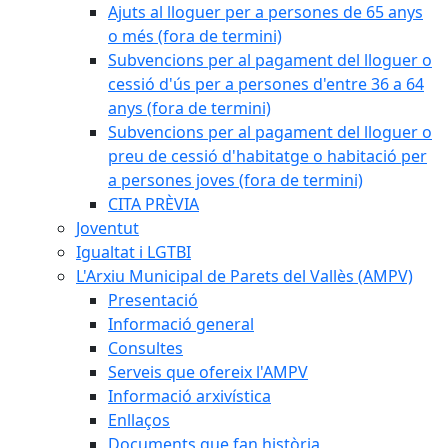
Ajuts al lloguer per a persones de 65 anys
o més (fora de termini)
Subvencions per al pagament del lloguer o
cessió d'ús per a persones d'entre 36 a 64
anys (fora de termini)
Subvencions per al pagament del lloguer o
preu de cessió d'habitatge o habitació per
a persones joves (fora de termini)
CITA PRÈVIA
Joventut
Igualtat i LGTBI
L'Arxiu Municipal de Parets del Vallès (AMPV)
Presentació
Informació general
Consultes
Serveis que ofereix l'AMPV
Informació arxivística
Enllaços
Documents que fan història