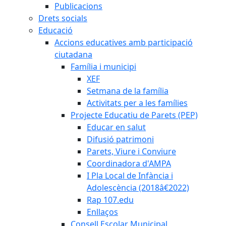
Publicacions
Drets socials
Educació
Accions educatives amb participació
ciutadana
Família i municipi
XEF
Setmana de la família
Activitats per a les famílies
Projecte Educatiu de Parets (PEP)
Educar en salut
Difusió patrimoni
Parets, Viure i Conviure
Coordinadora d'AMPA
I Pla Local de Infància i
Adolescència (2018â€2022)
Rap 107.edu
Enllaços
Consell Escolar Municipal