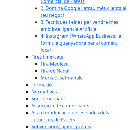
Comercial de Parets
2. Domina Google i atrau més clients al
teu negoci
3. Tècniques i eines per vendre més
amb Intel·ligència Artificial
4. Instagram i WhatsApp Business: la
fórmula guanyadora per al comerç
local
Fires i mercats
Fira Medieval
Fira de Nadal
Mercats setmanals
Formació
Normatives
Sóc comerciant
Associació de comerciants
Alta o modificació de les dades dels
comerços de Parets
Subvencions, ajuts i premis