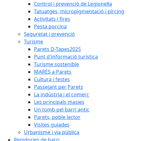
Control i prevenció de Legionel·la
Tatuatges, micropigmentació i pírcing
Activitats i fires
Pesta porcina
Seguretat i prevenció
Turisme
Parets D-Tapes2025
Punt d'informació turística
Turisme sostenible
MARÈS a Parets
Cultura i festes
Passejant per Parets
La indústria i el comerç
Les principals masies
Un tomb pel barri antic
Parets, poble lector
Visites guiades
Urbanisme i via pública
Regidories de barri