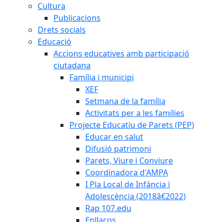
Cultura
Publicacions
Drets socials
Educació
Accions educatives amb participació
ciutadana
Família i municipi
XEF
Setmana de la família
Activitats per a les famílies
Projecte Educatiu de Parets (PEP)
Educar en salut
Difusió patrimoni
Parets, Viure i Conviure
Coordinadora d'AMPA
I Pla Local de Infància i
Adolescència (2018â€2022)
Rap 107.edu
Enllaços