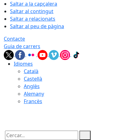
Saltar a la capçalera
Saltar al contingut
Saltar a relacionats
Saltar al peu de pàgina
Contacte
Guia de carrers
Idiomes
Català
Castellà
Anglès
Alemany
Francès
08.08.2026 | 13:13