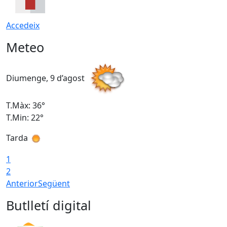
Accedeix
Meteo
Diumenge, 9 d’agost
D
T.Màx: 36°
T
T.Min: 22°
T
Tarda
T
1
2
Anterior
Següent
Butlletí digital