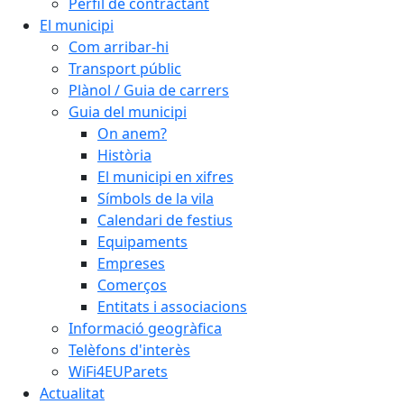
Perfil de contractant
El municipi
Com arribar-hi
Transport públic
Plànol / Guia de carrers
Guia del municipi
On anem?
Història
El municipi en xifres
Símbols de la vila
Calendari de festius
Equipaments
Empreses
Comerços
Entitats i associacions
Informació geogràfica
Telèfons d'interès
WiFi4EUParets
Actualitat