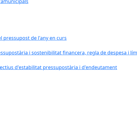
ramunicipals
el pressupost de l'any en curs
essupostària i sostenibilitat financera, regla de despesa i l
ctius d'estabilitat pressupostària i d'endeutament