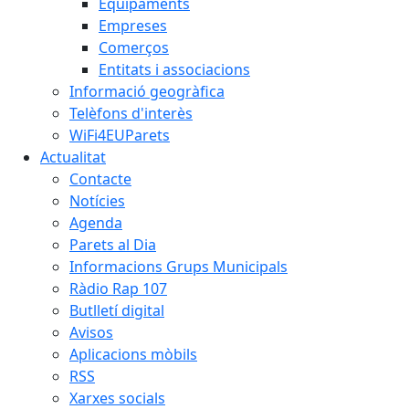
Equipaments
Empreses
Comerços
Entitats i associacions
Informació geogràfica
Telèfons d'interès
WiFi4EUParets
Actualitat
Contacte
Notícies
Agenda
Parets al Dia
Informacions Grups Municipals
Ràdio Rap 107
Butlletí digital
Avisos
Aplicacions mòbils
RSS
Xarxes socials