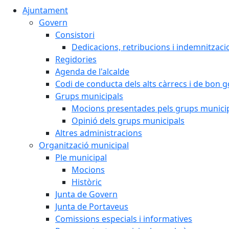
Ajuntament
Govern
Consistori
Dedicacions, retribucions i indemnitzaci
Regidories
Agenda de l'alcalde
Codi de conducta dels alts càrrecs i de bon 
Grups municipals
Mocions presentades pels grups munici
Opinió dels grups municipals
Altres administracions
Organització municipal
Ple municipal
Mocions
Històric
Junta de Govern
Junta de Portaveus
Comissions especials i informatives