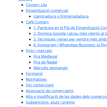
Comerç Lila
Dinamització comercial
Llaminadura o Entremaliadura
Cafè Comerç
1. Participa en el Pla de Dinamització Co
2. Domina Google i atrau més clients al 
3. Tècniques i eines per vendre més amb In
4. Instagram i WhatsApp Business: la fó
Fires i mercats
Fira Medieval
Fira de Nadal
Mercats setmanals
Formació
Normatives
Sóc comerciant
Associació de comerciants
Alta o modificació de les dades dels comerço
Subvencions, ajuts i premis