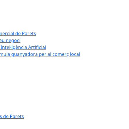
mercial de Parets
teu negoci
tel·ligència Artificial
rmula guanyadora per al comerç local
s de Parets