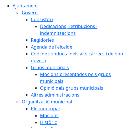
Ajuntament
Govern
Consistori
Dedicacions, retribucions i
indemnitzacions
Regidories
Agenda de l'alcalde
Codi de conducta dels alts càrrecs i de bon
govern
Grups municipals
Mocions presentades pels grups
municipals
Opinió dels grups municipals
Altres administracions
Organització municipal
Ple municipal
Mocions
Històric