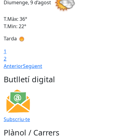
Diumenge, 9 d’agost
D
T.Màx: 36°
T
T.Min: 22°
T
Tarda
T
1
2
Anterior
Següent
Butlletí digital
Subscriu-te
Plànol / Carrers