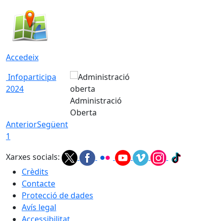
Accedeix
Infoparticipa
2024
Administració
Oberta
Anterior
Següent
1
Xarxes socials:
Crèdits
Contacte
Protecció de dades
Avís legal
Accessibilitat