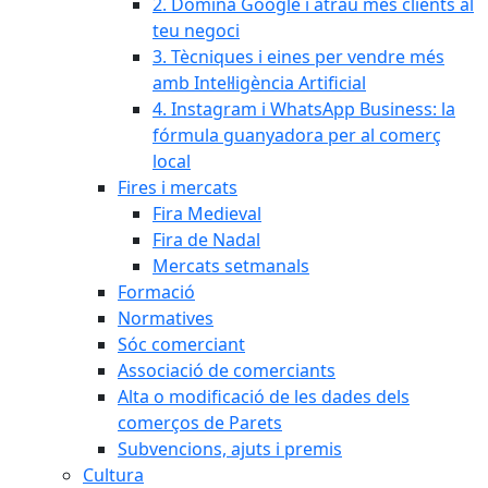
2. Domina Google i atrau més clients al
teu negoci
3. Tècniques i eines per vendre més
amb Intel·ligència Artificial
4. Instagram i WhatsApp Business: la
fórmula guanyadora per al comerç
local
Fires i mercats
Fira Medieval
Fira de Nadal
Mercats setmanals
Formació
Normatives
Sóc comerciant
Associació de comerciants
Alta o modificació de les dades dels
comerços de Parets
Subvencions, ajuts i premis
Cultura