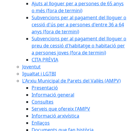
Ajuts al lloguer per a persones de 65 anys
o més (fora de termini)
Subvencions per al pagament del lloguer o
cessió d'ús per a persones d'entre 36 a 64
anys (fora de termini)
Subvencions per al pagament del lloguer o
preu de cessió d'habitatge o habitació per
a persones joves (fora de termini)
CITA PRÈVIA
Joventut
Igualtat i LGTBI
L'Arxiu Municipal de Parets del Vallès (AMPV)
Presentació
Informació general
Consultes
Serveis que ofereix l'AMPV
Informació arxivística
Enllaços
Documents que fan història