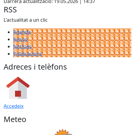
Darrera actualització: 19.05.2026 | 14:37
−
RSS
L'actualitat a un clic
Agenda
Avisos
Notícies
Publicacions
Adreces i telèfons
Accedeix
Meteo