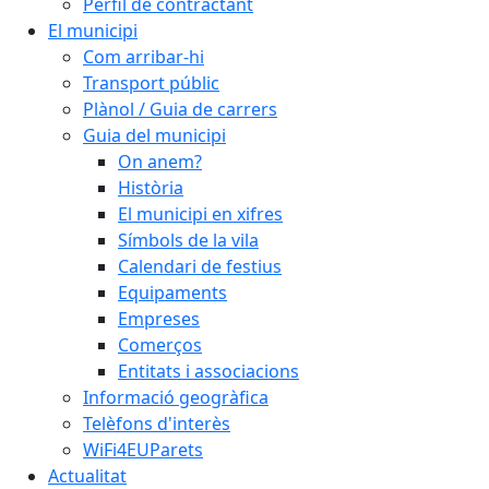
Perfil de contractant
El municipi
Com arribar-hi
Transport públic
Plànol / Guia de carrers
Guia del municipi
On anem?
Història
El municipi en xifres
Símbols de la vila
Calendari de festius
Equipaments
Empreses
Comerços
Entitats i associacions
Informació geogràfica
Telèfons d'interès
WiFi4EUParets
Actualitat