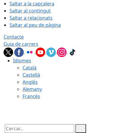
Saltar a la capçalera
Saltar al contingut
Saltar a relacionats
Saltar al peu de pàgina
Contacte
Guia de carrers
Idiomes
Català
Castellà
Anglès
Alemany
Francès
06.08.2026 | 11:15