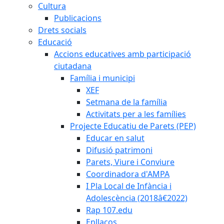
Cultura
Publicacions
Drets socials
Educació
Accions educatives amb participació
ciutadana
Família i municipi
XEF
Setmana de la família
Activitats per a les famílies
Projecte Educatiu de Parets (PEP)
Educar en salut
Difusió patrimoni
Parets, Viure i Conviure
Coordinadora d'AMPA
I Pla Local de Infància i
Adolescència (2018â€2022)
Rap 107.edu
Enllaços