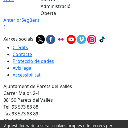
Administració
Oberta
Anterior
Següent
1
Xarxes socials:
Crèdits
Contacte
Protecció de dades
Avís legal
Accessibilitat
Ajuntament de Parets del Vallès
Carrer Major, 2-4
08150 Parets del Vallès
Tel. 93 573 88 88
Fax 93 573 88 89
NIF P0815800H
Aquest lloc web fa servir cookies pròpies i de tercers per