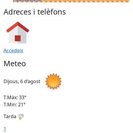
Adreces i telèfons
Accedeix
Meteo
Dijous, 6 d’agost
D
T.Màx: 33°
T
T.Min: 21°
T
Tarda
T
1