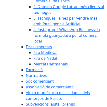
Comercial de Parets
2. Domina Google i atrau més clients al
teu negoci
3. Tècniques i eines per vendre més
amb Intel·ligència Artificial
4. Instagram i WhatsApp Business: la
fórmula guanyadora per al comerç
local
Fires i mercats
Fira Medieval
Fira de Nadal
Mercats setmanals
Formació
Normatives
Sóc comerciant
Associació de comerciants
Alta o modificació de les dades dels
comerços de Parets
Subvencions, ajuts i premis