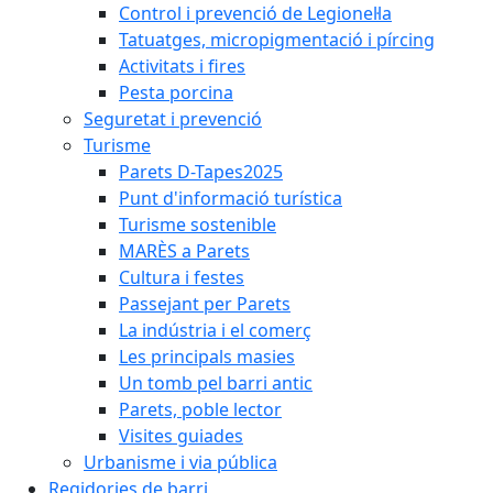
Control i prevenció de Legionel·la
Tatuatges, micropigmentació i pírcing
Activitats i fires
Pesta porcina
Seguretat i prevenció
Turisme
Parets D-Tapes2025
Punt d'informació turística
Turisme sostenible
MARÈS a Parets
Cultura i festes
Passejant per Parets
La indústria i el comerç
Les principals masies
Un tomb pel barri antic
Parets, poble lector
Visites guiades
Urbanisme i via pública
Regidories de barri