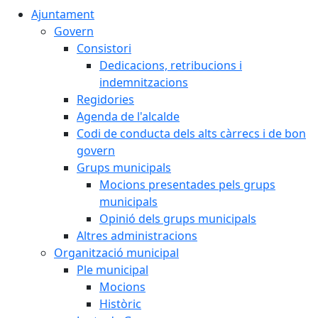
Ajuntament
Govern
Consistori
Dedicacions, retribucions i
indemnitzacions
Regidories
Agenda de l'alcalde
Codi de conducta dels alts càrrecs i de bon
govern
Grups municipals
Mocions presentades pels grups
municipals
Opinió dels grups municipals
Altres administracions
Organització municipal
Ple municipal
Mocions
Històric