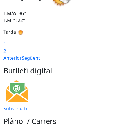
T.Màx: 36°
T
T.Min: 22°
T
Tarda
T
1
2
Anterior
Següent
Butlletí digital
Subscriu-te
Plànol / Carrers