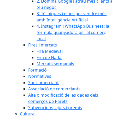
2. Domina Google i atrau més clients al
teu negoci
3. Tècniques i eines per vendre més
amb Intel·ligència Artificial
4. Instagram i WhatsApp Business: la
fórmula guanyadora per al comerç
local
Fires i mercats
Fira Medieval
Fira de Nadal
Mercats setmanals
Formació
Normatives
Sóc comerciant
Associació de comerciants
Alta o modificació de les dades dels
comerços de Parets
Subvencions, ajuts i premis
Cultura