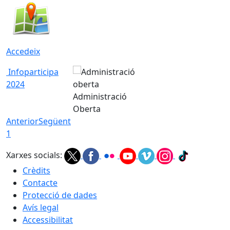
Accedeix
Infoparticipa
2024
Administració
Oberta
Anterior
Següent
1
Xarxes socials:
Crèdits
Contacte
Protecció de dades
Avís legal
Accessibilitat