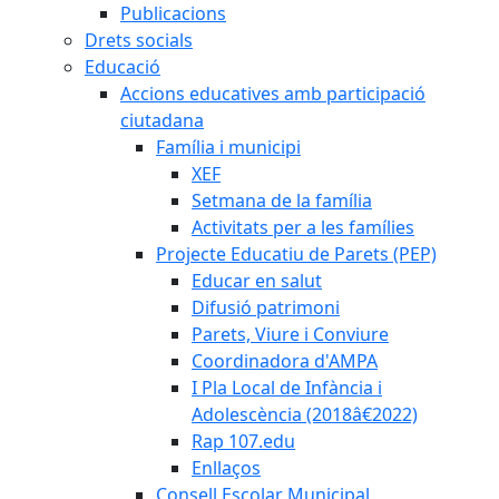
Publicacions
Drets socials
Educació
Accions educatives amb participació
ciutadana
Família i municipi
XEF
Setmana de la família
Activitats per a les famílies
Projecte Educatiu de Parets (PEP)
Educar en salut
Difusió patrimoni
Parets, Viure i Conviure
Coordinadora d'AMPA
I Pla Local de Infància i
Adolescència (2018â€2022)
Rap 107.edu
Enllaços
Consell Escolar Municipal