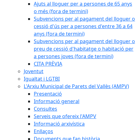
Ajuts al lloguer per a persones de 65 anys
o més (fora de termini)
Subvencions per al pagament del lloguer o
cessió d'ús per a persones d'entre 36 a 64
anys (fora de termini)
Subvencions per al pagament del lloguer o
preu de cessió d'habitatge o habitació per
a persones joves (fora de termini)
CITA PRÈVIA
Joventut
Igualtat i LGTBI
L'Arxiu Municipal de Parets del Vallès (AMPV)
Presentació
Informació general
Consultes
Serveis que ofereix l'AMPV
Informació arxivística
Enllaços
Documents que fan història