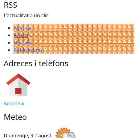
RSS
L'actualitat a un clic
Agenda
Avisos
Notícies
Publicacions
Adreces i telèfons
Accedeix
Meteo
Diumenge, 9 d’agost
D