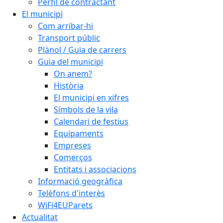
Perfil de contractant
El municipi
Com arribar-hi
Transport públic
Plànol / Guia de carrers
Guia del municipi
On anem?
Història
El municipi en xifres
Símbols de la vila
Calendari de festius
Equipaments
Empreses
Comerços
Entitats i associacions
Informació geogràfica
Telèfons d'interès
WiFi4EUParets
Actualitat