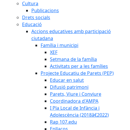
Cultura
Publicacions
Drets socials
Educació
Accions educatives amb participació
ciutadana
Família i municipi
XEF
Setmana de la família
Activitats per a les famílies
Projecte Educatiu de Parets (PEP)
Educar en salut
Difusió patrimoni
Parets, Viure i Conviure
Coordinadora d'AMPA
I Pla Local de Infància i
Adolescència (2018â€2022)
Rap 107.edu
Enllaços