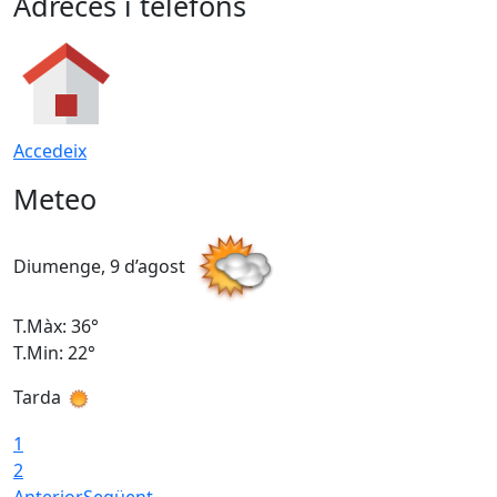
Adreces i telèfons
Accedeix
Meteo
Diumenge, 9 d’agost
D
T.Màx: 36°
T
T.Min: 22°
T
Tarda
T
1
2
Anterior
Següent