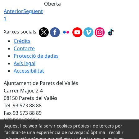
Oberta
Anterior
Següent
1
Xarxes socials:
Crèdits
Contacte
Protecció de dades
Avís legal
Accessibilitat
Ajuntament de Parets del Vallès
Carrer Major, 2-4
08150 Parets del Vallès
Tel. 93 573 88 88
Fax 93 573 88 89
NIF P0815800H
Aquest lloc web fa servir cookies pròpies i de tercers per
Amb la col·laboració de:
facilitar-te una experiència de navegació òptima i recollir
informació anònima per millorar i adaptar-nos a les teves