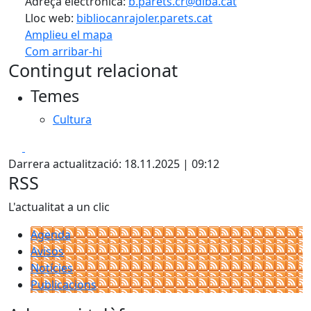
Adreça electrònica:
b.parets.cr@diba.cat
Lloc web:
bibliocanrajoler.parets.cat
Amplieu el mapa
Com arribar-hi
Leaflet
| ©
OpenStreetMap
contributors
Contingut relacionat
+
Temes
−
Cultura
Facebook
X
Darrera actualització: 18.11.2025 | 09:12
RSS
L'actualitat a un clic
Agenda
Avisos
Notícies
Publicacions