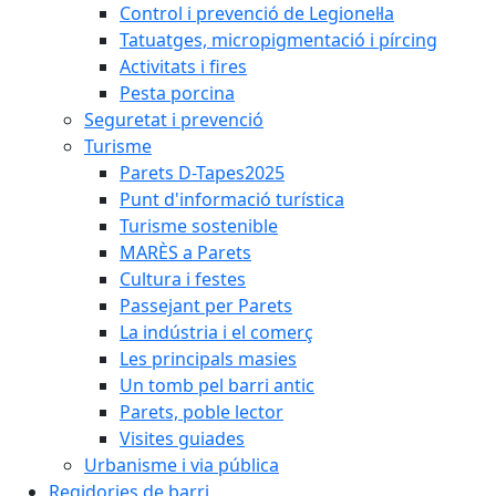
Control i prevenció de Legionel·la
Tatuatges, micropigmentació i pírcing
Activitats i fires
Pesta porcina
Seguretat i prevenció
Turisme
Parets D-Tapes2025
Punt d'informació turística
Turisme sostenible
MARÈS a Parets
Cultura i festes
Passejant per Parets
La indústria i el comerç
Les principals masies
Un tomb pel barri antic
Parets, poble lector
Visites guiades
Urbanisme i via pública
Regidories de barri