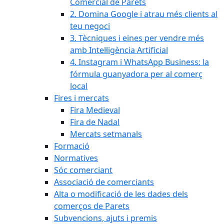
Comercial de Parets
2. Domina Google i atrau més clients al
teu negoci
3. Tècniques i eines per vendre més
amb Intel·ligència Artificial
4. Instagram i WhatsApp Business: la
fórmula guanyadora per al comerç
local
Fires i mercats
Fira Medieval
Fira de Nadal
Mercats setmanals
Formació
Normatives
Sóc comerciant
Associació de comerciants
Alta o modificació de les dades dels
comerços de Parets
Subvencions, ajuts i premis