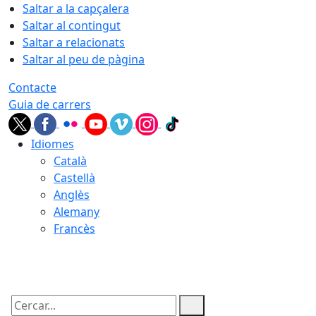
Saltar a la capçalera
Saltar al contingut
Saltar a relacionats
Saltar al peu de pàgina
Contacte
Guia de carrers
Idiomes
Català
Castellà
Anglès
Alemany
Francès
09.08.2026 | 10:14