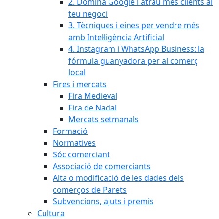
2. Domina Google i atrau més clients al
teu negoci
3. Tècniques i eines per vendre més
amb Intel·ligència Artificial
4. Instagram i WhatsApp Business: la
fórmula guanyadora per al comerç
local
Fires i mercats
Fira Medieval
Fira de Nadal
Mercats setmanals
Formació
Normatives
Sóc comerciant
Associació de comerciants
Alta o modificació de les dades dels
comerços de Parets
Subvencions, ajuts i premis
Cultura