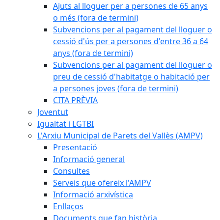
Ajuts al lloguer per a persones de 65 anys
o més (fora de termini)
Subvencions per al pagament del lloguer o
cessió d'ús per a persones d'entre 36 a 64
anys (fora de termini)
Subvencions per al pagament del lloguer o
preu de cessió d'habitatge o habitació per
a persones joves (fora de termini)
CITA PRÈVIA
Joventut
Igualtat i LGTBI
L'Arxiu Municipal de Parets del Vallès (AMPV)
Presentació
Informació general
Consultes
Serveis que ofereix l'AMPV
Informació arxivística
Enllaços
Documents que fan història