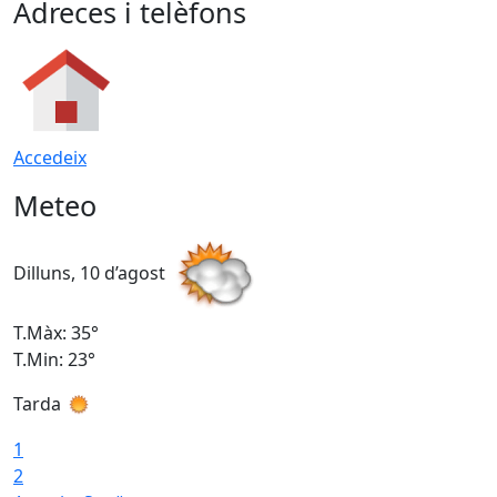
Adreces i telèfons
Accedeix
Meteo
Dilluns, 10 d’agost
D
T.Màx: 35°
T
T.Min: 23°
T
Tarda
T
1
2