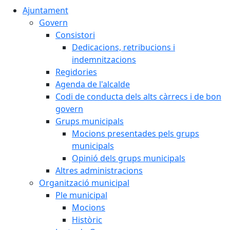
Ajuntament
Govern
Consistori
Dedicacions, retribucions i
indemnitzacions
Regidories
Agenda de l'alcalde
Codi de conducta dels alts càrrecs i de bon
govern
Grups municipals
Mocions presentades pels grups
municipals
Opinió dels grups municipals
Altres administracions
Organització municipal
Ple municipal
Mocions
Històric