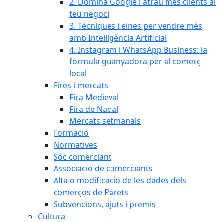
2. Domina Google i atrau més clients al
teu negoci
3. Tècniques i eines per vendre més
amb Intel·ligència Artificial
4. Instagram i WhatsApp Business: la
fórmula guanyadora per al comerç
local
Fires i mercats
Fira Medieval
Fira de Nadal
Mercats setmanals
Formació
Normatives
Sóc comerciant
Associació de comerciants
Alta o modificació de les dades dels
comerços de Parets
Subvencions, ajuts i premis
Cultura