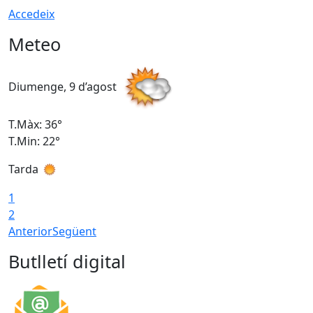
Accedeix
Meteo
Diumenge, 9 d’agost
D
T.Màx: 36°
T
T.Min: 22°
T
Tarda
T
1
2
Anterior
Següent
Butlletí digital