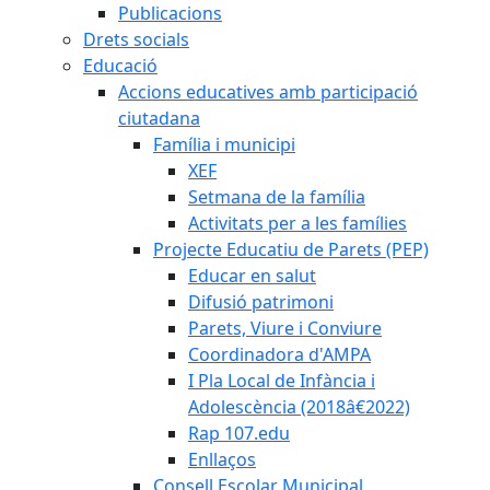
Publicacions
Drets socials
Educació
Accions educatives amb participació
ciutadana
Família i municipi
XEF
Setmana de la família
Activitats per a les famílies
Projecte Educatiu de Parets (PEP)
Educar en salut
Difusió patrimoni
Parets, Viure i Conviure
Coordinadora d'AMPA
I Pla Local de Infància i
Adolescència (2018â€2022)
Rap 107.edu
Enllaços
Consell Escolar Municipal