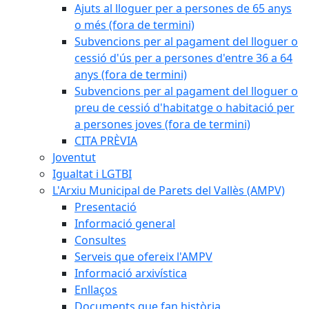
Ajuts al lloguer per a persones de 65 anys
o més (fora de termini)
Subvencions per al pagament del lloguer o
cessió d'ús per a persones d'entre 36 a 64
anys (fora de termini)
Subvencions per al pagament del lloguer o
preu de cessió d'habitatge o habitació per
a persones joves (fora de termini)
CITA PRÈVIA
Joventut
Igualtat i LGTBI
L'Arxiu Municipal de Parets del Vallès (AMPV)
Presentació
Informació general
Consultes
Serveis que ofereix l'AMPV
Informació arxivística
Enllaços
Documents que fan història