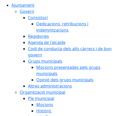
Ajuntament
Govern
Consistori
Dedicacions, retribucions i
indemnitzacions
Regidories
Agenda de l'alcalde
Codi de conducta dels alts càrrecs i de bon
govern
Grups municipals
Mocions presentades pels grups
municipals
Opinió dels grups municipals
Altres administracions
Organització municipal
Ple municipal
Mocions
Històric