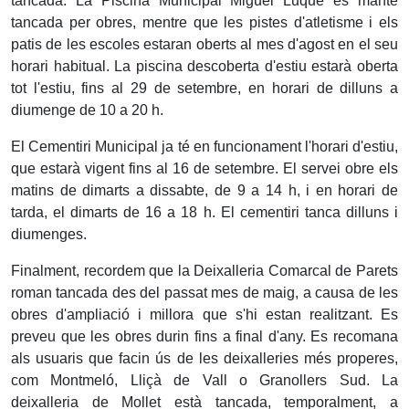
tancada. La Piscina Municipal Miguel Luque es manté
tancada per obres, mentre que les pistes d'atletisme i els
patis de les escoles estaran oberts al mes d'agost en el seu
horari habitual. La piscina descoberta d'estiu estarà oberta
tot l'estiu, fins al 29 de setembre, en horari de dilluns a
diumenge de 10 a 20 h.
El Cementiri Municipal ja té en funcionament l'horari d'estiu,
que estarà vigent fins al 16 de setembre. El servei obre els
matins de dimarts a dissabte, de 9 a 14 h, i en horari de
tarda, el dimarts de 16 a 18 h. El cementiri tanca dilluns i
diumenges.
Finalment, recordem que la Deixalleria Comarcal de Parets
roman tancada des del passat mes de maig, a causa de les
obres d'ampliació i millora que s'hi estan realitzant. Es
preveu que les obres durin fins a final d'any. Es recomana
als usuaris que facin ús de les deixalleries més properes,
com Montmeló, Lliçà de Vall o Granollers Sud. La
deixalleria de Mollet està tancada, temporalment, a