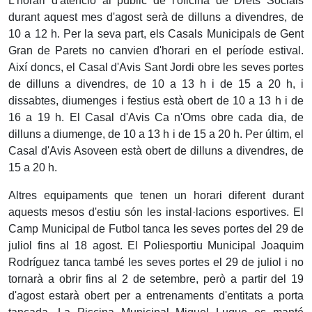
L'horari d'atenció al públic de l'oficina de Drets Socials
durant aquest mes d'agost serà de dilluns a divendres, de
10 a 12 h. Per la seva part, els Casals Municipals de Gent
Gran de Parets no canvien d'horari en el període estival.
Així doncs, el Casal d'Avis Sant Jordi obre les seves portes
de dilluns a divendres, de 10 a 13 h i de 15 a 20 h, i
dissabtes, diumenges i festius està obert de 10 a 13 h i de
16 a 19 h. El Casal d'Avis Ca n'Oms obre cada dia, de
dilluns a diumenge, de 10 a 13 h i de 15 a 20 h. Per últim, el
Casal d'Avis Asoveen està obert de dilluns a divendres, de
15 a 20 h.
Altres equipaments que tenen un horari diferent durant
aquests mesos d'estiu són les instal·lacions esportives. El
Camp Municipal de Futbol tanca les seves portes del 29 de
juliol fins al 18 agost. El Poliesportiu Municipal Joaquim
Rodríguez tanca també les seves portes el 29 de juliol i no
tornarà a obrir fins al 2 de setembre, però a partir del 19
d'agost estarà obert per a entrenaments d'entitats a porta