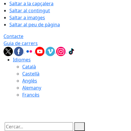
Saltar a la capçalera
Saltar al contingut
Saltar a imatges
Saltar al peu de pàgina
Contacte
Guia de carrers
Idiomes
Català
Castellà
Anglès
Alemany
Francès
06.08.2026 | 23:08