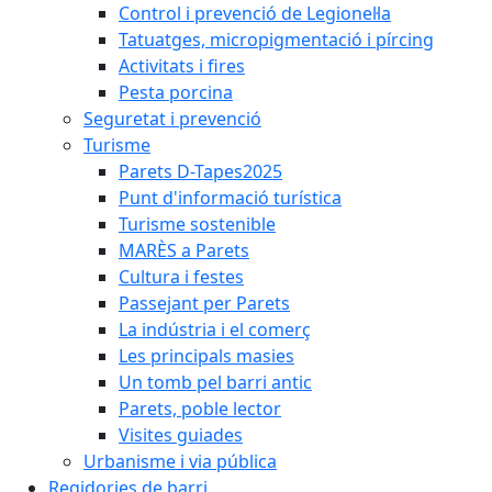
Control i prevenció de Legionel·la
Tatuatges, micropigmentació i pírcing
Activitats i fires
Pesta porcina
Seguretat i prevenció
Turisme
Parets D-Tapes2025
Punt d'informació turística
Turisme sostenible
MARÈS a Parets
Cultura i festes
Passejant per Parets
La indústria i el comerç
Les principals masies
Un tomb pel barri antic
Parets, poble lector
Visites guiades
Urbanisme i via pública
Regidories de barri