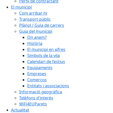
Perfil de contractant
El municipi
Com arribar-hi
Transport públic
Plànol / Guia de carrers
Guia del municipi
On anem?
Història
El municipi en xifres
Símbols de la vila
Calendari de festius
Equipaments
Empreses
Comerços
Entitats i associacions
Informació geogràfica
Telèfons d'interès
WiFi4EUParets
Actualitat