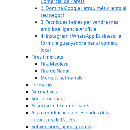
Comercial de Parets
2. Domina Google i atrau més clients al
teu negoci
3. Tècniques i eines per vendre més
amb Intel·ligència Artificial
4. Instagram i WhatsApp Business: la
fórmula guanyadora per al comerç
local
Fires i mercats
Fira Medieval
Fira de Nadal
Mercats setmanals
Formació
Normatives
Sóc comerciant
Associació de comerciants
Alta o modificació de les dades dels
comerços de Parets
Subvencions, ajuts i premis