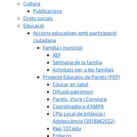
Cultura
Publicacions
Drets socials
Educació
Accions educatives amb participació
ciutadana
Família i municipi
XEF
Setmana de la família
Activitats per a les famílies
Projecte Educatiu de Parets (PEP)
Educar en salut
Difusió patrimoni
Parets, Viure i Conviure
Coordinadora d'AMPA
I Pla Local de Infància i
Adolescència (2018â€2022)
Rap 107.edu
Enllaços