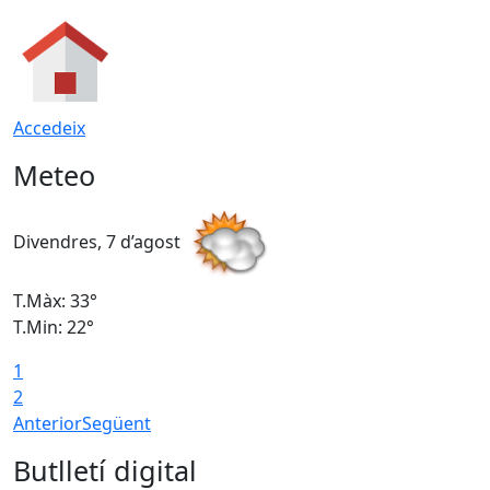
Accedeix
Meteo
Divendres, 7 d’agost
D
T.Màx: 33°
T
T.Min: 22°
T
1
2
Anterior
Següent
Butlletí digital