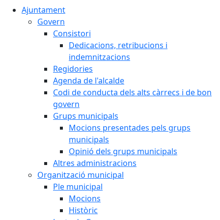
Ajuntament
Govern
Consistori
Dedicacions, retribucions i
indemnitzacions
Regidories
Agenda de l'alcalde
Codi de conducta dels alts càrrecs i de bon
govern
Grups municipals
Mocions presentades pels grups
municipals
Opinió dels grups municipals
Altres administracions
Organització municipal
Ple municipal
Mocions
Històric