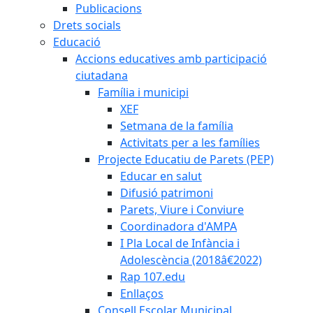
Publicacions
Drets socials
Educació
Accions educatives amb participació
ciutadana
Família i municipi
XEF
Setmana de la família
Activitats per a les famílies
Projecte Educatiu de Parets (PEP)
Educar en salut
Difusió patrimoni
Parets, Viure i Conviure
Coordinadora d'AMPA
I Pla Local de Infància i
Adolescència (2018â€2022)
Rap 107.edu
Enllaços
Consell Escolar Municipal