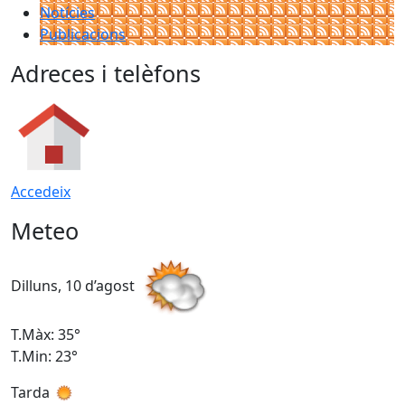
Notícies
Publicacions
Adreces i telèfons
Accedeix
Meteo
Dilluns, 10 d’agost
D
T.Màx: 35°
T
T.Min: 23°
T
Tarda
T