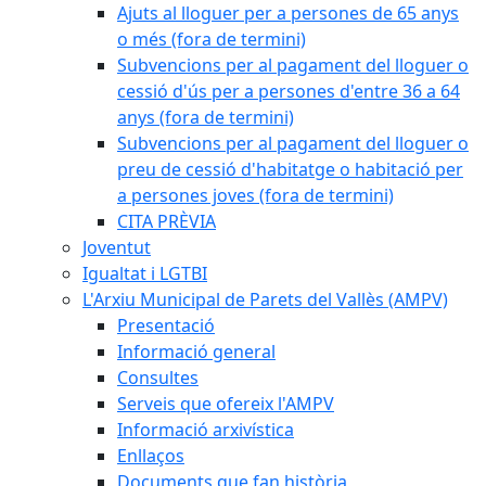
Ajuts al lloguer per a persones de 65 anys
o més (fora de termini)
Subvencions per al pagament del lloguer o
cessió d'ús per a persones d'entre 36 a 64
anys (fora de termini)
Subvencions per al pagament del lloguer o
preu de cessió d'habitatge o habitació per
a persones joves (fora de termini)
CITA PRÈVIA
Joventut
Igualtat i LGTBI
L'Arxiu Municipal de Parets del Vallès (AMPV)
Presentació
Informació general
Consultes
Serveis que ofereix l'AMPV
Informació arxivística
Enllaços
Documents que fan història