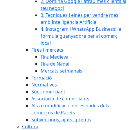
2. Domina Google i atrau més clients al
teu negoci
3. Tècniques i eines per vendre més
amb Intel·ligència Artificial
4. Instagram i WhatsApp Business: la
fórmula guanyadora per al comerç
local
Fires i mercats
Fira Medieval
Fira de Nadal
Mercats setmanals
Formació
Normatives
Sóc comerciant
Associació de comerciants
Alta o modificació de les dades dels
comerços de Parets
Subvencions, ajuts i premis
Cultura