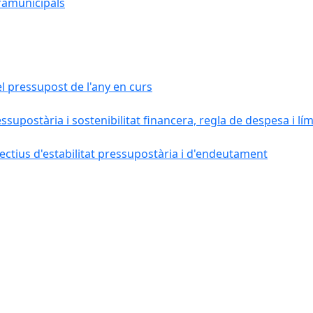
ramunicipals
el pressupost de l'any en curs
essupostària i sostenibilitat financera, regla de despesa i l
ctius d'estabilitat pressupostària i d'endeutament