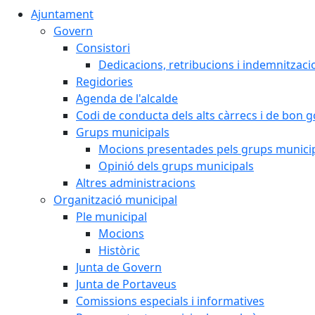
Ajuntament
Govern
Consistori
Dedicacions, retribucions i indemnitzaci
Regidories
Agenda de l'alcalde
Codi de conducta dels alts càrrecs i de bon 
Grups municipals
Mocions presentades pels grups munici
Opinió dels grups municipals
Altres administracions
Organització municipal
Ple municipal
Mocions
Històric
Junta de Govern
Junta de Portaveus
Comissions especials i informatives