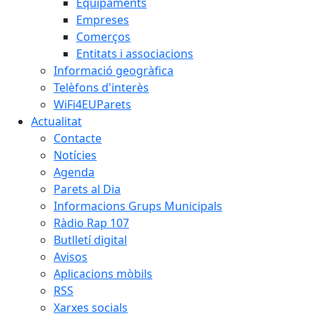
Equipaments
Empreses
Comerços
Entitats i associacions
Informació geogràfica
Telèfons d'interès
WiFi4EUParets
Actualitat
Contacte
Notícies
Agenda
Parets al Dia
Informacions Grups Municipals
Ràdio Rap 107
Butlletí digital
Avisos
Aplicacions mòbils
RSS
Xarxes socials