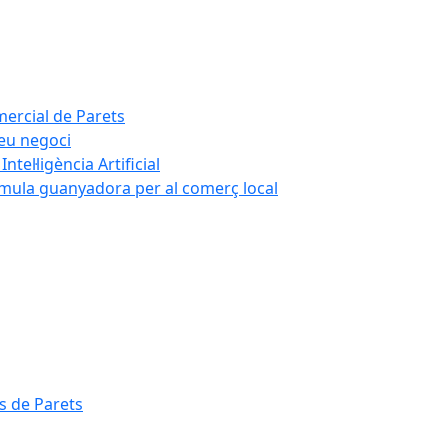
mercial de Parets
teu negoci
tel·ligència Artificial
rmula guanyadora per al comerç local
s de Parets