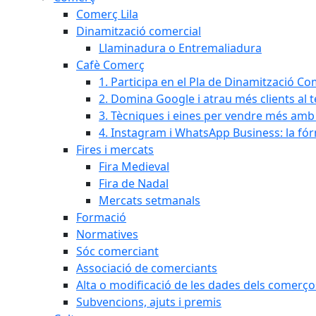
Comerç Lila
Dinamització comercial
Llaminadura o Entremaliadura
Cafè Comerç
1. Participa en el Pla de Dinamització Co
2. Domina Google i atrau més clients al 
3. Tècniques i eines per vendre més amb In
4. Instagram i WhatsApp Business: la fó
Fires i mercats
Fira Medieval
Fira de Nadal
Mercats setmanals
Formació
Normatives
Sóc comerciant
Associació de comerciants
Alta o modificació de les dades dels comerço
Subvencions, ajuts i premis