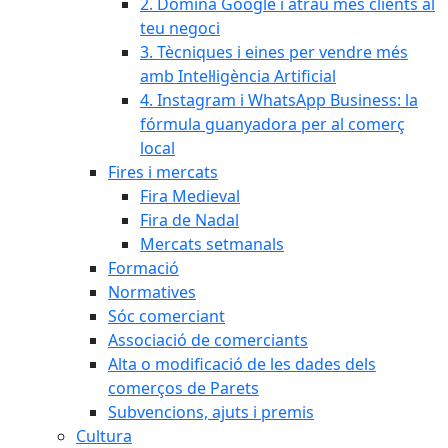
2. Domina Google i atrau més clients al
teu negoci
3. Tècniques i eines per vendre més
amb Intel·ligència Artificial
4. Instagram i WhatsApp Business: la
fórmula guanyadora per al comerç
local
Fires i mercats
Fira Medieval
Fira de Nadal
Mercats setmanals
Formació
Normatives
Sóc comerciant
Associació de comerciants
Alta o modificació de les dades dels
comerços de Parets
Subvencions, ajuts i premis
Cultura