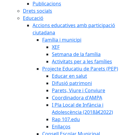
Publicacions
Drets socials
Educació
Accions educatives amb participació
ciutadana
Família i municipi
XEF
Setmana de la família
Activitats per a les famílies
Projecte Educatiu de Parets (PEP)
Educar en salut
Difusió patrimoni
Parets, Viure i Conviure
Coordinadora d'AMPA
I Pla Local de Infància i
Adolescència (2018â€2022)
Rap 107.edu
Enllaços
Consell Escolar Municipal