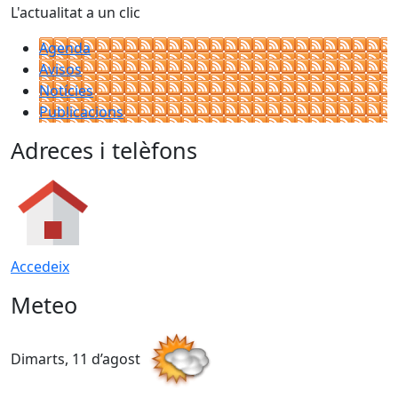
L'actualitat a un clic
Agenda
Avisos
Notícies
Publicacions
Adreces i telèfons
Accedeix
Meteo
Dimarts, 11 d’agost
D