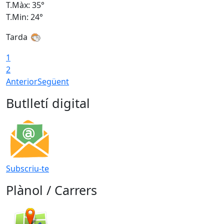
T.Màx: 35°
T
T.Min: 24°
T
Tarda
T
1
2
Anterior
Següent
Butlletí digital
Subscriu-te
Plànol / Carrers