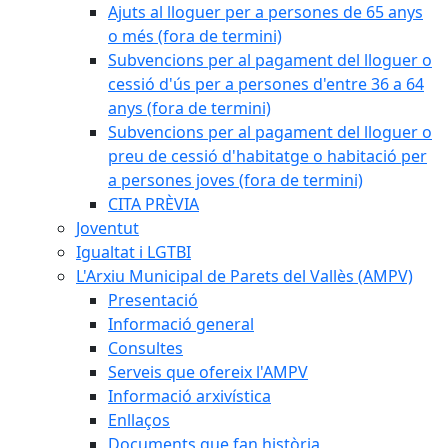
Ajuts al lloguer per a persones de 65 anys
o més (fora de termini)
Subvencions per al pagament del lloguer o
cessió d'ús per a persones d'entre 36 a 64
anys (fora de termini)
Subvencions per al pagament del lloguer o
preu de cessió d'habitatge o habitació per
a persones joves (fora de termini)
CITA PRÈVIA
Joventut
Igualtat i LGTBI
L'Arxiu Municipal de Parets del Vallès (AMPV)
Presentació
Informació general
Consultes
Serveis que ofereix l'AMPV
Informació arxivística
Enllaços
Documents que fan història