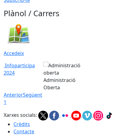
Plànol / Carrers
Accedeix
Infoparticipa
2024
Administració
Oberta
Anterior
Següent
1
Xarxes socials:
Crèdits
Contacte