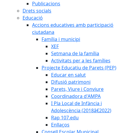
Publicacions
Drets socials
Educació
Accions educatives amb participació
ciutadana
Família i municipi
XEF
Setmana de la família
Activitats per a les famílies
Projecte Educatiu de Parets (PEP)
Educar en salut
Difusió patrimoni
Parets, Viure i Conviure
Coordinadora d'AMPA
I Pla Local de Infància i
Adolescència (2018â€2022)
Rap 107.edu
Enllaços
Consell Escolar Municipal