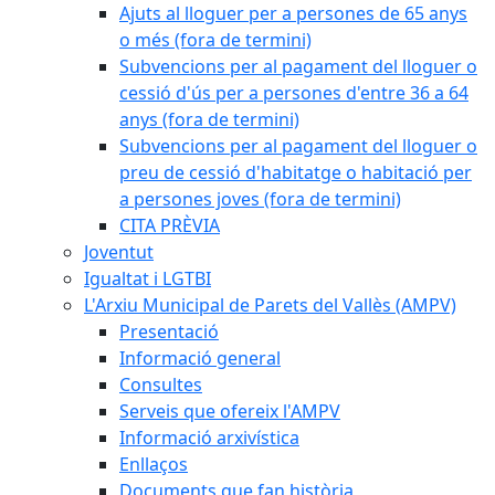
Ajuts al lloguer per a persones de 65 anys
o més (fora de termini)
Subvencions per al pagament del lloguer o
cessió d'ús per a persones d'entre 36 a 64
anys (fora de termini)
Subvencions per al pagament del lloguer o
preu de cessió d'habitatge o habitació per
a persones joves (fora de termini)
CITA PRÈVIA
Joventut
Igualtat i LGTBI
L'Arxiu Municipal de Parets del Vallès (AMPV)
Presentació
Informació general
Consultes
Serveis que ofereix l'AMPV
Informació arxivística
Enllaços
Documents que fan història