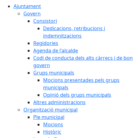
Ajuntament
Govern
Consistori
Dedicacions, retribucions i
indemnitzacions
Regidories
Agenda de l'alcalde
Codi de conducta dels alts càrrecs i de bon
govern
Grups municipals
Mocions presentades pels grups
municipals
Opinió dels grups municipals
Altres administracions
Organització municipal
Ple municipal
Mocions
Històric