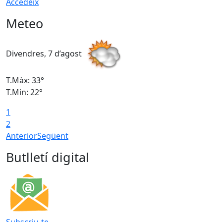
Accedeix
Meteo
Divendres, 7 d’agost
D
T.Màx: 33°
T
T.Min: 22°
T
1
2
Anterior
Següent
Butlletí digital
Subscriu-te