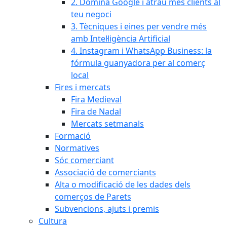
2. Domina Google i atrau més clients al
teu negoci
3. Tècniques i eines per vendre més
amb Intel·ligència Artificial
4. Instagram i WhatsApp Business: la
fórmula guanyadora per al comerç
local
Fires i mercats
Fira Medieval
Fira de Nadal
Mercats setmanals
Formació
Normatives
Sóc comerciant
Associació de comerciants
Alta o modificació de les dades dels
comerços de Parets
Subvencions, ajuts i premis
Cultura