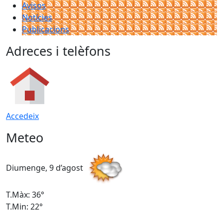
Avisos
Notícies
Publicacions
Adreces i telèfons
Accedeix
Meteo
Diumenge, 9 d’agost
D
T.Màx: 36°
T
T.Min: 22°
T