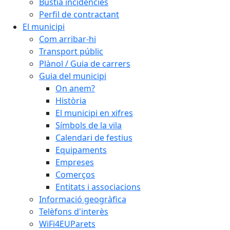
Bústia incidències
Perfil de contractant
El municipi
Com arribar-hi
Transport públic
Plànol / Guia de carrers
Guia del municipi
On anem?
Història
El municipi en xifres
Símbols de la vila
Calendari de festius
Equipaments
Empreses
Comerços
Entitats i associacions
Informació geogràfica
Telèfons d'interès
WiFi4EUParets