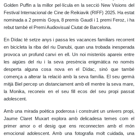
Golden Puffin a la millor pel·lícula en la secció New Visions del
Festival Internacional de Cine de Reikiavik (RIFF) 2025. Ha estat
nominada a 2 premis Goya, 8 premis Gaudí i 1 premi Feroz, i ha
rebut també el Premi Audiovisual Ciutat de Barcelona.
En Dídac té setze anys i passa les vacances familiars recorrent
en bicicleta la riba del riu Danubi, quan una trobada inesperada
provoca un profund canvi en ell. Un noi misteriós apareix entre
les aigües del riu i la seva presència enigmàtica no només
desperta alguna cosa nova en el Dídac, sinó que també
comença a alterar la relació amb la seva família. El seu germà
mitjà Biel percep un distanciament amb ell mentre la seva mare,
la Monika, reconeix en el seu fill ecos del seu propi passat
adolescent.
Amb una mirada poètica poderosa i construint un univers propi,
Jaume Claret Muxart explora amb delicadesa temes com el
primer amor o el desig que ens reconnecten amb el món
emocional adolescent. Amb una fotografia molt cuidada, una