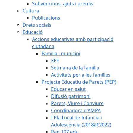
Subvencions, ajuts i premis
Cultura
Publicacions
Drets socials
Educació
Accions educatives amb participació
ciutadana
Família i municipi
XEF
Setmana de la família
Activitats per a les famílies
Projecte Educatiu de Parets (PEP)
Educar en salut
Difusió patrimoni
Parets, Viure i Conviure
Coordinadora d'AMPA
I Pla Local de Infància i
Adolescència (2018â€2022)
Rap 107.edu