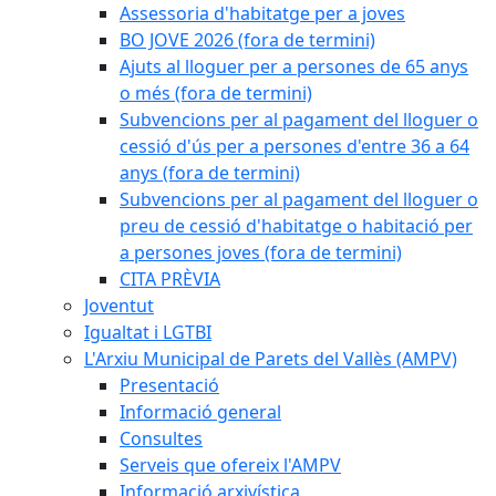
Assessoria d'habitatge per a joves
BO JOVE 2026 (fora de termini)
Ajuts al lloguer per a persones de 65 anys
o més (fora de termini)
Subvencions per al pagament del lloguer o
cessió d'ús per a persones d'entre 36 a 64
anys (fora de termini)
Subvencions per al pagament del lloguer o
preu de cessió d'habitatge o habitació per
a persones joves (fora de termini)
CITA PRÈVIA
Joventut
Igualtat i LGTBI
L'Arxiu Municipal de Parets del Vallès (AMPV)
Presentació
Informació general
Consultes
Serveis que ofereix l'AMPV
Informació arxivística