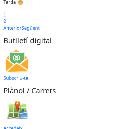
Tarda
T
1
2
Anterior
Següent
Butlletí digital
Subscriu-te
Plànol / Carrers
Accedeix