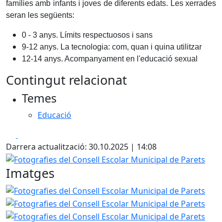
famílies amb infants i joves de diferents edats. Les xerrades
seran les següents:
0 - 3 anys. Límits respectuosos i sans
9-12 anys. La tecnologia: com, quan i quina utilitzar
12-14 anys. Acompanyament en l'educació sexual
Contingut relacionat
Temes
Educació
Facebook
X
Darrera actualització: 30.10.2025 | 14:08
Fotografies del Consell Escolar Municipal de Parets
Imatges
Fotografies del Consell Escolar Municipal de Parets
Foto
Foto
Foto