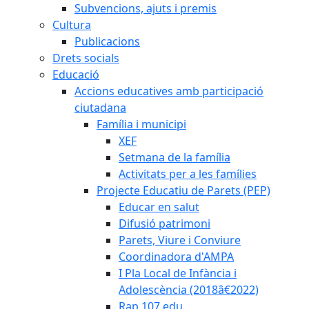
Subvencions, ajuts i premis
Cultura
Publicacions
Drets socials
Educació
Accions educatives amb participació
ciutadana
Família i municipi
XEF
Setmana de la família
Activitats per a les famílies
Projecte Educatiu de Parets (PEP)
Educar en salut
Difusió patrimoni
Parets, Viure i Conviure
Coordinadora d'AMPA
I Pla Local de Infància i
Adolescència (2018â€2022)
Rap 107.edu