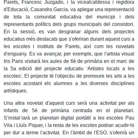
Parets, Francesc Juzgado, i la vicealcaldessa i regidora
d'Educació, Casandra Garcia, va aplegar una representació
de tota la comunitat educativa del municipi i dels
representants polítics dels grups municipals del consistori.
En la sessió, es van desgranar alguns dels projectes
educatius més destacats que s'oferiran durant aquest curs a
les escoles i instituts de Parets, així com les novetats
d'enguany. Es va avançar, per exemple, que l'artista visual
Iris Paris visitarà les aules de 6è de primària en el marc de
la 5a edició del projecte educatiu ‘Artistes locals a les
escoles'. El projecte té l'objectiu de promoure les arts a les
escoles acostant els alumnes a les diverses disciplines
artístiques.
Una altra novetat d'aquest curs serà una activitat per als
infants de 5è de primària centrada en el planetari.
S’instal·larà un planetari digital portàtil a les escoles Pau
Vila i Lluís Piquer, i la resta de les escoles podran acudir-hi
per dur a terme l'activitat. En l'àmbit de l'ESO, s'oferirà un