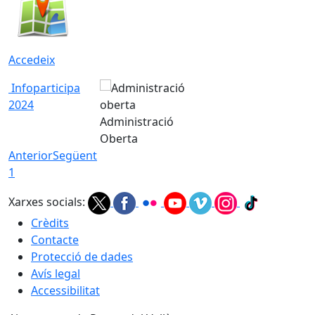
Accedeix
Infoparticipa
2024
Administració
Oberta
Anterior
Següent
1
Xarxes socials:
Crèdits
Contacte
Protecció de dades
Avís legal
Accessibilitat