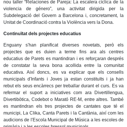
nou taller “Relaciones de Pareja: La escalera cíclica de la
violencia de género”, una activitat dirigida per la
Subdelegació del Govern a Barcelona i, concretament, la
Unitat de Coordinació contra la Violència vers la Dona.
Continuïtat dels projectes educatius
Enguany s'han planificat diverses novetats, però els
projectes que es duien a terme fins ara als centres
educatius de Parets es mantindran i es reforçaran després
de constatar la seva bona acollida entre la comunitat
educativa. Així doncs, es va explicar que els consells
municipals d'Infants i Joves ja estan constituïts i ja han
rebut els seus encàrrecs per treballar durant el curs. Es va
refermar el suport a iniciatives com ara Divertillengua,
Divertibòtica, Codebot o Marató RE-M, entre altres. També
es mantindran els tres projectes de cantates que té el
municipi, La Clika, Canta Parets i la Cantània, així com les
audicions de l'Escola Municipal de Música a les escoles de
primària i a les escoles bressol municipals.