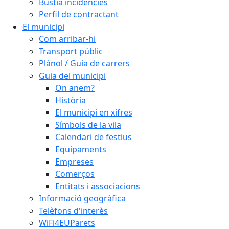
Bústia incidències
Perfil de contractant
El municipi
Com arribar-hi
Transport públic
Plànol / Guia de carrers
Guia del municipi
On anem?
Història
El municipi en xifres
Símbols de la vila
Calendari de festius
Equipaments
Empreses
Comerços
Entitats i associacions
Informació geogràfica
Telèfons d'interès
WiFi4EUParets