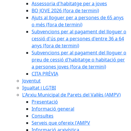
Assessoria d'habitatge per a joves
BO JOVE 2026 (fora de termini)
Ajuts al lloguer per a persones de 65 anys
o més (fora de termini)
Subvencions per al pagament del lloguer o
cessió d'ús per a persones d'entre 36 a 64
anys (fora de termini)
Subvencions per al pagament del lloguer o
preu de cessió d'habitatge o habitació per
a persones joves (fora de termini)
CITA PRÈVIA
Joventut
Igualtat i LGTBI
L'Arxiu Municipal de Parets del Vallès (AMPV)
Presentació
Informació general
Consultes
Serveis que ofereix l'AMPV
Informació arxivística