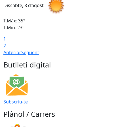
Dissabte, 8 d’agost
D
T.Màx: 35°
T
T.Min: 23°
T
1
2
Anterior
Següent
Butlletí digital
Subscriu-te
Plànol / Carrers