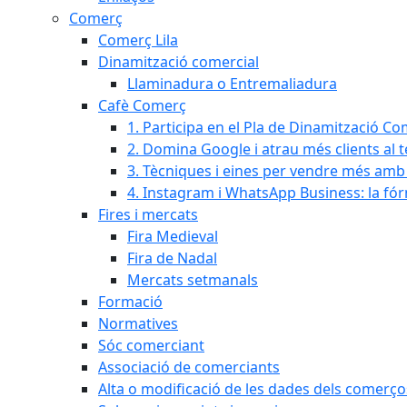
Comerç
Comerç Lila
Dinamització comercial
Llaminadura o Entremaliadura
Cafè Comerç
1. Participa en el Pla de Dinamització Co
2. Domina Google i atrau més clients al 
3. Tècniques i eines per vendre més amb In
4. Instagram i WhatsApp Business: la fó
Fires i mercats
Fira Medieval
Fira de Nadal
Mercats setmanals
Formació
Normatives
Sóc comerciant
Associació de comerciants
Alta o modificació de les dades dels comerço