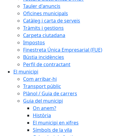
Tauler d'anuncis
Oficines municipals
Catàleg i carta de serveis
Tràmits i gestions
Carpeta ciutadana
Impostos
Finestreta Única Empresarial (FUE)
Bústia incidències
Perfil de contractant
El municipi
Com arribar-hi
Transport públic
Plànol / Guia de carrers
Guia del municipi
On anem?
Història
El municipi en xifres
Símbols de la vila