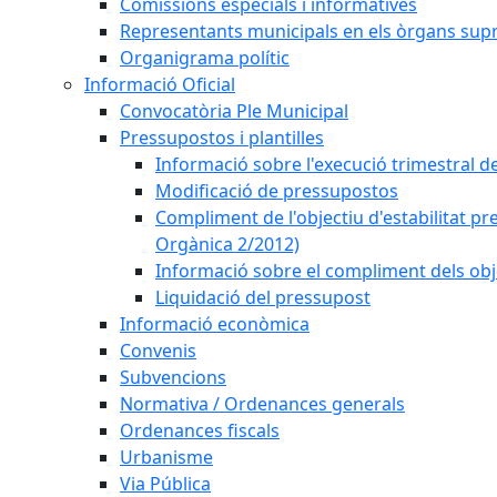
Comissions especials i informatives
Representants municipals en els òrgans sup
Organigrama polític
Informació Oficial
Convocatòria Ple Municipal
Pressupostos i plantilles
Informació sobre l'execució trimestral d
Modificació de pressupostos
Compliment de l'objectiu d'estabilitat pr
Orgànica 2/2012)
Informació sobre el compliment dels obje
Liquidació del pressupost
Informació econòmica
Convenis
Subvencions
Normativa / Ordenances generals
Ordenances fiscals
Urbanisme
Via Pública