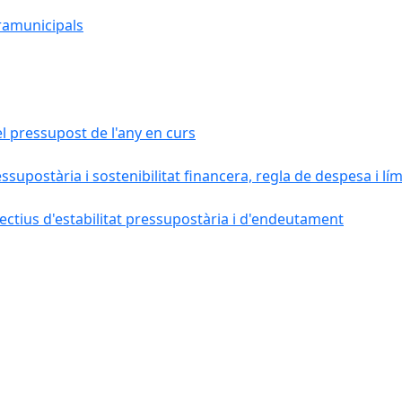
ramunicipals
el pressupost de l'any en curs
essupostària i sostenibilitat financera, regla de despesa i l
ctius d'estabilitat pressupostària i d'endeutament