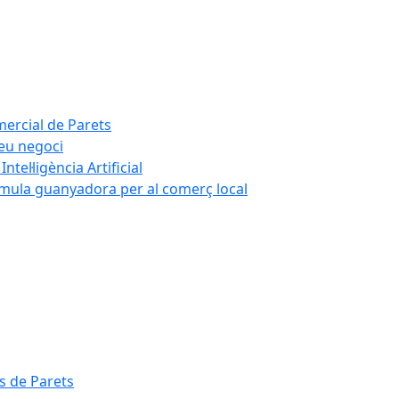
mercial de Parets
teu negoci
tel·ligència Artificial
rmula guanyadora per al comerç local
s de Parets