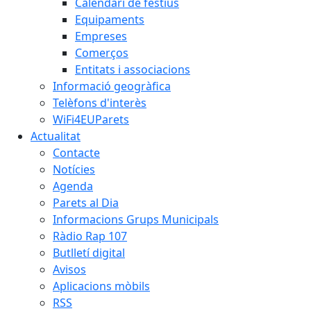
Calendari de festius
Equipaments
Empreses
Comerços
Entitats i associacions
Informació geogràfica
Telèfons d'interès
WiFi4EUParets
Actualitat
Contacte
Notícies
Agenda
Parets al Dia
Informacions Grups Municipals
Ràdio Rap 107
Butlletí digital
Avisos
Aplicacions mòbils
RSS