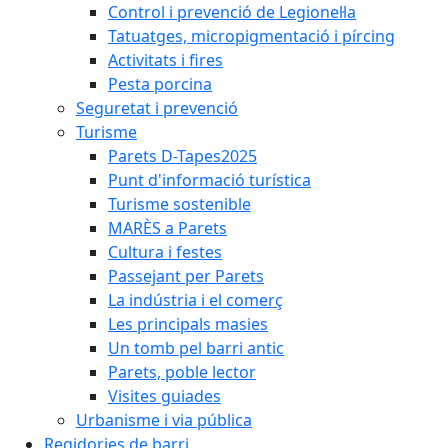
Control i prevenció de Legionel·la
Tatuatges, micropigmentació i pírcing
Activitats i fires
Pesta porcina
Seguretat i prevenció
Turisme
Parets D-Tapes2025
Punt d'informació turística
Turisme sostenible
MARÈS a Parets
Cultura i festes
Passejant per Parets
La indústria i el comerç
Les principals masies
Un tomb pel barri antic
Parets, poble lector
Visites guiades
Urbanisme i via pública
Regidories de barri