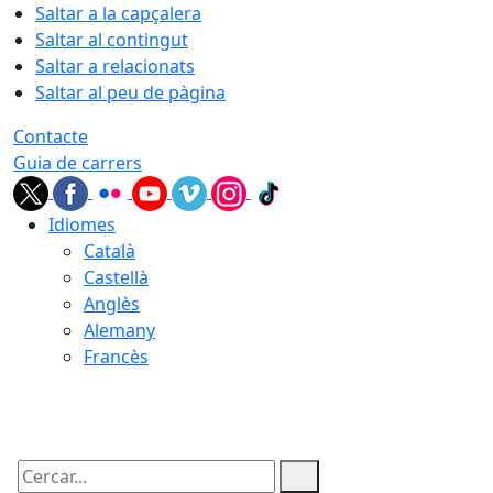
Saltar a la capçalera
Saltar al contingut
Saltar a relacionats
Saltar al peu de pàgina
Contacte
Guia de carrers
Idiomes
Català
Castellà
Anglès
Alemany
Francès
08.08.2026 | 11:06