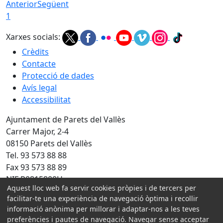
Anterior
Següent
1
Xarxes socials:
Crèdits
Contacte
Protecció de dades
Avís legal
Accessibilitat
Ajuntament de Parets del Vallès
Carrer Major, 2-4
08150 Parets del Vallès
Tel. 93 573 88 88
Fax 93 573 88 89
NIF P0815800H
Aquest lloc web fa servir cookies pròpies i de tercers per
Amb la col·laboració de:
facilitar-te una experiència de navegació òptima i recollir
informació anònima per millorar i adaptar-nos a les teves
preferències i pautes de navegació. Navegar sense acceptar