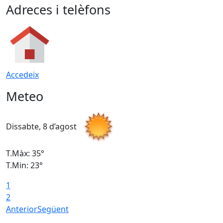
Adreces i telèfons
Accedeix
Meteo
Dissabte, 8 d’agost
D
T.Màx: 35°
T
T.Min: 23°
T
1
2
Anterior
Següent