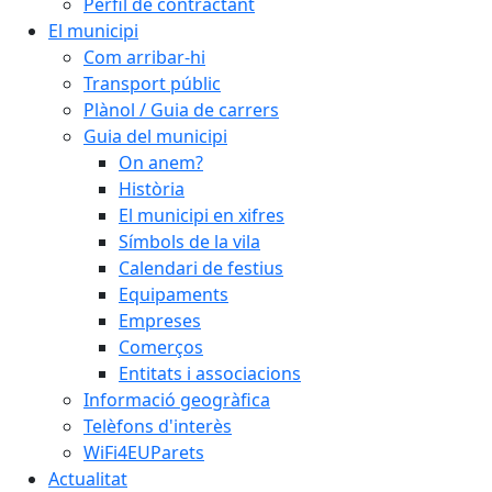
Perfil de contractant
El municipi
Com arribar-hi
Transport públic
Plànol / Guia de carrers
Guia del municipi
On anem?
Història
El municipi en xifres
Símbols de la vila
Calendari de festius
Equipaments
Empreses
Comerços
Entitats i associacions
Informació geogràfica
Telèfons d'interès
WiFi4EUParets
Actualitat