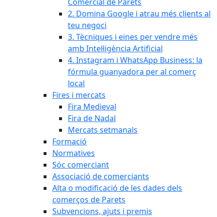
Comercial de Parets
2. Domina Google i atrau més clients al
teu negoci
3. Tècniques i eines per vendre més
amb Intel·ligència Artificial
4. Instagram i WhatsApp Business: la
fórmula guanyadora per al comerç
local
Fires i mercats
Fira Medieval
Fira de Nadal
Mercats setmanals
Formació
Normatives
Sóc comerciant
Associació de comerciants
Alta o modificació de les dades dels
comerços de Parets
Subvencions, ajuts i premis