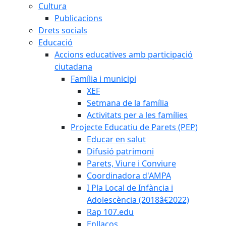
Cultura
Publicacions
Drets socials
Educació
Accions educatives amb participació
ciutadana
Família i municipi
XEF
Setmana de la família
Activitats per a les famílies
Projecte Educatiu de Parets (PEP)
Educar en salut
Difusió patrimoni
Parets, Viure i Conviure
Coordinadora d'AMPA
I Pla Local de Infància i
Adolescència (2018â€2022)
Rap 107.edu
Enllaços