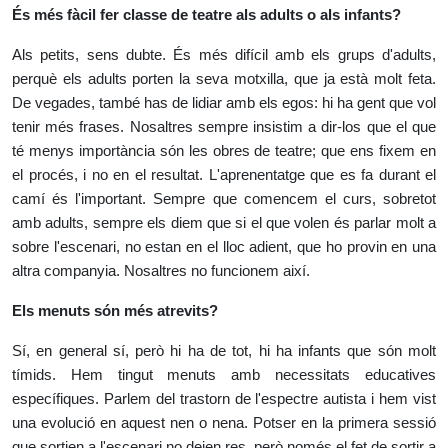
És més fàcil fer classe de teatre als adults o als infants?
Als petits, sens dubte. És més difícil amb els grups d'adults,
perquè els adults porten la seva motxilla, que ja està molt feta.
De vegades, també has de lidiar amb els egos: hi ha gent que vol
tenir més frases. Nosaltres sempre insistim a dir-los que el que
té menys importància són les obres de teatre; que ens fixem en
el procés, i no en el resultat. L'aprenentatge que es fa durant el
camí és l'important. Sempre que comencem el curs, sobretot
amb adults, sempre els diem que si el que volen és parlar molt a
sobre l'escenari, no estan en el lloc adient, que ho provin en una
altra companyia. Nosaltres no funcionem així.
Els menuts són més atrevits?
Sí, en general sí, però hi ha de tot, hi ha infants que són molt
tímids. Hem tingut menuts amb necessitats educatives
específiques. Parlem del trastorn de l'espectre autista i hem vist
una evolució en aquest nen o nena. Potser en la primera sessió
que sortien a l'escenari no deien res, però només el fet de sortir a