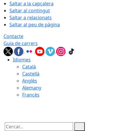
Saltar a la capçalera
Saltar al contingut
Saltar a relacionats
Saltar al peu de pàgina
Contacte
Guia de carrers
Idiomes
Català
Castellà
Anglès
Alemany
Francès
06.08.2026 | 06:46