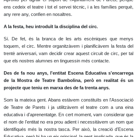
ens cedeix el teatre i tot el servei tècnic, i a les famílies perquè,
any rere any, confien en nosaltres.
A la festa, heu introduït la disciplina del circ.
Sí. De fet, és la branca de les arts escèniques que menys
toquem, el circ. Mentre organitzàvem i planificàvem la festa del
trentè aniversari, vam decidir crear aquest circuit de circ, per tal
que els nostres alumnes en tinguessin més contacte.
Des de fa nou anys, l'entitat Escena Educativa s'encarrega
de la Mostra de Teatre Bambolina, però en realitat és un
projecte que teniu en marxa des de fa trenta anys.
Som la mateixa gent. Abans estàvem constituïts en l'Associació
de Teatre de Parets i ja utilitzàvem el teatre com a una eina
educativa i d'aprenentatge. En cert moment, vam considerar que
el nom de l'entitat no era prou adient i necessitàvem un nom que
identifiqués més la nostra tasca. Per això, la creació d'Escena
Educativa, però hi ha un eix principal, la gent implicada, que és la