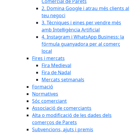
Comercial de Parets
2. Domina Google i atrau més clients al
teu negoci
3. Tècniques i eines per vendre més
amb Intel·ligència Artificial
4. Instagram i WhatsApp Business: la
fórmula guanyadora per al comerç
local
Fires i mercats
Fira Medieval
Fira de Nadal
Mercats setmanals
Formació
Normatives
Sóc comerciant
Associació de comerciants
Alta o modificació de les dades dels
comerços de Parets
Subvencions, ajuts i premis