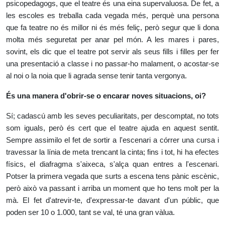
psicopedagogs, que el teatre és una eina supervaluosa. De fet, a
les escoles es treballa cada vegada més, perquè una persona
que fa teatre no és millor ni és més feliç, però segur que li dona
molta més seguretat per anar pel món. A les mares i pares,
sovint, els dic que el teatre pot servir als seus fills i filles per fer
una presentació a classe i no passar-ho malament, o acostar-se
al noi o la noia que li agrada sense tenir tanta vergonya.
És una manera d'obrir-se o encarar noves situacions, oi?
Sí; cadascú amb les seves peculiaritats, per descomptat, no tots
som iguals, però és cert que el teatre ajuda en aquest sentit.
Sempre assimilo el fet de sortir a l'escenari a córrer una cursa i
travessar la línia de meta trencant la cinta; fins i tot, hi ha efectes
físics, el diafragma s'aixeca, s'alça quan entres a l'escenari.
Potser la primera vegada que surts a escena tens pànic escènic,
però això va passant i arriba un moment que ho tens molt per la
mà. El fet d'atrevir-te, d'expressar-te davant d'un públic, que
poden ser 10 o 1.000, tant se val, té una gran vàlua.