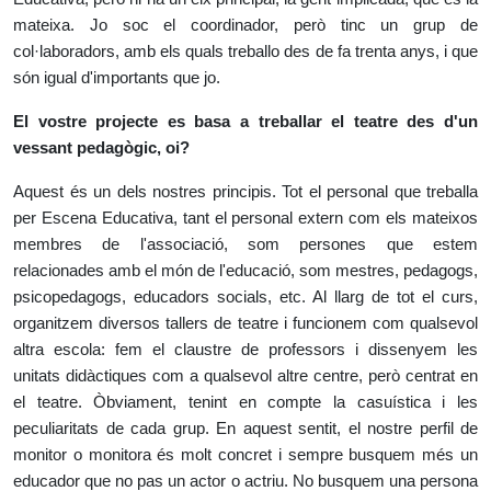
mateixa. Jo soc el coordinador, però tinc un grup de
col·laboradors, amb els quals treballo des de fa trenta anys, i que
són igual d'importants que jo.
El vostre projecte es basa a treballar el teatre des d'un
vessant pedagògic, oi?
Aquest és un dels nostres principis. Tot el personal que treballa
per Escena Educativa, tant el personal extern com els mateixos
membres de l'associació, som persones que estem
relacionades amb el món de l'educació, som mestres, pedagogs,
psicopedagogs, educadors socials, etc. Al llarg de tot el curs,
organitzem diversos tallers de teatre i funcionem com qualsevol
altra escola: fem el claustre de professors i dissenyem les
unitats didàctiques com a qualsevol altre centre, però centrat en
el teatre. Òbviament, tenint en compte la casuística i les
peculiaritats de cada grup. En aquest sentit, el nostre perfil de
monitor o monitora és molt concret i sempre busquem més un
educador que no pas un actor o actriu. No busquem una persona