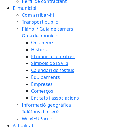
Perfil de contractant
El municipi
Com arribar-hi
Transport públic
Plànol / Guia de carrers
Guia del municipi
On anem?
Història
El municipi en xifres
Símbols de la vila
Calendari de festius
Equipaments
Empreses
Comerços
Entitats i associacions
Informació geogràfica
Telèfons d'interès
WiFi4EUParets
Actualitat