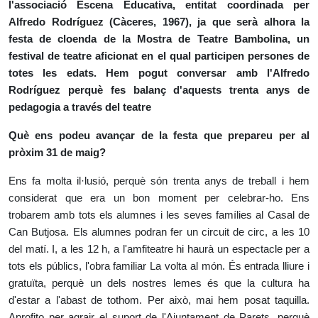
l'associació Escena Educativa, entitat coordinada per
Alfredo Rodríguez (Càceres, 1967), ja que serà alhora la
festa de cloenda de la Mostra de Teatre Bambolina, un
festival de teatre aficionat en el qual participen persones de
totes les edats. Hem pogut conversar amb l'Alfredo
Rodríguez perquè fes balanç d'aquests trenta anys de
pedagogia a través del teatre
Què ens podeu avançar de la festa que prepareu per al
pròxim 31 de maig?
Ens fa molta il·lusió, perquè són trenta anys de treball i hem
considerat que era un bon moment per celebrar-ho. Ens
trobarem amb tots els alumnes i les seves famílies al Casal de
Can Butjosa. Els alumnes podran fer un circuit de circ, a les 10
del matí. I, a les 12 h, a l'amfiteatre hi haurà un espectacle per a
tots els públics, l'obra familiar La volta al món. És entrada lliure i
gratuïta, perquè un dels nostres lemes és que la cultura ha
d'estar a l'abast de tothom. Per això, mai hem posat taquilla.
Aprofito per agrair el suport de l'Ajuntament de Parets, perquè