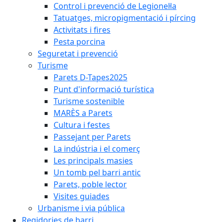
Control i prevenció de Legionel·la
Tatuatges, micropigmentació i pírcing
Activitats i fires
Pesta porcina
Seguretat i prevenció
Turisme
Parets D-Tapes2025
Punt d'informació turística
Turisme sostenible
MARÈS a Parets
Cultura i festes
Passejant per Parets
La indústria i el comerç
Les principals masies
Un tomb pel barri antic
Parets, poble lector
Visites guiades
Urbanisme i via pública
Regidories de barri