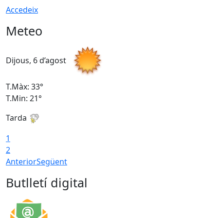
Accedeix
Meteo
Dijous, 6 d’agost
D
T.Màx: 33°
T
T.Min: 21°
T
Tarda
T
1
2
Anterior
Següent
Butlletí digital