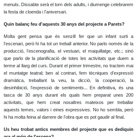
menuts. Dissabte serà el torn dels adults, i diumenge celebrarem
la festa de cloenda i l'aniversari.
Quin balanç feu d'aquests 30 anys del projecte a Parets?
Molta gent pensa que és senzill fer que un infant surti a
l'escenari, però hi ha tot un treball anterior. No parlo només de la
producció, l'escenografia, el vestuari, el maquillatge, etc.; sinó
que parlo de la planificació de totes les activitats que duem a
terme al llarg del curs. Durant el primer trimestre, no tractem mai
el muntatge teatral; ben al contrari, fem tècniques d'expressió
dramàtica, treballant la veu, la dicció, la cooperació, la
desinhibició, l'expressió de sentiments... En definitiva, és una
tasca de 30 anys durant els quals hem preparat unes 200
activitats, que hem creat nosaltres mateixos per treballar
aquests temes, valors i eines expressives. No ho sembla, però
hi ha molta feina al darrere de l'obra que es pot gaudir al final.
Us heu trobat antics membres del projecte que es dediquin
ara al món de l'escena?