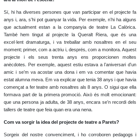
Sí, hi ha diverses persones que van participar en el projecte fa
anys i, ara, s'hi pot guanyar la vida. Per exemple, n'hi ha alguns
que actualment estan a la companyia de teatre La Calòrica.
També hem tingut al projecte la Queralt Riera, que és una
excel·lent dramaturga, i va treballar amb nosaltres en el seu
moment; primer, com a actriu i, després, com a monitora. Aquest
projecte i els seus trenta anys ens proporcionen moltes
anècdotes. Per exemple, aquest estiu estava a l'aniversari d'un
amic i se’m va acostar una dona i em va comentar que havia
estat alumna meva. Em va explicar que tenia 38 anys i que havia
començat a fer teatre amb nosaltres als 8 anys. O sigui que ella
formava part de la primera promoció. Això és molt emocionant:
que una persona ja adulta, de 38 anys, encara se’n recordi dels
tallers de teatre que feia quan era una nena.
Com va sorgir la idea del projecte de teatre a Parets?
Sorgeix del nostre convenciment, i ho corroboren pedagogs i