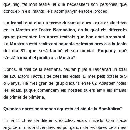
que hagi fet molt teatre; el que necessitem són persones que
condueixin els infants i els acompanyin en tot el procés.
Un treball que dueu a terme durant el curs i que cristal·litza
en la Mostra de Teatre Bambolina, en la qual els diferents
grups presenten les obres teatrals que han anat preparant.
La Mostra s'està realitzant aquesta setmana prèvia a la festa
del dia 31, que serà també el seu comiat. Enguany, què
s'està trobant el públic a la Mostra?
Doncs, al final de la setmana, hauran pujat a l'escenari un total
de 120 actors i actrius de totes les edats. El més petit potser té 5
o 6 anys, i la més gran del grup d'adults en té 62. Abastem totes
les edats, ja que comencem els nostres tallers amb els infants
de primer de primària.
Quantes obres componen aquesta edició de la Bambolina?
Hi ha 11 obres de diferents escoles, edats i nivells. Com cada
any, de dilluns a divendres es pot gaudir de les obres dels més