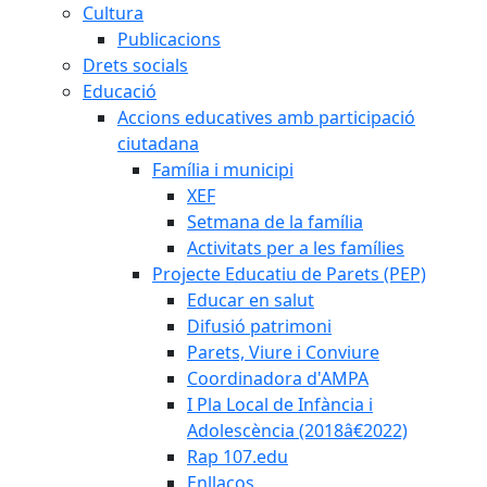
Cultura
Publicacions
Drets socials
Educació
Accions educatives amb participació
ciutadana
Família i municipi
XEF
Setmana de la família
Activitats per a les famílies
Projecte Educatiu de Parets (PEP)
Educar en salut
Difusió patrimoni
Parets, Viure i Conviure
Coordinadora d'AMPA
I Pla Local de Infància i
Adolescència (2018â€2022)
Rap 107.edu
Enllaços