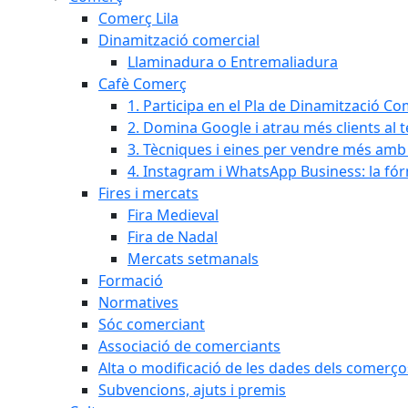
Comerç Lila
Dinamització comercial
Llaminadura o Entremaliadura
Cafè Comerç
1. Participa en el Pla de Dinamització Co
2. Domina Google i atrau més clients al 
3. Tècniques i eines per vendre més amb In
4. Instagram i WhatsApp Business: la fó
Fires i mercats
Fira Medieval
Fira de Nadal
Mercats setmanals
Formació
Normatives
Sóc comerciant
Associació de comerciants
Alta o modificació de les dades dels comerço
Subvencions, ajuts i premis