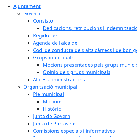
Ajuntament
Govern
Consistori
Dedicacions, retribucions i indemnitzaci
Regidories
Agenda de l'alcalde
Codi de conducta dels alts càrrecs i de bon 
Grups municipals
Mocions presentades pels grups munici
Opinió dels grups municipals
Altres administracions
Organització municipal
Ple municipal
Mocions
Històric
Junta de Govern
Junta de Portaveus
Comissions especials i informatives