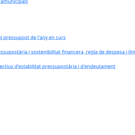
ramunicipals
el pressupost de l'any en curs
essupostària i sostenibilitat financera, regla de despesa i l
ctius d'estabilitat pressupostària i d'endeutament