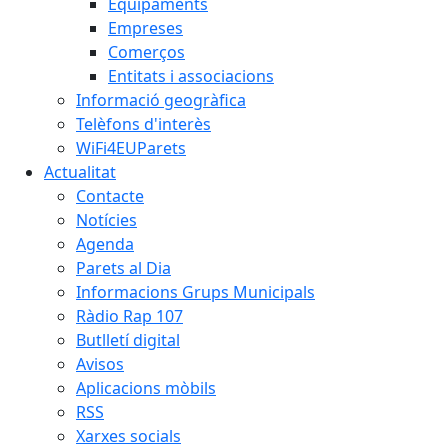
Equipaments
Empreses
Comerços
Entitats i associacions
Informació geogràfica
Telèfons d'interès
WiFi4EUParets
Actualitat
Contacte
Notícies
Agenda
Parets al Dia
Informacions Grups Municipals
Ràdio Rap 107
Butlletí digital
Avisos
Aplicacions mòbils
RSS
Xarxes socials