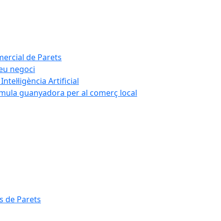
mercial de Parets
teu negoci
tel·ligència Artificial
rmula guanyadora per al comerç local
s de Parets