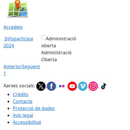
Accedeix
Infoparticipa
2024
Administració
Oberta
Anterior
Següent
1
Xarxes socials:
Crèdits
Contacte
Protecció de dades
Avís legal
Accessibilitat