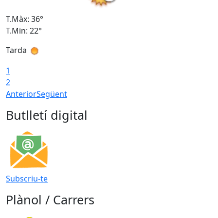
T.Màx: 36°
T
T.Min: 22°
T
Tarda
T
1
2
Anterior
Següent
Butlletí digital
Subscriu-te
Plànol / Carrers