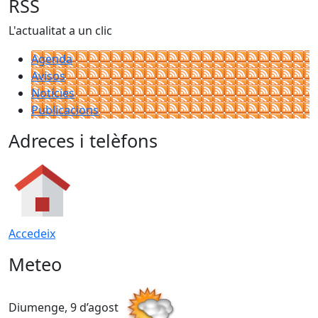
RSS
L'actualitat a un clic
Agenda
Avisos
Notícies
Publicacions
Adreces i telèfons
Accedeix
Meteo
Diumenge, 9 d’agost
D