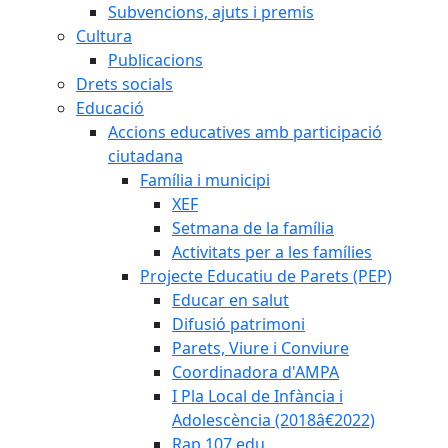
Subvencions, ajuts i premis
Cultura
Publicacions
Drets socials
Educació
Accions educatives amb participació
ciutadana
Família i municipi
XEF
Setmana de la família
Activitats per a les famílies
Projecte Educatiu de Parets (PEP)
Educar en salut
Difusió patrimoni
Parets, Viure i Conviure
Coordinadora d'AMPA
I Pla Local de Infància i
Adolescència (2018â€2022)
Rap 107.edu