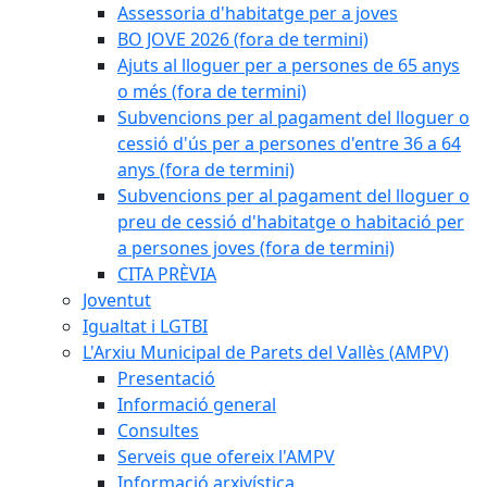
Assessoria d'habitatge per a joves
BO JOVE 2026 (fora de termini)
Ajuts al lloguer per a persones de 65 anys
o més (fora de termini)
Subvencions per al pagament del lloguer o
cessió d'ús per a persones d'entre 36 a 64
anys (fora de termini)
Subvencions per al pagament del lloguer o
preu de cessió d'habitatge o habitació per
a persones joves (fora de termini)
CITA PRÈVIA
Joventut
Igualtat i LGTBI
L'Arxiu Municipal de Parets del Vallès (AMPV)
Presentació
Informació general
Consultes
Serveis que ofereix l'AMPV
Informació arxivística