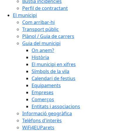
Bústia incidències
Perfil de contractant
El municipi
Com arribar-hi
Transport públic
Plànol / Guia de carrers
Guia del municipi
On anem?
Història
El municipi en xifres
Símbols de la vila
Calendari de festius
Equipaments
Empreses
Comerços
Entitats i associacions
Informació geogràfica
Telèfons d'interès
WiFi4EUParets