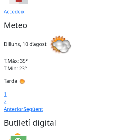
Accedeix
Meteo
Dilluns, 10 d’agost
D
T.Màx: 35°
T
T.Min: 23°
T
Tarda
T
1
2
Anterior
Següent
Butlletí digital