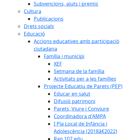
Subvencions, ajuts i premis
Cultura
Publicacions
Drets socials
Educació
Accions educatives amb participació
ciutadana
Família i municipi
XEF
Setmana de la família
Activitats per a les famílies
Projecte Educatiu de Parets (PEP)
Educar en salut
Difusió patrimoni
Parets, Viure i Conviure
Coordinadora d'AMPA
I Pla Local de Infància i
Adolescència (2018â€2022)
Rap 107.edu