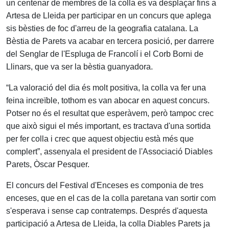
un centenar de membres de la colla es va desplaçar fins a
Artesa de Lleida per participar en un concurs que aplega
sis bèsties de foc d'arreu de la geografia catalana. La
Bèstia de Parets va acabar en tercera posició, per darrere
del Senglar de l'Espluga de Francolí i el Corb Borni de
Llinars, que va ser la bèstia guanyadora.
“La valoració del dia és molt positiva, la colla va fer una
feina increïble, tothom es van abocar en aquest concurs.
Potser no és el resultat que esperàvem, però tampoc crec
que això sigui el més important, es tractava d'una sortida
per fer colla i crec que aquest objectiu està més que
complert”, assenyala el president de l'Associació Diables
Parets, Òscar Pesquer.
El concurs del Festival d'Enceses es componia de tres
enceses, que en el cas de la colla paretana van sortir com
s'esperava i sense cap contratemps. Després d'aquesta
participació a Artesa de Lleida, la colla Diables Parets ja