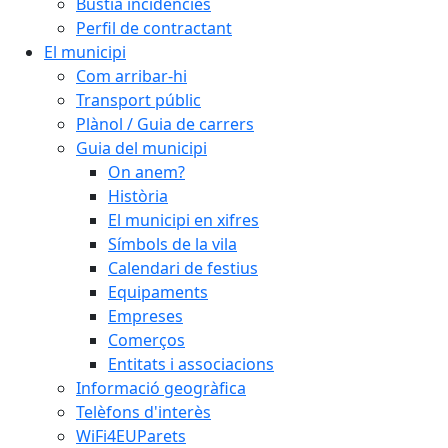
Bústia incidències
Perfil de contractant
El municipi
Com arribar-hi
Transport públic
Plànol / Guia de carrers
Guia del municipi
On anem?
Història
El municipi en xifres
Símbols de la vila
Calendari de festius
Equipaments
Empreses
Comerços
Entitats i associacions
Informació geogràfica
Telèfons d'interès
WiFi4EUParets