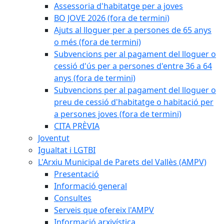
Assessoria d'habitatge per a joves
BO JOVE 2026 (fora de termini)
Ajuts al lloguer per a persones de 65 anys
o més (fora de termini)
Subvencions per al pagament del lloguer o
cessió d'ús per a persones d'entre 36 a 64
anys (fora de termini)
Subvencions per al pagament del lloguer o
preu de cessió d'habitatge o habitació per
a persones joves (fora de termini)
CITA PRÈVIA
Joventut
Igualtat i LGTBI
L'Arxiu Municipal de Parets del Vallès (AMPV)
Presentació
Informació general
Consultes
Serveis que ofereix l'AMPV
Informació arxivística