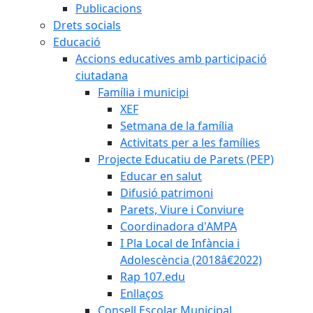
Publicacions
Drets socials
Educació
Accions educatives amb participació
ciutadana
Família i municipi
XEF
Setmana de la família
Activitats per a les famílies
Projecte Educatiu de Parets (PEP)
Educar en salut
Difusió patrimoni
Parets, Viure i Conviure
Coordinadora d'AMPA
I Pla Local de Infància i
Adolescència (2018â€2022)
Rap 107.edu
Enllaços
Consell Escolar Municipal