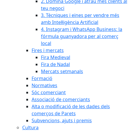
2. Domina Google i atrau més clients al
teu negoci
3. Tècniques i eines per vendre més
amb Intel·ligència Artificial
4. Instagram i WhatsApp Business: la
fórmula guanyadora per al comerç
local
Fires i mercats
Fira Medieval
Fira de Nadal
Mercats setmanals
Formació
Normatives
Sóc comerciant
Associació de comerciants
Alta o modificació de les dades dels
comerços de Parets
Subvencions, ajuts i premis
Cultura