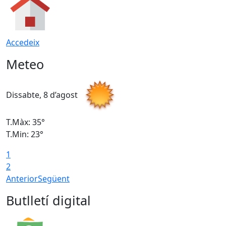
Accedeix
Meteo
Dissabte, 8 d’agost
D
T.Màx: 35°
T
T.Min: 23°
T
1
2
Anterior
Següent
Butlletí digital