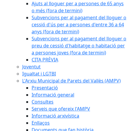
Ajuts al lloguer per a persones de 65 anys
o més (fora de termini)
Subvencions per al pagament del lloguer o
cessió d'ús per a persones d'entre 36 a 64
anys (fora de termini)
Subvencions per al pagament del lloguer o
preu de cessió d'habitatge o habitació per
a persones joves (fora de termini)
CITA PRÈVIA
Joventut
Igualtat i LGTBI
L'Arxiu Municipal de Parets del Vallès (AMPV)
Presentació
Informació general
Consultes
Serveis que ofereix l'AMPV
Informació arxivística
Enllaços
Documents que fan història