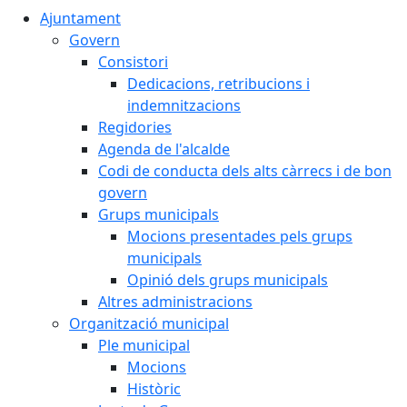
Ajuntament
Govern
Consistori
Dedicacions, retribucions i
indemnitzacions
Regidories
Agenda de l'alcalde
Codi de conducta dels alts càrrecs i de bon
govern
Grups municipals
Mocions presentades pels grups
municipals
Opinió dels grups municipals
Altres administracions
Organització municipal
Ple municipal
Mocions
Històric