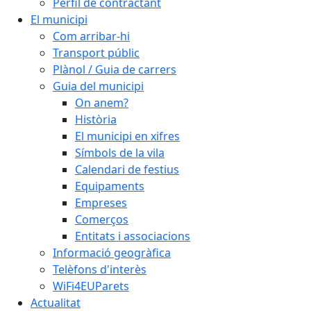
Perfil de contractant
El municipi
Com arribar-hi
Transport públic
Plànol / Guia de carrers
Guia del municipi
On anem?
Història
El municipi en xifres
Símbols de la vila
Calendari de festius
Equipaments
Empreses
Comerços
Entitats i associacions
Informació geogràfica
Telèfons d'interès
WiFi4EUParets
Actualitat