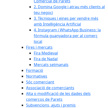
Comercial de Parets
2. Domina Google i atrau més clients al
teu negoci
3. Tècniques i eines per vendre més
amb Intel·ligència Artificial
4. Instagram i WhatsApp Business: la
fórmula guanyadora per al comerç
local
Fires i mercats
Fira Medieval
Fira de Nadal
Mercats setmanals
Formació
Normatives
Sóc comerciant
Associació de comerciants
Alta o modificació de les dades dels
comerços de Parets
Subvencions, ajuts i premis