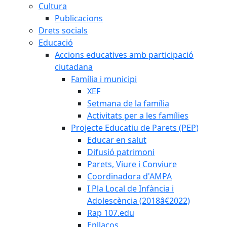
Cultura
Publicacions
Drets socials
Educació
Accions educatives amb participació
ciutadana
Família i municipi
XEF
Setmana de la família
Activitats per a les famílies
Projecte Educatiu de Parets (PEP)
Educar en salut
Difusió patrimoni
Parets, Viure i Conviure
Coordinadora d'AMPA
I Pla Local de Infància i
Adolescència (2018â€2022)
Rap 107.edu
Enllaços