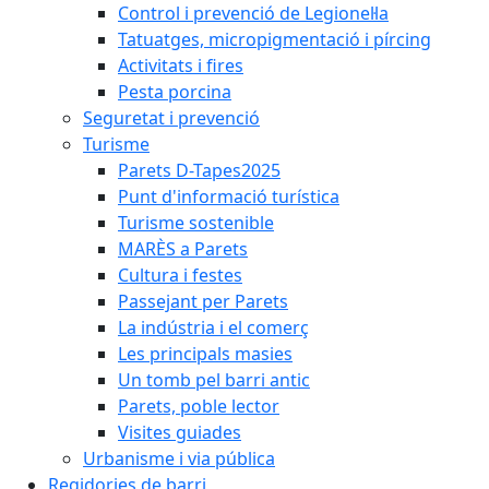
Control i prevenció de Legionel·la
Tatuatges, micropigmentació i pírcing
Activitats i fires
Pesta porcina
Seguretat i prevenció
Turisme
Parets D-Tapes2025
Punt d'informació turística
Turisme sostenible
MARÈS a Parets
Cultura i festes
Passejant per Parets
La indústria i el comerç
Les principals masies
Un tomb pel barri antic
Parets, poble lector
Visites guiades
Urbanisme i via pública
Regidories de barri