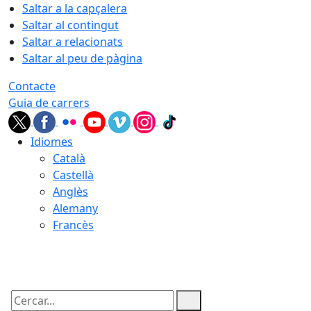
Saltar a la capçalera
Saltar al contingut
Saltar a relacionats
Saltar al peu de pàgina
Contacte
Guia de carrers
Idiomes
Català
Castellà
Anglès
Alemany
Francès
08.08.2026 | 06:31