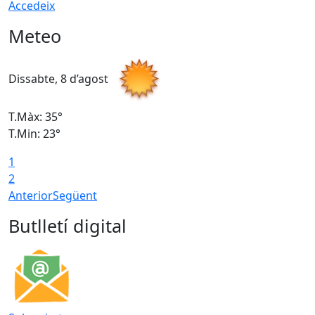
Accedeix
Meteo
Dissabte, 8 d’agost
D
T.Màx: 35°
T
T.Min: 23°
T
1
2
Anterior
Següent
Butlletí digital