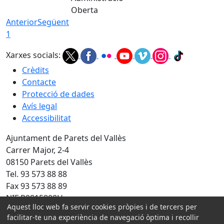
Oberta
Anterior
Següent
1
Xarxes socials:
Crèdits
Contacte
Protecció de dades
Avís legal
Accessibilitat
Ajuntament de Parets del Vallès
Carrer Major, 2-4
08150 Parets del Vallès
Tel. 93 573 88 88
Fax 93 573 88 89
NIF P0815800H
Aquest lloc web fa servir cookies pròpies i de tercers per
Amb la col·laboració de:
facilitar-te una experiència de navegació òptima i recollir