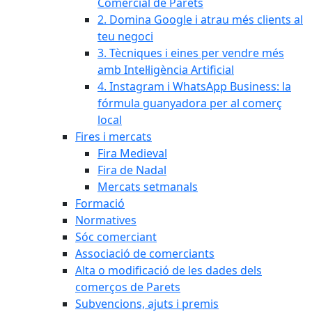
Comercial de Parets
2. Domina Google i atrau més clients al
teu negoci
3. Tècniques i eines per vendre més
amb Intel·ligència Artificial
4. Instagram i WhatsApp Business: la
fórmula guanyadora per al comerç
local
Fires i mercats
Fira Medieval
Fira de Nadal
Mercats setmanals
Formació
Normatives
Sóc comerciant
Associació de comerciants
Alta o modificació de les dades dels
comerços de Parets
Subvencions, ajuts i premis