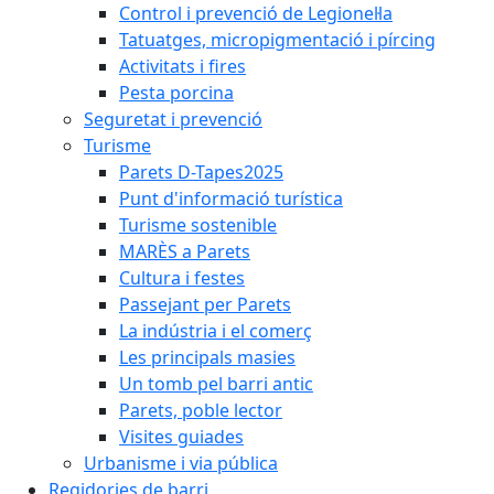
Control i prevenció de Legionel·la
Tatuatges, micropigmentació i pírcing
Activitats i fires
Pesta porcina
Seguretat i prevenció
Turisme
Parets D-Tapes2025
Punt d'informació turística
Turisme sostenible
MARÈS a Parets
Cultura i festes
Passejant per Parets
La indústria i el comerç
Les principals masies
Un tomb pel barri antic
Parets, poble lector
Visites guiades
Urbanisme i via pública
Regidories de barri