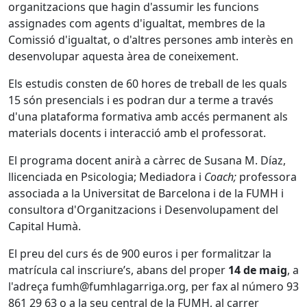
organitzacions que hagin d'assumir les funcions
assignades com agents d'igualtat, membres de la
Comissió d'igualtat, o d'altres persones amb interès en
desenvolupar aquesta àrea de coneixement.
Els estudis consten de 60 hores de treball de les quals
15 són presencials i es podran dur a terme a través
d'una plataforma formativa amb accés permanent als
materials docents i interacció amb el professorat.
El programa docent anirà a càrrec de Susana M. Díaz,
llicenciada en Psicologia; Mediadora i
Coach;
professora
associada a la Universitat de Barcelona i de la FUMH i
consultora d'Organitzacions i Desenvolupament del
Capital Humà.
El preu del curs és de 900 euros i per formalitzar la
matrícula cal inscriure’s, abans del proper
14 de maig
, a
l'adreça fumh@fumhlagarriga.org, per fax al número 93
861 29 63 o a la seu central de la FUMH, al carrer