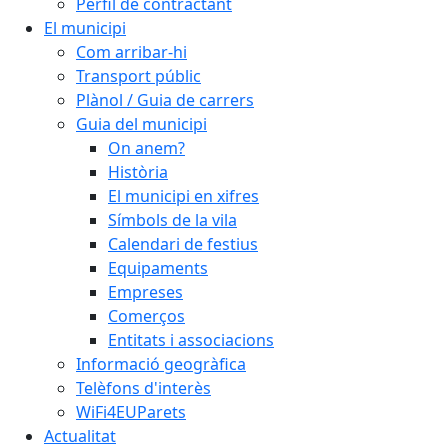
Perfil de contractant
El municipi
Com arribar-hi
Transport públic
Plànol / Guia de carrers
Guia del municipi
On anem?
Història
El municipi en xifres
Símbols de la vila
Calendari de festius
Equipaments
Empreses
Comerços
Entitats i associacions
Informació geogràfica
Telèfons d'interès
WiFi4EUParets
Actualitat