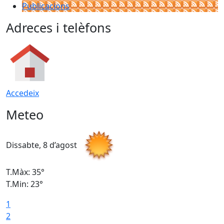
Publicacions
Adreces i telèfons
Accedeix
Meteo
Dissabte, 8 d’agost
D
T.Màx: 35°
T
T.Min: 23°
T
1
2