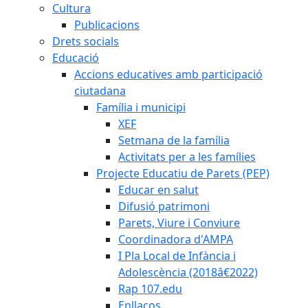
Cultura
Publicacions
Drets socials
Educació
Accions educatives amb participació
ciutadana
Família i municipi
XEF
Setmana de la família
Activitats per a les famílies
Projecte Educatiu de Parets (PEP)
Educar en salut
Difusió patrimoni
Parets, Viure i Conviure
Coordinadora d'AMPA
I Pla Local de Infància i
Adolescència (2018â€2022)
Rap 107.edu
Enllaços