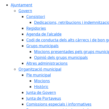
Ajuntament
Govern
Consistori
Dedicacions, retribucions i indemnitzaci
Regidories
Agenda de l'alcalde
Codi de conducta dels alts càrrecs i de bon 
Grups municipals
Mocions presentades pels grups munici
Opinió dels grups municipals
Altres administracions
Organització municipal
Ple municipal
Mocions
Històric
Junta de Govern
Junta de Portaveus
Comissions especials i informatives