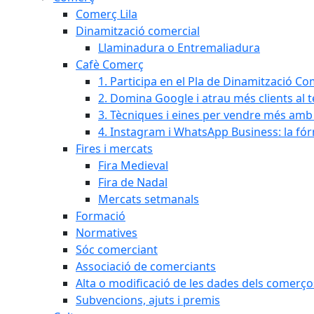
Comerç Lila
Dinamització comercial
Llaminadura o Entremaliadura
Cafè Comerç
1. Participa en el Pla de Dinamització Co
2. Domina Google i atrau més clients al 
3. Tècniques i eines per vendre més amb In
4. Instagram i WhatsApp Business: la fó
Fires i mercats
Fira Medieval
Fira de Nadal
Mercats setmanals
Formació
Normatives
Sóc comerciant
Associació de comerciants
Alta o modificació de les dades dels comerço
Subvencions, ajuts i premis