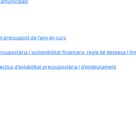
ramunicipals
el pressupost de l'any en curs
essupostària i sostenibilitat financera, regla de despesa i l
ctius d'estabilitat pressupostària i d'endeutament