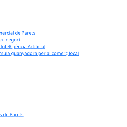
mercial de Parets
teu negoci
tel·ligència Artificial
rmula guanyadora per al comerç local
s de Parets