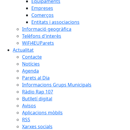
Equipaments
Empreses
Comerços
Entitats i associacions
Informació geogràfica
Telèfons d'interès
WiFi4EUParets
Actualitat
Contacte
Notícies
Agenda
Parets al Dia
Informacions Grups Municipals
Ràdio Rap 107
Butlletí digital
Avisos
Aplicacions mòbils
RSS
Xarxes socials