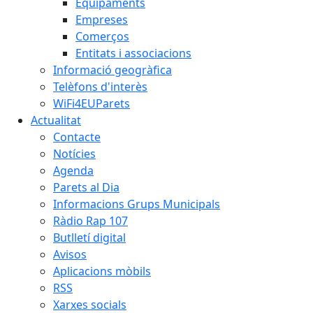
Equipaments
Empreses
Comerços
Entitats i associacions
Informació geogràfica
Telèfons d'interès
WiFi4EUParets
Actualitat
Contacte
Notícies
Agenda
Parets al Dia
Informacions Grups Municipals
Ràdio Rap 107
Butlletí digital
Avisos
Aplicacions mòbils
RSS
Xarxes socials