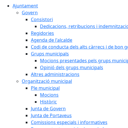
Ajuntament
Govern
Consistori
Dedicacions, retribucions i indemnitzaci
Regidories
Agenda de l'alcalde
Codi de conducta dels alts càrrecs i de bon 
Grups municipals
Mocions presentades pels grups munici
Opinió dels grups municipals
Altres administracions
Organització municipal
Ple municipal
Mocions
Històric
Junta de Govern
Junta de Portaveus
Comissions especials i informatives