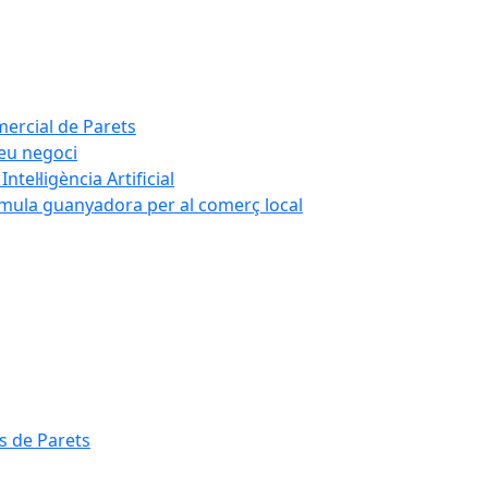
mercial de Parets
teu negoci
tel·ligència Artificial
rmula guanyadora per al comerç local
s de Parets