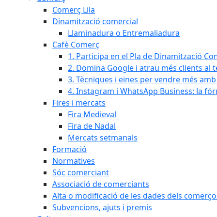
Comerç Lila
Dinamització comercial
Llaminadura o Entremaliadura
Cafè Comerç
1. Participa en el Pla de Dinamització Co
2. Domina Google i atrau més clients al 
3. Tècniques i eines per vendre més amb In
4. Instagram i WhatsApp Business: la fó
Fires i mercats
Fira Medieval
Fira de Nadal
Mercats setmanals
Formació
Normatives
Sóc comerciant
Associació de comerciants
Alta o modificació de les dades dels comerço
Subvencions, ajuts i premis