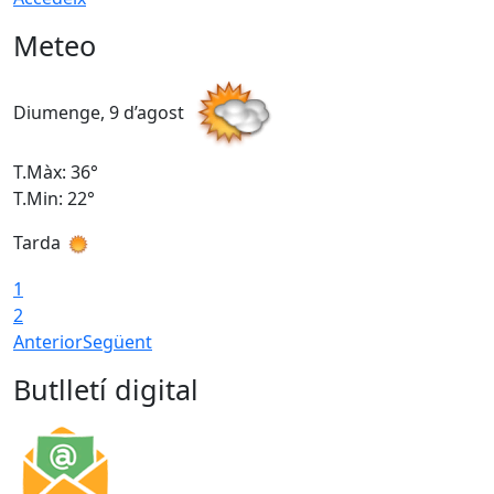
Meteo
Diumenge, 9 d’agost
D
T.Màx: 36°
T
T.Min: 22°
T
Tarda
T
1
2
Anterior
Següent
Butlletí digital