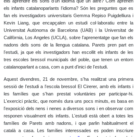
ells aprendre els sons d'un idioma que un altre? Com aprenen
els infants catalanoparlants l'idioma? Són les preguntes que es
fan els investigadors universitaris Gemma Repiso Puigdelliura i
Kevin Liang, que encapçalen un estudi col·laboratiu entre la
Universitat Autònoma de Barcelona (UAB) i la Universitat de
Califòrnia, Los Angeles (UCLA), sobre l'aprenentatge que fan els
nadons dels sons de la llengua catalana. Parets pren part en
l'estudi, ja que els investigadors han escollit els infants de les
tres escoles bressol municipals del poble, que tenen un entorn
catalanoparlant a casa, com a punt d'inici de l'estudi.
Aquest divendres, 21 de novembre, s'ha realitzat una primera
sessió de l'estudi a l'escola bressol El Cirerer, amb els infants i
les famílies que s'han prestat voluntàries per participar-hi.
L'exercici pràctic, que només dura uns pocs minuts, es basa en
l'exposició dels nens i nenes a diversos sons i en observar com
responen visualment els infants. L'estudi està obert a totes les
famílies de Parets amb nadons, i que parlin habitualment el
català a casa. Les famílies interessades es poden inscriure