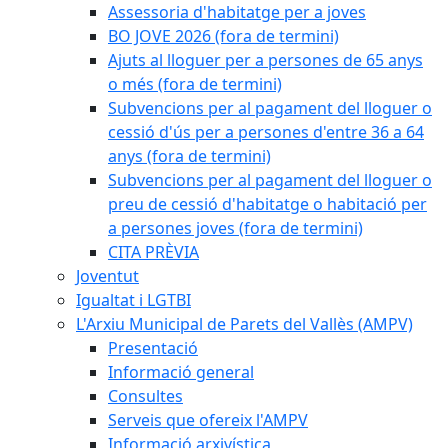
Assessoria d'habitatge per a joves
BO JOVE 2026 (fora de termini)
Ajuts al lloguer per a persones de 65 anys
o més (fora de termini)
Subvencions per al pagament del lloguer o
cessió d'ús per a persones d'entre 36 a 64
anys (fora de termini)
Subvencions per al pagament del lloguer o
preu de cessió d'habitatge o habitació per
a persones joves (fora de termini)
CITA PRÈVIA
Joventut
Igualtat i LGTBI
L'Arxiu Municipal de Parets del Vallès (AMPV)
Presentació
Informació general
Consultes
Serveis que ofereix l'AMPV
Informació arxivística