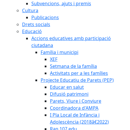
Subvencions, ajuts i premis
Cultura
Publicacions
Drets socials
Educació
Accions educatives amb participació
ciutadana
Família i municipi
XEF
Setmana de la família
Activitats per a les famílies
Projecte Educatiu de Parets (PEP)
Educar en salut
Difusió patrimoni
Parets, Viure i Conviure
Coordinadora d'AMPA
I Pla Local de Infància i
Adolescència (2018â€2022)
Rap 107.edu