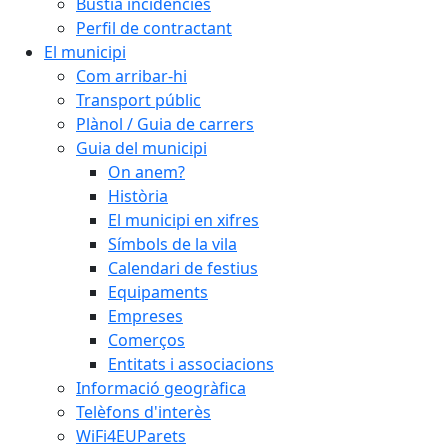
Bústia incidències
Perfil de contractant
El municipi
Com arribar-hi
Transport públic
Plànol / Guia de carrers
Guia del municipi
On anem?
Història
El municipi en xifres
Símbols de la vila
Calendari de festius
Equipaments
Empreses
Comerços
Entitats i associacions
Informació geogràfica
Telèfons d'interès
WiFi4EUParets