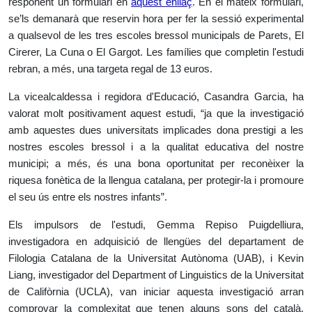
responent un formulari en
aquest enllaç
. En el mateix formulari,
se’ls demanarà que reservin hora per fer la sessió experimental
a qualsevol de les tres escoles bressol municipals de Parets, El
Cirerer, La Cuna o El Gargot. Les famílies que completin l'estudi
rebran, a més, una targeta regal de 13 euros.
La vicealcaldessa i regidora d'Educació, Casandra Garcia, ha
valorat molt positivament aquest estudi, “ja que la investigació
amb aquestes dues universitats implicades dona prestigi a les
nostres escoles bressol i a la qualitat educativa del nostre
municipi; a més, és una bona oportunitat per reconèixer la
riquesa fonètica de la llengua catalana, per protegir-la i promoure
el seu ús entre els nostres infants”.
Els impulsors de l'estudi, Gemma Repiso Puigdelliura,
investigadora en adquisició de llengües del departament de
Filologia Catalana de la Universitat Autònoma (UAB), i Kevin
Liang, investigador del Department of Linguistics de la Universitat
de Califòrnia (UCLA), van iniciar aquesta investigació arran
comprovar la complexitat que tenen alguns sons del català.