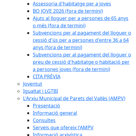
Assessoria d'habitatge per a joves
BO JOVE 2026 (fora de termini)
Ajuts al lloguer per a persones de 65 anys
o més (fora de termini)
Subvencions per al pagament del lloguer o
cessió d'ús per a persones d'entre 36 a 64
anys (fora de termini)
Subvencions per al pagament del lloguer o
preu de cessió d'habitatge o habitació per
a persones joves (fora de termini)
CITA PRÈVIA
Joventut
Igualtat i LGTBI
L'Arxiu Municipal de Parets del Vallès (AMPV)
Presentació
Informació general
Consultes
Serveis que ofereix l'AMPV
Informació arxivística